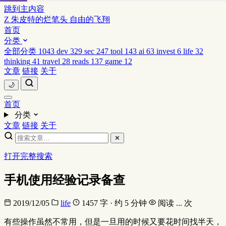
跳到主内容
Z
朱皮特的烂笔头
自由的飞翔
首页
分类
全部分类
1043
dev
329
sec
247
tool
143
ai
63
invest
6
life
32
thinking
41
travel
28
reads
137
game
12
文章
链接
关于
🌙
首页
分类
文章
链接
关于
✕
打开完整搜索
手机使用经验记录备查
2019/12/05
life
1457 字 · 约 5 分钟
阅读
...
次
有些操作虽然不常用，但是一旦用的时候又要花时间找半天，