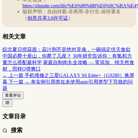
https://zhupite.com/life/%E6%89%8B%E6%9
版权声明：自由转载-非商用-非衍生-保持署名
（
创意共享3.0许可证
）
相关文章
皖北夏日捞蒜面：蒜汁荆芥是绝对灵魂，一碗搞定伏天食欲
中国必爬十座山，你爬了几座？
30年研究告诉你：有氧和力
量怎么搭配最科学
家庭自制肉丸全攻略 — 零添加、纯天然食
材，照样Q弹爽口
← 上一篇
手机维修之三星GALAXY S6 Edge+（G9280）换屏
幕
下一篇 →
单实例引用类在未使用auto引用类型下导致的问
题
查看评论
文章目录
搜索