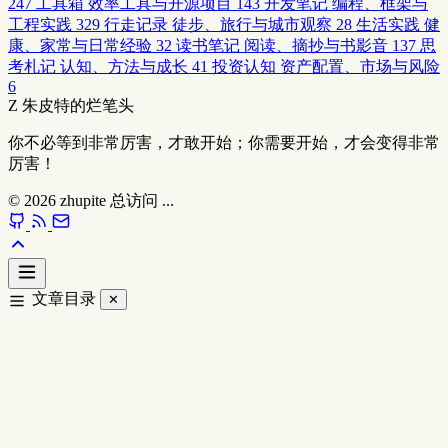
247
工具箱
效率工具与开源项目
143
开发笔记
编程、框架与
工程实践
329
行走记录
徒步、旅行与城市观察
28
生活实践
健
康、家常与日常经验
32
读书笔记
阅读、摘抄与书影音
137
思
考札记
认知、方法与成长
41
投资认知
资产配置、市场与风险
6
Z
朱皮特的烂笔头
你不必等到非常厉害，才敢开始；你需要开始，才会变得非常
厉害！
© 2026
zhupite
总访问
...
文章目录
✕