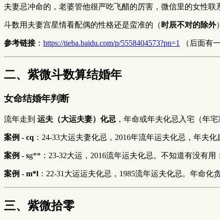
夫妻忌冲命的，老婆管他很严吃飞醋的厉害，微信里的女性联
斗数用夫妻宫星情看配偶的性格还是蛮准的（
时辰不对的除外
参考链接
：
https://tieba.baidu.com/p/5558404573?pn=1
（后面有一
二、紫微斗数算结婚年
女命结婚年判断
流年走到
运夫（大运夫妻）化忌
，年命或年夫化忌入宅（年宅
案例 - cq
：24-33大运夫妻化忌，2016年流年运夫化忌，
案例 - s
g**：23-32大运，2016流年运夫化忌。不知道有
案例 - m*l
：22-31大运运夫化忌，1985流年运夫化忌。年命
三、紫微拾零