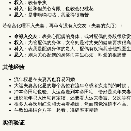
权入
：较有争执
科入
：随和但关心有限，也较会犯桃花
忌入
：是非嘀嘀咕咕，我爱得很痛苦
若命宫化曜不入夫妻，再审有没有入交友（夫妻的疾厄）：
命禄入交友
：表关心配偶的身体，或对配偶的身段很欣赏
权入
：为管配偶的身体，女命则是对丈夫的健康要求很高
科入
：表我是配偶身体的贵人，配偶有疾病我替他找医生
忌入
：则为关心配偶的身体而常生心烦，即爱的很痛苦
其他经验
流年权忌在夫妻宫也容易闪婚
大运夫妻宫化忌的那个宫位在流年命或者疾走到的时候，
冲本命田宅也验。大运命走到本命田宅，恰好是流年夫妻
没说流年忌入田宅肯定结，还要看大运夫妻宫、父疾等有
很多人喜欢用红鸾和天喜看婚姻，然而感觉准确率不高。
斗数如果结合八字一起看，准确率更精确
实例验证