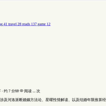
ng
41
travel
28
reads
137
game
12
字 · 约 7 分钟
阅读
...
次
涉及河洛派断婚姻方法论、星曜性情解读、以及结婚年限推算经