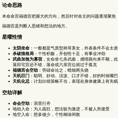
论命思路
本命命宫福德宫把握大的方向，然后针对命主的问题逐渐聚焦（
福德宫是判断人思绪和想法的地方。
星曜性情
太阴坐命
：一般都是气质型帅哥美女，外表条件不会太差
杀破狼格局
：个性积极，开创性十足，有事业冲劲
武曲加煞为寡宿
，女命坐七杀武曲，感情路向来不顺，此
落田宅宫还不错，落命或六亲宫位就过于孤克
福德宫会空劫
：劳碌命论之，蜡烛两头烧
天机巨门
：聪明、好动、活泼、口才不错，好的时候嘴巴
天机化忌
：计划出错策略不当，表现在身体健康上有失眠
空劫详解
命会空劫
：浪里行舟
地劫入命：为人疏狂，想法较为激进，不被人所接受
地空入命：想多做少，个性糊涂闲散