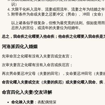
识）
大限干化科入流年、流妻或照流年、流妻之年为结婚之年
附带条件为命或夫妻之忌要冲父（男命）、冲田（女命）
以上诸条似乎很复杂，但惟为最究竟的法则。假如套用而
忌所入的宫位，或流年的夫妻位为结婚年。
总之，我命疾之化曜要入他命疾；他命疾之化曜要入我命疾是
河洛派四化入婚姻
先审命宫之化曜有没有入夫妻宫或交友宫；
次审夫妻宫之化曜有没有入命宫或疾厄宫；
再次男命要忌冲父母（夫妻的田宅），女命要忌冲田宅（夫妻
命宫化曜入夫妻或交友（夫妻的疾厄）或夫妻化曜入我命、疾
命宫四化入夫妻/交友详解
命化禄入夫妻
：表配偶情深