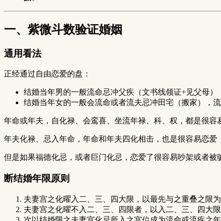
一、紫微斗数验证婚姻
通用看法
正经通过自由恋爱的盘：
结婚当年男的一般流命忌冲父疾（文书线领证+见父母）
结婚当年女的一般会流命或者流夫忌冲田宅（搬家），流
年命或年夫，自化禄、会鸾喜、坐流年禄、科、权，都是很容
年夫化禄、忌入年命，年命和年夫四化相击，也是很容易恋爱
但是如果福德化忌，或者巨门化忌，恋爱了很容易吵架或者被
断结婚年限原则
夫妻宫之化曜入二、三、四大限，以最先与之重叠之限为
夫妻宫之化曜不入二、三、四限者，以入二、三、四大限
次以结婚限之夫妻宫化忌所入之宫位成为流命或流疾之年