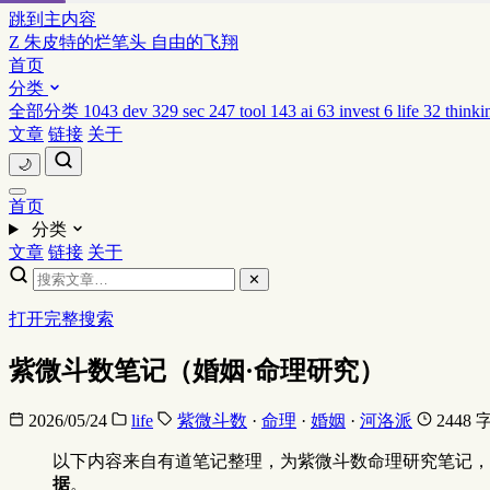
跳到主内容
Z
朱皮特的烂笔头
自由的飞翔
首页
分类
全部分类
1043
dev
329
sec
247
tool
143
ai
63
invest
6
life
32
thinki
文章
链接
关于
🌙
首页
分类
文章
链接
关于
✕
打开完整搜索
紫微斗数笔记（婚姻·命理研究）
2026/05/24
life
紫微斗数
·
命理
·
婚姻
·
河洛派
2448 
以下内容来自有道笔记整理，为紫微斗数命理研究笔记，
据
。