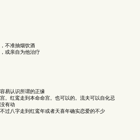
，不准抽烟饮酒
，或亲自为他治疗
容易认识所谓的正缘
宫。红鸾走到本命命宫。也可以的。流夫可以自化忌
没有动
不过八字走到红鸾年或者天喜年确实恋爱的不少