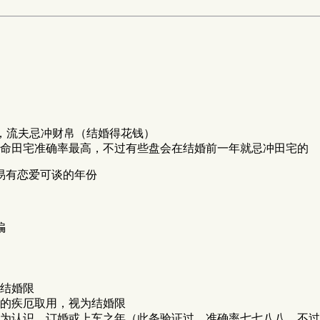
，流夫忌冲财帛（结婚得花钱）
命田宅准确率最高，不过有些盘会在结婚前一年就忌冲田宅的
易有恋爱可谈的年份
骗
结婚限
的疾厄取用，视为结婚限
为认识、订婚或上车之年（此条验证过，准确率七七八八，不过