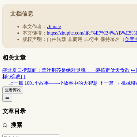
文档信息
本文作者：
zhupite
本文链接：
https://zhupite.com/life/%E7%B4%
版权声明：自由转载-非商用-非衍生-保持署名（
创意共
相关文章
皖北夏日捞蒜面：蒜汁荆芥是绝对灵魂，一碗搞定伏天食欲
中
样Q弹爽口
← 上一篇
1001个故事——小故事中的大智慧
下一篇 →
机械键
查看评论
文章目录
搜索