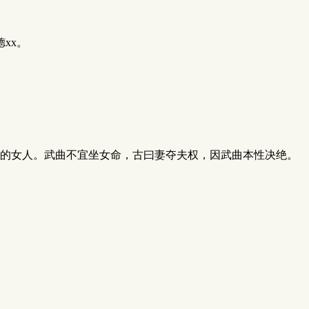
xx。
的女人。武曲不宜坐女命，古曰妻夺夫权，因武曲本性决绝。