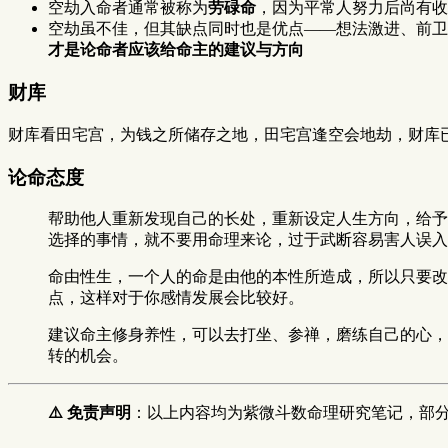
空劫入命者通常被称为
劳碌命
，因为平常人努力后尚有收
空劫虽不佳，但其缺点同时也是优点——想法激进、前卫
才是论命者应该给命主的建议与方向
财库
财库看田宅宫，为钱之所储存之地，田宅宫逢空会地劫，财库
论命态度
帮助他人重新发现自己的长处，重新设定人生方向，给予
选择的事情，就不要用命理来论，过于武断容易害人误入
命由性生，一个人的命是由他的本性所造成，所以只要改
点，这样对于你感情发展会比较好。
建议命主修身养性，可以去打坐、参禅，磨练自己的心，
转的机会。
⚠️ 免责声明
：以上内容均为紫微斗数命理研究笔记，部