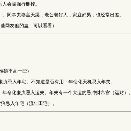
系人会被强行删掉。
）。同事夫妻宫天梁，老公老好人，家庭妇男，也经常出差。
些网友贴的盘，可以看看）
准确率高一些）
年夫化廉贞忌入年宅。不知道是否有用：年命化天机忌入年夫。
没有用：年命化廉贞忌入运夫。年夫有一个大运的忌冲财帛宫（运财）
化贪狼忌入年宅（流年田宅）。