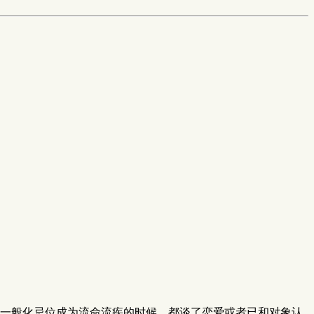
一般化忌位成为流命流疾的时候，都谈了恋爱或者已和对象认