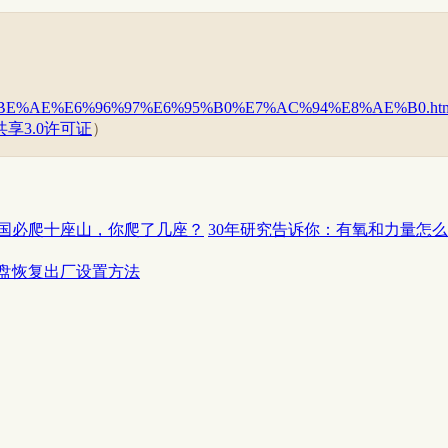
AB%E5%BE%AE%E6%96%97%E6%95%B0%E7%AC%94%E8%AE%B0.ht
享3.0许可证
）
国必爬十座山，你爬了几座？
30年研究告诉你：有氧和力量怎
盘恢复出厂设置方法