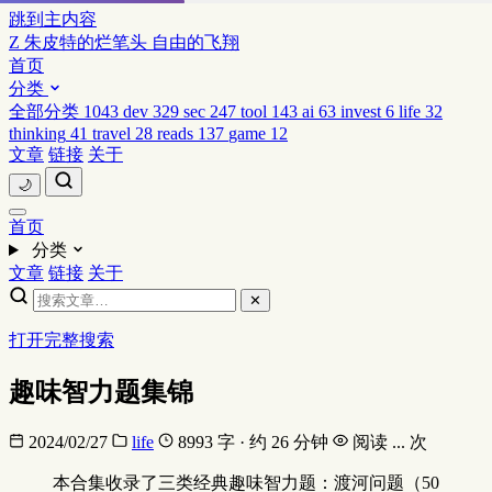
跳到主内容
Z
朱皮特的烂笔头
自由的飞翔
首页
分类
全部分类
1043
dev
329
sec
247
tool
143
ai
63
invest
6
life
32
thinking
41
travel
28
reads
137
game
12
文章
链接
关于
🌙
首页
分类
文章
链接
关于
✕
打开完整搜索
趣味智力题集锦
2024/02/27
life
8993 字 · 约 26 分钟
阅读
...
次
本合集收录了三类经典趣味智力题：渡河问题（50