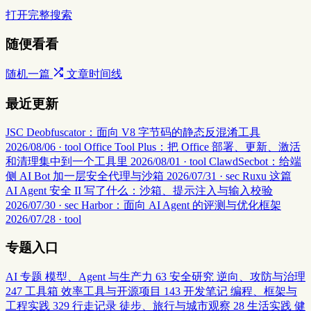
打开完整搜索
随便看看
随机一篇
文章时间线
最近更新
JSC Deobfuscator：面向 V8 字节码的静态反混淆工具
2026/08/06 · tool
Office Tool Plus：把 Office 部署、更新、激活
和清理集中到一个工具里
2026/08/01 · tool
ClawdSecbot：给端
侧 AI Bot 加一层安全代理与沙箱
2026/07/31 · sec
Ruxu 这篇
AI Agent 安全 II 写了什么：沙箱、提示注入与输入校验
2026/07/30 · sec
Harbor：面向 AI Agent 的评测与优化框架
2026/07/28 · tool
专题入口
AI 专题
模型、Agent 与生产力
63
安全研究
逆向、攻防与治理
247
工具箱
效率工具与开源项目
143
开发笔记
编程、框架与
工程实践
329
行走记录
徒步、旅行与城市观察
28
生活实践
健