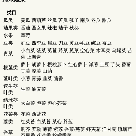
类目
瓜类
黄瓜 西葫芦 丝瓜 苦瓜 瓠子 南瓜 冬瓜 甜瓜
茄果类
番茄 圣女果 辣椒 茄子 秋葵
水果
草莓
豆类
豇豆 四季豆 扁豆 刀豆 黄豆/毛豆 豌豆 蚕豆
小白菜 菠菜 莴苣 芹菜 苋菜 空心菜 木耳菜 乌塌菜 苦
青菜
菊 上海青
萝卜 胡萝卜 樱桃萝卜 红心萝卜 洋葱 土豆 芋头 番薯
根茎类
甘薯 凉薯 山药
茎叶类
小葱 青蒜 韭菜 茴香
速生茎
生菜 油麦菜
叶类
结球茎
大白菜 包菜 包心芥菜
叶类
花菜类
花菜 西蓝花
薹类
红菜苔 白菜苔 菜心 芥蓝
荆芥 罗勒 薄荷 紫苏 香菜/芫荽 虾夷葱 洋甘菊 琉璃苣
香草
百里香 迷迭香 柠檬香茅