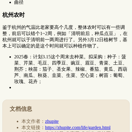
曲径
杭州农时
鉴于杭州的气温比老家要高个几度，整体农时可以有一些调
整，前后可以错个1~2周，例如「清明前后，种瓜点豆」，在
杭州就可以于清明前一两周进行了。另外3月12日植树节，基
本上可以确定的是这个时间就可以种植作物了。
2025春：计划3.15这个周末去种菜。拟采购：种子：菠
菜、芹菜、毛豆、四季豆、豌豆、眉豆、青菜、土豆、
荆芥；秧苗：茄子、圣女果、辣椒、番茄、黄瓜、西葫
芦、南瓜、秋葵、韭菜、生菜、空心菜；树苗：葡萄、
玫瑰、花卉；
文档信息
本文作者：
zhupite
本文链接：
https://zhupite.com/life/garden.html