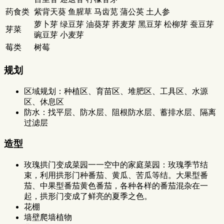
药食类
紫背天葵 鱼腥草 马齿苋 蒲公英 土人参
萝卜芽 绿豆芽 油葵芽 荞麦芽 黑豆芽 松柳芽 蚕豆芽
芽菜
豌豆芽 小麦芽
莓类
树莓
规划
区域规划：种植区、育苗区、堆肥区、工具区、水源
区、休息区
防水：找平层、防水层、阻根防水层、蓄排水层、隔离
过滤层
造型
玫瑰拱门变成菜园一一空中的家庭菜园：玫瑰季节结
束，利用拱形门种番茄、黄瓜、苦瓜等结。大果型番
茄、中果型番茄黄色番茄，各种各样的番茄混杂在一
起，拱形门变成了鲜亮的夏季之色。
花棚
墙壁爬墙植物