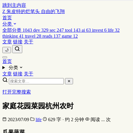
跳到主内容
Z
朱皮特的烂笔头
自由的飞翔
首页
分类
全部分类
1043
dev
329
sec
247
tool
143
ai
63
invest
6
life
32
thinking
41
travel
28
reads
137
game
12
文章
链接
关于
🌙
首页
分类
文章
链接
关于
✕
打开完整搜索
家庭花园菜园杭州农时
2023/07/09
life
629 字 · 约 2 分钟
阅读
...
次
瓜果蔬菜