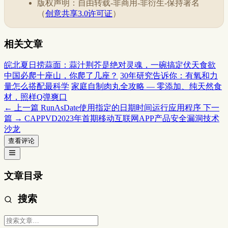
版权声明：自由转载-非商用-非衍生-保持署名
（
创意共享3.0许可证
）
相关文章
皖北夏日捞蒜面：蒜汁荆芥是绝对灵魂，一碗搞定伏天食欲
中国必爬十座山，你爬了几座？
30年研究告诉你：有氧和力
量怎么搭配最科学
家庭自制肉丸全攻略 — 零添加、纯天然食
材，照样Q弹爽口
← 上一篇
RunAsDate使用指定的日期时间运行应用程序
下一
篇 →
CAPPVD2023年首期移动互联网APP产品安全漏洞技术
沙龙
查看评论
文章目录
搜索