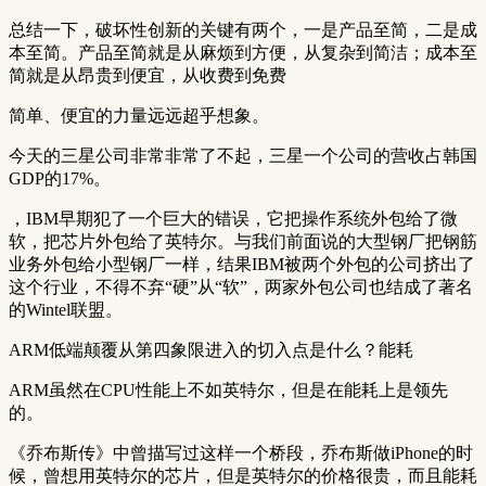
总结一下，破坏性创新的关键有两个，一是产品至简，二是成
本至简。产品至简就是从麻烦到方便，从复杂到简洁；成本至
简就是从昂贵到便宜，从收费到免费
简单、便宜的力量远远超乎想象。
今天的三星公司非常非常了不起，三星一个公司的营收占韩国
GDP的17%。
，IBM早期犯了一个巨大的错误，它把操作系统外包给了微
软，把芯片外包给了英特尔。与我们前面说的大型钢厂把钢筋
业务外包给小型钢厂一样，结果IBM被两个外包的公司挤出了
这个行业，不得不弃“硬”从“软”，两家外包公司也结成了著名
的Wintel联盟。
ARM低端颠覆从第四象限进入的切入点是什么？能耗
ARM虽然在CPU性能上不如英特尔，但是在能耗上是领先
的。
《乔布斯传》中曾描写过这样一个桥段，乔布斯做iPhone的时
候，曾想用英特尔的芯片，但是英特尔的价格很贵，而且能耗