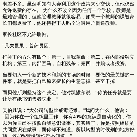
润差不多。虽然明知有人会利用这个政策来少交钱，但他仍然
允许退费的存在。 为什么不改？因为任何一个学校，教师是
最难管理的，但他管理教师就很容易，如果一个教师的课被家
长们都退费了，他还待得下去吗？这叫用户倒逼教师。
家长社区不允许删帖。
“凡夫畏果，菩萨畏因。
打补丁的方法有四个：第一，自我革命；第二，在内部设独立
机构；第三，内部赛马，自相残杀；第四，并购或者投资。
当要切入一个新的技术和新的市场的时候，要做的最关键的一
件事，就是要把自己原来擅长的生意忘掉，甚至干掉
而贝佐斯则坚持这个决定。他对凯撒尔说：“你的任务就是要
让所有纸书销售者失业。”
吴伯凡说：“大公司转型比戒毒还难。”我问为什么，他说：
“因为你在一个组织里工作，你有40%的意识是自动化的，你
以为你自己在按照自我意识做事，其实错了，你是按照组织的
共同意识在做事，而你却不知道。所以转型的时候别的地方好
转，这40%转没转你都不知道。”