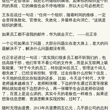
值也一定会增加，我把它叫做组织熵增。如果你的组织是个封
闭的系统，它的熵值也会不停地增加，所以大公司必然死亡
王东岳说过一句话：“任何一个组织，随着时间的推移，一定
会变得涣散化、官僚化、失效化，并最终走向消亡。”这就是
组织的窘境。
如果员工都不读我的邮件，华为就会灭亡。 ——任正非
一个公司如果出了问题，大部分问题出在老大身上，老大的问
题解决不了，解决什么问题都没有用。
任正非还讲过一句话：“其实我们很多员工都不听我们的，包
括高级干部，他们常常不看公司的文件夹，而是从互联网上吸
取能量。”对于今天的员工，特别是90后员工，管理这个词儿
都失效了，已经没有控制、管理。过去你靠什么控制？信息，
今天他的信息比你知道的还多。 比如，今天这个时代，大学
老师越来越难当了，老师刚张嘴，下边的学生通过百度等搜索
网站就知道他下边想讲什么，再一张嘴学生会说老师你说错
了，百度上是这么讲的。其实今天的老板也一样难当，如果还
想靠信息垄断、资源垄断来实现控制，过时了。
随时无理由退费。2013年共退费四五亿元，几乎跟公司的总利