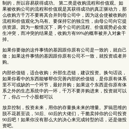
制的，所以容易获得成功。 第二类是收购流程和价值观。如
果被收购公司的流程和价值观是其获得成功的真正驱动力，那
么收购方千万不要将其合并到母公司中，因为这会使被收购的
流程和价值观化为乌有。要保持它的独立性，由母公司向它提
供资源。因为一般情况下，两个公司的流程、价值观势必会发
生冲突，而冲突的结果是，收购方有99%的概率被并入对象干
掉。
如果你要做的这件事情的基因跟你原有公司是一致的，就自己
做；如果这件事情的基因跟你原有公司不一致，就投资或者并
购。
内部价值链，适合收购；外部生态链，建议投资。换句话说，
如果你看中的东西能够帮你完善内部的价值链，是你原有体系
里不可或缺的一个环节，最好并购；如果这个东西是你原有体
系之外的生态系统中的一环，千万不要并购进来，投资就可以
了，你占一个小股都可以
放弃控制，投资未来，用你的存量换未来的增量。罗辑思维的
脱不花甚至说，50后、60后的大佬们，干脆卖掉你的公司投资
90后吧！如果你没有那么大的决心来完成转型的话，还是做投
资吧。