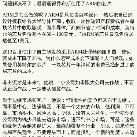
问题解决不了，最后逼得乔布斯使用了ARM的芯片
ARM是怎么做的呢？ARM是只负责架构设计，然后把自己的
设计授权给各大半导体厂商，收取一次性知识产权费或者在每
块芯片中收取版税，而半导体厂商则节省了时间和成本。英特
尔的芯片售价基本在50～100美元，而ARM的芯片最低售价居
然低至1美元。
2013百度使用了自主研发的采用ARM处理器的服务器，使运
营成本下降了25%。为什么运营成本会下降呢？人们发现，如
果使用英特尔的芯片，一块芯片一年消耗的电费已经超过了购
买芯片的成本。
非主流才是未来”。他说，“小公司如果跟大公司去作战，不要
从正面作战，一定要从侧翼作战。”
对于边缘市场和客户，他说：“颠覆性的竞争都来自于边缘，
而不是中心。边缘地区，不是一个太好的市场，低利润、不可
靠、市场很小、风险又高，所以，没有人去竞争。一些初创的
公司因为钱少只能去边缘市场，进不到中心市场。可是，这些
边缘势力会越来越扩大，最终颠覆整个行业。所以，如果你想
去和巨头竞争，不要迎头而上，而是找到一个新的角度，去边