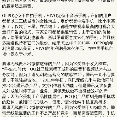
照各自的方式运营。最后喷墨业务挤垮了激光业务，但是最终
的赢家还是惠普。
OPPO定位于自拍手机，VIVO定位于音乐手机，它们的用户
都是以二三线城市的女性为主，定价都是中端手机，比小米高
多了，仅次于三星。在营销上，都是在收视率最高的电视台大
量打广告的模式。两家公司都是渠道销售，由于它们的价格
高，给渠道返利也很高，所以渠道愿意卖它们的手机，并且很
多渠道也持有它们的股份。结果怎么样？2013年，OPPO的年
利润是26亿美元，VIVO的年利润是20亿美元，在中国手机市
场中仅次于小米。
腾讯无线做不出微信这样的产品，因为它受制于收入模式。
“早在PC时代，QQ就已经累积了成熟的语音和视频技术与业
务功能，但为了避免刺激运营商的敏感神经，腾讯一直小心翼
翼，不敢轻越雷池。” 2011年年初，腾讯无线几乎与微信同时
推出QQ通讯录产品，支持Q信聊天功能，但是腾讯无线负责
人刘成敏叫停了这一业务。 腾讯无线做不出微信这样的产
品，因为它受制于产品性能属性。PC QQ产品原则是向手机端
的延伸，兼顾PC QQ版本，但用户需求比纯手机复杂得多。
腾讯无线做不出微信这样的产品，因为它受制于组织能力。腾
讯无线最重要的工作不是产品和竞争，而是需要运营商、手机