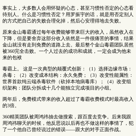
事实上，大多数人会用怀疑的心态，甚至习惯性否定的心态看
待别人。什么是习惯性否定？用罗振宇的话，就是用否定别人
的方式把自己的失败合理化掉，然后心安理得地去失败。
原来金山毒霸通过每年收费能够带来巨大的收入，虽然收入在
下降，但是要舍弃这部分收入依然是一件很痛苦的事情，结果
金山就没有走到免费的道路上去。最后整个金山毒霸团队居然
被360完全击败。一个人过去的成功和成就，一定会成为他未
来的包袱
毒霸上。 这是一次典型的颠覆式创新：（1）选择边缘市场：
杀毒；（2）改变成本结构：永久免费；（3）改变性能属性：
世界首款纯云端杀毒软件（砍掉本地病毒库）；（4）改变组
织架构：团队分拆成十几个能独立完成项目的小组。
两年后，免费模式带来的收入超过了毒霸收费模式时最高收入
的3倍。
360精英团队被周鸿祎抽去做搜索，跟百度去竞争。后来我跟
周鸿祎聊天的时候，他反思说以后再也不做这样的事情了，犯
了一个他自己曾经说过的错误——跟大的对手正面作战。