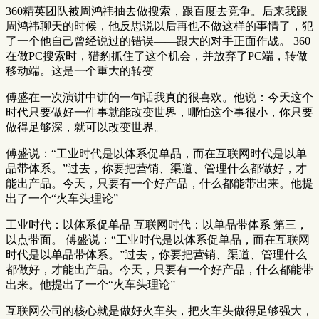
360精英团队被周鸿祎抽去做搜索，跟百度去竞争。后来我跟
周鸿祎聊天的时候，他反思说以后再也不做这样的事情了，犯
了一个他自己曾经说过的错误——跟大的对手正面作战。 360
在做PC搜索时，猎豹抓住了这个机会，并放弃了PC端，转做
移动端。这是一个重大的转变
傅盛在一次演讲中讲的一句话我真的很喜欢。他说：今天这个
时代只要做好一件事就能改变世界，哪怕这个事很小，你只要
做得足够深，就可以改变世界。
傅盛说：“工业时代是以体系促单品，而在互联网时代是以单
品带体系。”过去，你要把营销、渠道、管理什么都做好，才
能出产品。今天，只要有一个好产品，什么都能带出来。他提
出了一个“火车头理论”
工业时代：以体系促单品 互联网时代：以单品带体系 第三，
以点带面。 傅盛说：“工业时代是以体系促单品，而在互联网
时代是以单品带体系。”过去，你要把营销、渠道、管理什么
都做好，才能出产品。今天，只要有一个好产品，什么都能带
出来。他提出了一个“火车头理论”
互联网公司的核心就是做好火车头，把火车头做得足够强大，