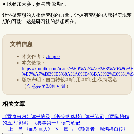
可以参加大赛，参与感满满的。
让怀疑梦想的人相信梦想的力量，让拥有梦想的人获得实现梦
想的可能，这是研习社的梦想所在。
文档信息
本文作者：
zhupite
本文链接：
https://zhupite.com/reads/%E9%A2%A0%E8%A6%
%E7%A7%BB%E5%8A%A8%E4%BA%92%E8%81%94
版权声明：自由转载-非商用-非衍生-保持署名
（
创意共享3.0许可证
）
相关文章
《置身事内》读书摘录
《长安的荔枝》读书笔记
《团队协作
的五大障碍》
《要事第一》读书笔记
← 上一篇
《面对巨人》
下一篇 →
《颠覆者：周鸿祎自传》