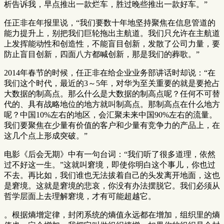
析告诉我，早点推出一款烂车，胜过晚些推出一款好车。”
任正非在年报里说，“我们要数十年地坚持聚焦在信息管道的
能力提升上，别把我们巨轮拖出主航道。我们只允许在主航道
上发挥能动性和创造性，不能盲目创新，发散了公司力量，要
防止盲目创新，四面八方都喊创新，那是我们的葬歌。”
2014年春节的时候，任正非在给企业业务部讲话时却说：“在
我们这个时代，最近的3～5年，对华为至关重要的就是要抢占
大数据的制高点。那么什么是大数据的制高点呢？任何不可替
代的、具有战略地位的地方就叫制高点。那制高点在什么地方
呢？中国10%左右的地区，会汇聚未来中国90%左右的流量。
我们要聚焦在少量有价值的客户和少量有竞争力的产品上，在
这几个点上形成突破。”
电影《后会无期》中有一句台词：“我们听了很多道理，依然
过不好这一生。”这就叫窘境，即使你明白这个事儿，你也过
不去。再比如，我们谁也无法拔着自己的头发离开地面，这也
是窘境。这就是窘境的悲哀，你没有办法摆脱它。我们必须从
哲学层面上去理解窘境，才有可能超越它。
。根据熵增定律，封闭系统的熵值永远都在增加，组织里的熵