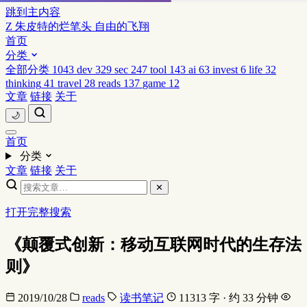
跳到主内容
Z
朱皮特的烂笔头
自由的飞翔
首页
分类
全部分类
1043
dev
329
sec
247
tool
143
ai
63
invest
6
life
32
thinking
41
travel
28
reads
137
game
12
文章
链接
关于
🌙
首页
分类
文章
链接
关于
✕
打开完整搜索
《颠覆式创新：移动互联网时代的生存法
则》
2019/10/28
reads
读书笔记
11313 字 · 约 33 分钟