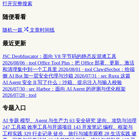
打开完整搜索
随便看看
随机一篇
文章时间线
最近更新
JSC Deobfuscator：面向 V8 字节码的静态反混淆工具
2026/08/06 · tool
Office Tool Plus：把 Office 部署、更新、激活
和清理集中到一个工具里
2026/08/01 · tool
ClawdSecbot：给端
侧 AI Bot 加一层安全代理与沙箱
2026/07/31 · sec
Ruxu 这篇
AI Agent 安全 II 写了什么：沙箱、提示注入与输入校验
2026/07/30 · sec
Harbor：面向 AI Agent 的评测与优化框架
2026/07/28 · tool
专题入口
AI 专题
模型、Agent 与生产力
63
安全研究
逆向、攻防与治理
247
工具箱
效率工具与开源项目
143
开发笔记
编程、框架与
工程实践
329
行走记录
徒步、旅行与城市观察
28
生活实践
健