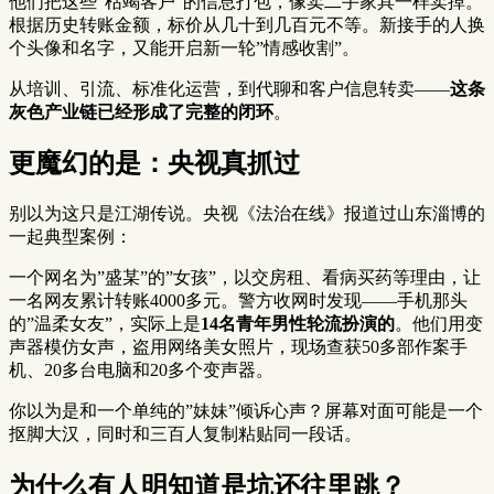
他们把这些”枯竭客户”的信息打包，像卖二手家具一样卖掉。
根据历史转账金额，标价从几十到几百元不等。新接手的人换
个头像和名字，又能开启新一轮”情感收割”。
从培训、引流、标准化运营，到代聊和客户信息转卖——
这条
灰色产业链已经形成了完整的闭环
。
更魔幻的是：央视真抓过
别以为这只是江湖传说。央视《法治在线》报道过山东淄博的
一起典型案例：
一个网名为”盛某”的”女孩”，以交房租、看病买药等理由，让
一名网友累计转账4000多元。警方收网时发现——手机那头
的”温柔女友”，实际上是
14名青年男性轮流扮演的
。他们用变
声器模仿女声，盗用网络美女照片，现场查获50多部作案手
机、20多台电脑和20多个变声器。
你以为是和一个单纯的”妹妹”倾诉心声？屏幕对面可能是一个
抠脚大汉，同时和三百人复制粘贴同一段话。
为什么有人明知道是坑还往里跳？