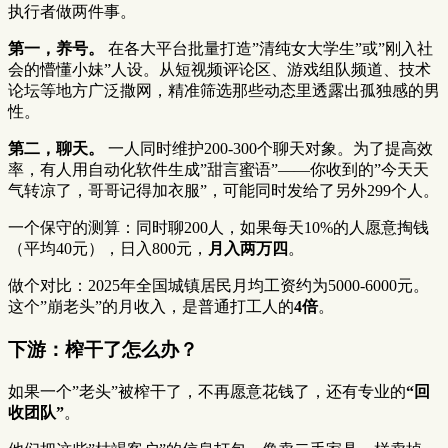
执行者做两件事。
第一，养号。
在各大平台批量打造”清纯女大学生”或”刚入社
会的懵懂小妹”人设。从短视频评论区、游戏组队频道、技术
论坛等地方广泛撒网，精准筛选那些动态里透露出孤独感的男
性。
第二，聊天。
一人同时维护200-300个聊天对象。为了提高效
率，有人用自动化软件生成”甜言蜜语”——你收到的”今天天
气转凉了，哥哥记得加衣服”，可能同时发给了另外299个人。
一个保守的测算：同时聊200人，如果每天10%的人愿意掏钱
（平均40元），日入800元，
月入两万四
。
做个对比：2025年全国城镇居民月均工资约为5000-6000元。
这个”崩老头”的月收入，是普通打工人的
4倍
。
下游：榨干了怎么办？
如果一个”老头”被榨干了，不再愿意花钱了，还有专业的
“回
收团队”
。