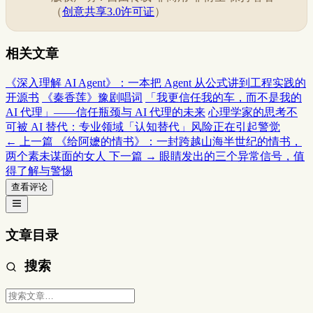
（
创意共享3.0许可证
）
相关文章
《深入理解 AI Agent》：一本把 Agent 从公式讲到工程实践的
开源书
《秦香莲》豫剧唱词
「我更信任我的车，而不是我的
AI 代理」——信任瓶颈与 AI 代理的未来
心理学家的思考不
可被 AI 替代：专业领域「认知替代」风险正在引起警觉
← 上一篇
《给阿嬷的情书》：一封跨越山海半世纪的情书，
两个素未谋面的女人
下一篇 →
眼睛发出的三个异常信号，值
得了解与警惕
查看评论
文章目录
搜索