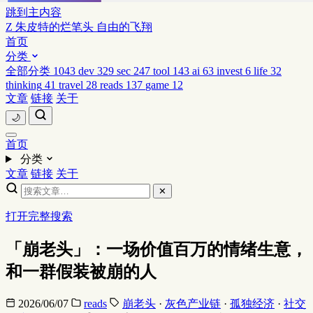
跳到主内容
Z
朱皮特的烂笔头
自由的飞翔
首页
分类
全部分类
1043
dev
329
sec
247
tool
143
ai
63
invest
6
life
32
thinking
41
travel
28
reads
137
game
12
文章
链接
关于
🌙
首页
分类
文章
链接
关于
✕
打开完整搜索
「崩老头」：一场价值百万的情绪生意，
和一群假装被崩的人
2026/06/07
reads
崩老头
·
灰色产业链
·
孤独经济
·
社交