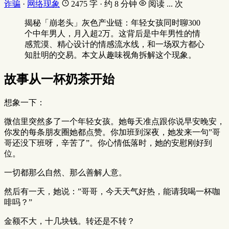
诈骗
·
网络现象
2475 字 · 约 8 分钟
阅读
...
次
揭秘「崩老头」灰色产业链：年轻女孩同时聊300
个中年男人，月入超2万。这背后是中年男性的情
感荒漠、精心设计的情感流水线，和一场双方都心
知肚明的交易。本文从趣味视角拆解这个现象。
故事从一杯奶茶开始
想象一下：
微信里突然多了一个年轻女孩。她每天准点跟你说早安晚安，
你发的每条朋友圈她都点赞。你加班到深夜，她发来一句”哥
哥还没下班呀，辛苦了”。你心情低落时，她的安慰刚好到
位。
一切都那么自然、那么善解人意。
然后有一天，她说：”哥哥，今天天气好热，能请我喝一杯咖
啡吗？”
金额不大，十几块钱。转还是不转？