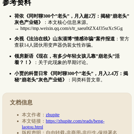
参考资料
荷依《同时聊300个”老头”，月入超2万：揭秘”崩老头”
灰色产业链》
：本文核心信息来源。
→ https://mp.weixin.qq.com/s/tr_saeu0tZX4J35srXcSGg
央视《法治在线》山东淄博”情感诈骗”案件报道
：警方
查获14人团伙用变声器伪装女性诈骗。
领房新语《现在，有多少年轻女孩儿靠”崩老头”活
着？！》
：关于此现象的早期讨论。
小贾的科普日常《同时聊300个”老头”，月入2.4万：揭
秘”崩老头”灰色产业链》
：同类科普文章。
文档信息
本文作者：
zhupite
本文链接：
https://zhupite.com/reads/beng-
laotou.html
版权声明：自由转载-非商用-非衍生-保持署名