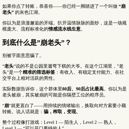
如果你点了转账，恭喜你——你已经一脚踏进了一个叫做
“崩
老头”
的灰色江湖。
你以为是浪漫邂逅的开端。扒开温情脉脉的面纱，这是一场规
模庞大、流程标准化的
情感流水线生意
。
到底什么是”崩老头”？
别被字面意思骗了。
“
老头
“说的不是公园里遛弯下棋的大爷。在这个江湖里，”老
头”是一个
精准的筛选标签
：有收入、有稳定支付能力、在社
交平台上相对活跃的男性。
实际数据告诉你，这个群体里
80后、90后占比最高
。你以为是
老头被崩，其实被崩的可能是你隔壁工位的程序员。
“
崩
“就更直白了——用持续的情绪输出，换取向对方索要小额
转账。说人话就是：
骗，榨取，变现
。
整个过程像打游戏：Level 1 — 陌生人，Level 2 — 熟人，
Level 3 — “可以开口要钱的人”。