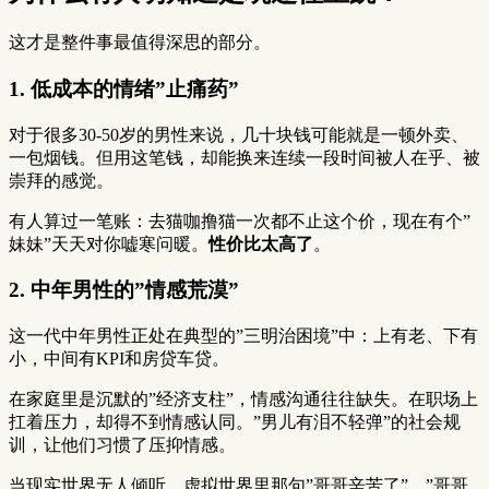
这才是整件事最值得深思的部分。
1. 低成本的情绪”止痛药”
对于很多30-50岁的男性来说，几十块钱可能就是一顿外卖、
一包烟钱。但用这笔钱，却能换来连续一段时间被人在乎、被
崇拜的感觉。
有人算过一笔账：去猫咖撸猫一次都不止这个价，现在有个”
妹妹”天天对你嘘寒问暖。
性价比太高了
。
2. 中年男性的”情感荒漠”
这一代中年男性正处在典型的”三明治困境”中：上有老、下有
小，中间有KPI和房贷车贷。
在家庭里是沉默的”经济支柱”，情感沟通往往缺失。在职场上
扛着压力，却得不到情感认同。”男儿有泪不轻弹”的社会规
训，让他们习惯了压抑情感。
当现实世界无人倾听，虚拟世界里那句”哥哥辛苦了”、”哥哥