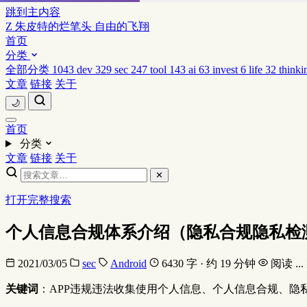
跳到主内容
Z
朱皮特的烂笔头
自由的飞翔
首页
分类
全部分类
1043
dev
329
sec
247
tool
143
ai
63
invest
6
life
32
thinki
文章
链接
关于
🌙
首页
分类
文章
链接
关于
✕
打开完整搜索
个人信息合规体系介绍（隐私合规隐私检
2021/03/05
sec
Android
6430 字 · 约 19 分钟
阅读
...
关键词
：APP违规违法收集使用个人信息、个人信息合规、隐