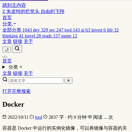
跳到主内容
Z
朱皮特的烂笔头
自由的飞翔
首页
分类
全部分类
1043
dev
329
sec
247
tool
143
ai
63
invest
6
life
32
thinking
41
travel
28
reads
137
game
12
文章
链接
关于
🌙
首页
分类
文章
链接
关于
✕
打开完整搜索
Docker
2022/10/11
tool
2837 字 · 约 9 分钟
阅读
...
次
容器是 Docker 中运行的实例化镜像，可以将镜像与容器的关