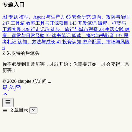
专题入口
AI 专题
模型、Agent 与生产力
63
安全研究
逆向、攻防与治理
247
工具箱
效率工具与开源项目
143
开发笔记
编程、框架与
工程实践
329
行走记录
徒步、旅行与城市观察
28
生活实践
健
康、家常与日常经验
32
读书笔记
阅读、摘抄与书影音
137
思
考札记
认知、方法与成长
41
投资认知
资产配置、市场与风险
6
Z
朱皮特的烂笔头
你不必等到非常厉害，才敢开始；你需要开始，才会变得非常
厉害！
© 2026
zhupite
总访问
...
文章目录
✕