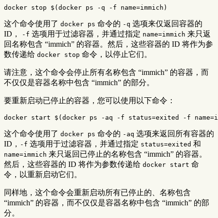
docker stop 
$(
docker ps 
-q
-f
name
=
immich
)
这个命令使用了
命令的
选项来仅返回容器的
docker ps
-q
ID，
选项用于过滤容器，并通过指定
来只返
-f
name=immich
回名称包含 “immich” 的容器。然后，这些容器的 ID 将作为参
数传递给
命令，以停止它们。
docker stop
请注意，这个命令会停止所有名称包含 “immich” 的容器，而
不仅仅是容器名称中包含 “immich” 的部分。
要重新启动已停止的容器，您可以使用以下命令：
docker start 
$(
docker ps 
-aq
-f
status
=
exited 
-f
name
=
i
这个命令使用了
命令的
选项来返回所有容器的
docker ps
-aq
ID，
选项用于过滤容器，并通过指定
和
-f
status=exited
来只返回已停止的名称包含 “immich” 的容器。
name=immich
然后，这些容器的 ID 将作为参数传递给
命
docker start
令，以重新启动它们。
同样地，这个命令会重新启动所有已停止的、名称包含
“immich” 的容器，而不仅仅是容器名称中包含 “immich” 的部
分。