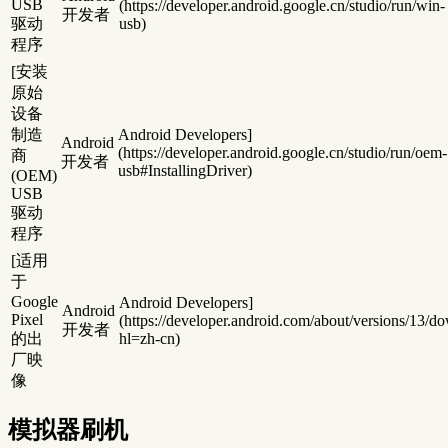
USB
(https://developer.android.google.cn/studio/run/win-
开发者
驱动
usb)
程序
[安装
原始
设备
制造
Android Developers]
Android
(https://developer.android.google.cn/studio/run/oem-
商
开发者
usb#InstallingDriver)
(OEM)
USB
驱动
程序
[适用
于
Google
Android Developers]
Android
Pixel
(https://developer.android.com/about/versions/13/d
开发者
的出
hl=zh-cn)
厂映
像
模拟器刷机