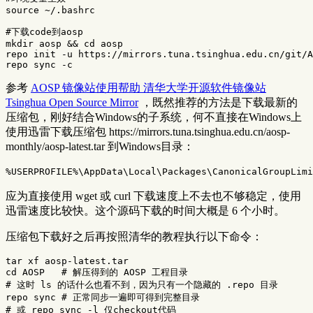
source
 ~/.bashrc

#下载code到aosp
mkdir 
aosp 
&&
cd 
aosp

repo init 
-u
 https://mirrors.tuna.tsinghua.edu.cn/git/A
repo 
sync
-c
参考
AOSP 镜像站使用帮助 清华大学开源软件镜像站
Tsinghua Open Source Mirror
，既然推荐的方法是下载最新的
压缩包，刚好结合Windows的子系统，何不直接在Windows上
使用迅雷下载压缩包 https://mirrors.tuna.tsinghua.edu.cn/aosp-
monthly/aosp-latest.tar 到Windows目录：
应为直接使用 wget 或 curl 下载速度上不去也不够稳定，使用
迅雷速度比较快。这个源码下载的时间大概是 6 个小时。
压缩包下载好之后再按照清华的教程执行以下命令：
tar 
cd 
AOSP   
# 解压得到的 AOSP 工程目录
# 这时 ls 的话什么也看不到，因为只有一个隐藏的 .repo 目录
repo 
sync
# 正常同步一遍即可得到完整目录
# 或 repo sync -l 仅checkout代码