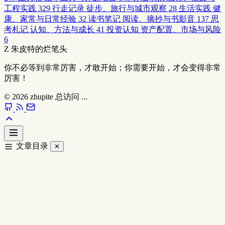
工程实践
329
行走记录
徒步、旅行与城市观察
28
生活实践
健
康、家常与日常经验
32
读书笔记
阅读、摘抄与书影音
137
思
考札记
认知、方法与成长
41
投资认知
资产配置、市场与风险
6
Z
朱皮特的烂笔头
你不必等到非常厉害，才敢开始；你需要开始，才会变得非常
厉害！
© 2026
zhupite
总访问
...
文章目录
✕