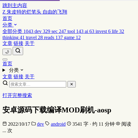
跳到主内容
Z
朱皮特的烂笔头
自由的飞翔
首页
分类
全部分类
1043
dev
329
sec
247
tool
143
ai
63
invest
6
life
32
thinking
41
travel
28
reads
137
game
12
文章
链接
关于
🌙
首页
分类
文章
链接
关于
✕
打开完整搜索
安卓源码下载编译MOD刷机-aosp
2022/10/17
dev
android
3541 字 · 约 11 分钟
阅读
...
次