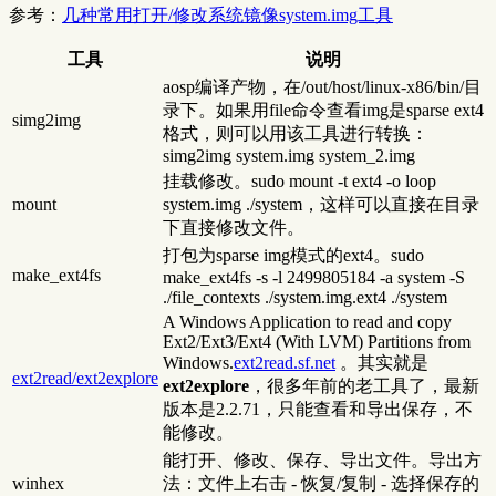
参考：
几种常用打开/修改系统镜像system.img工具
工具
说明
aosp编译产物，在/out/host/linux-x86/bin/目
录下。如果用file命令查看img是sparse ext4
simg2img
格式，则可以用该工具进行转换：
simg2img system.img system_2.img
挂载修改。sudo mount -t ext4 -o loop
mount
system.img ./system，这样可以直接在目录
下直接修改文件。
打包为sparse img模式的ext4。sudo
make_ext4fs
make_ext4fs -s -l 2499805184 -a system -S
./file_contexts ./system.img.ext4 ./system
A Windows Application to read and copy
Ext2/Ext3/Ext4 (With LVM) Partitions from
Windows.
ext2read.sf.net
。其实就是
ext2read/ext2explore
ext2explore
，很多年前的老工具了，最新
版本是2.2.71，只能查看和导出保存，不
能修改。
能打开、修改、保存、导出文件。导出方
winhex
法：文件上右击 - 恢复/复制 - 选择保存的