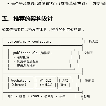
每个平台单独记录发布状态（成功/草稿/失败），方便后
五、推荐的架构设计
如果你需要自己搭发布工具，推荐的分层架构是：
┌─────────────────────────────────────────┐

│  content.md + config.yml                 │  输入层

├─────────────────────────────────────────┤

│  ┌──────────────────────────────────┐   │

│  │  publisher-cli（编排层）         │   │  控制层

│  │  - 读取配置                      │   │

│  │  - 调用平台适配器                │   │

│  │  - 记录发布状态                  │   │

│  └──────────────────────────────────┘   │

├─────────────────────────────────────────┤

│  ┌────────────┐┌──────────┐┌──────┐   │

│  │ Wechatsync  ││ WP-CLI   ││ API  │   │  适配层

│  │ (Chrome)    ││ (自建站) ││ 直连 │   │

│  └────────────┘└──────────┘└──────┘   │

├─────────────────────────────────────────┤

│  知乎 / 掘金 / CSDN / 公众号 / 头条     │  目标层
