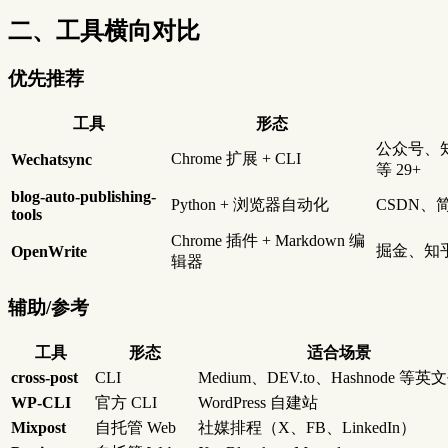
二、工具横向对比
优先推荐
工具
形态
公众号、
Chrome 扩展 + CLI
Wechatsync
等 29+
blog-auto-publishing-
Python + 浏览器自动化
CSDN、
tools
Chrome 插件 + Markdown 编
掘金、知
OpenWrite
辑器
辅助/参考
工具
形态
适合场景
cross-post
CLI
Medium、DEV.to、Hashnode 等
WP-CLI
官方 CLI
WordPress 自建站
Mixpost
自托管 Web
社媒排程（X、FB、LinkedIn）