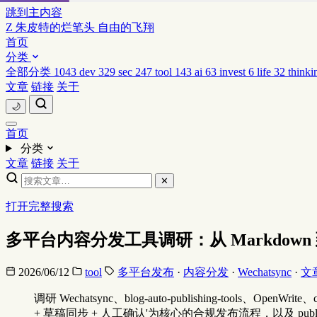
跳到主内容
Z
朱皮特的烂笔头
自由的飞翔
首页
分类
全部分类
1043
dev
329
sec
247
tool
143
ai
63
invest
6
life
32
thinki
文章
链接
关于
🌙
首页
分类
文章
链接
关于
✕
打开完整搜索
多平台内容分发工具调研：从 Markdow
2026/06/12
tool
多平台发布
·
内容分发
·
Wechatsync
·
文
调研 Wechatsync、blog-auto-publishing-t
+ 草稿同步 + 人工确认'为核心的合规发布流程，以及 publi