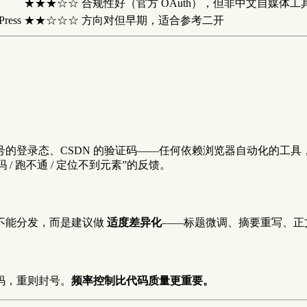
★★★☆☆
合规性好（官方 OAuth），但非中文自媒体工
ress
★★☆☆☆
方向对但早期，适合参考二开
的登录态、CSDN 的验证码——任何依赖浏览器自动化的工具
大量”还能用吗 / 跑不通 / 定位不到元素”的反馈。
不能分发，而是建议做
适度差异化
——标题微调、摘要重写、正
码，重则封号。
频率控制比代码质量更重要。