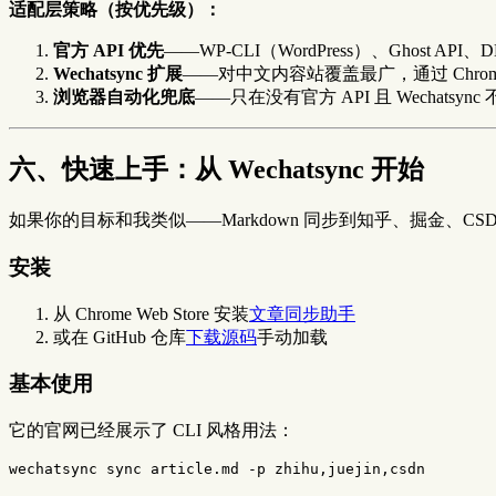
适配层策略（按优先级）：
官方 API 优先
——WP-CLI（WordPress）、Ghost AP
Wechatsync 扩展
——对中文内容站覆盖最广，通过 Chrome De
浏览器自动化兜底
——只在没有官方 API 且 Wechatsy
六、快速上手：从 Wechatsync 开始
如果你的目标和我类似——Markdown 同步到知乎、掘金、C
安装
从 Chrome Web Store 安装
文章同步助手
或在 GitHub 仓库
下载源码
手动加载
基本使用
它的官网已经展示了 CLI 风格用法：
wechatsync 
sync 
article.md 
-p