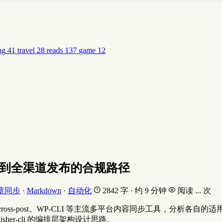
ng
41
travel
28
reads
137
game
12
n 到全渠道发布的合规路径
章同步
·
Markdown
·
自动化
2842 字 · 约 9 分钟
阅读
...
次
ools、OpenWrite、cross-post、WP-CLI 等主流多平台内容
sher-cli 的编排层架构设计思路。