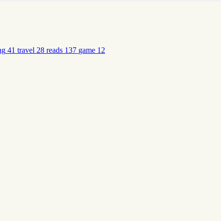
ng
41
travel
28
reads
137
game
12