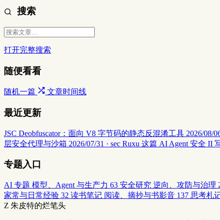
搜索
打开完整搜索
随便看看
随机一篇
文章时间线
最近更新
JSC Deobfuscator：面向 V8 字节码的静态反混淆工具
2026/08/06
层安全代理与沙箱
2026/07/31 · sec
Ruxu 这篇 AI Agent 
专题入口
AI 专题
模型、Agent 与生产力
63
安全研究
逆向、攻防与治理
家常与日常经验
32
读书笔记
阅读、摘抄与书影音
137
思考札
Z
朱皮特的烂笔头