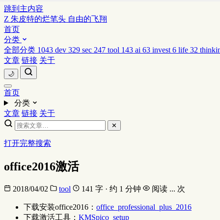
跳到主内容
Z
朱皮特的烂笔头
自由的飞翔
首页
分类
全部分类
1043
dev
329
sec
247
tool
143
ai
63
invest
6
life
32
thinki
文章
链接
关于
🌙
首页
分类
文章
链接
关于
✕
打开完整搜索
office2016激活
2018/04/02
tool
141 字 · 约 1 分钟
阅读
...
次
下载安装office2016：
office_professional_plus_2016
下载激活工具：
KMSpico_setup