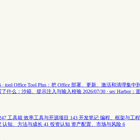
 · tool
Office Tool Plus：把 Office 部署、更新、激活和清理
安全 II 写了什么：沙箱、提示注入与输入校验
2026/07/30 · sec
Harbor
247
工具箱
效率工具与开源项目
143
开发笔记
编程、框架与工程
记
认知、方法与成长
41
投资认知
资产配置、市场与风险
6