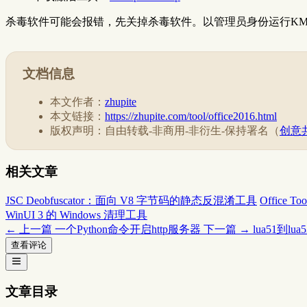
杀毒软件可能会报错，先关掉杀毒软件。以管理员身份运行KMSpi
文档信息
本文作者：
zhupite
本文链接：
https://zhupite.com/tool/office2016.html
版权声明：自由转载-非商用-非衍生-保持署名（
创意共
相关文章
JSC Deobfuscator：面向 V8 字节码的静态反混淆工具
Office
WinUI 3 的 Windows 清理工具
← 上一篇
一个Python命令开启http服务器
下一篇 →
lua51到l
查看评论
文章目录