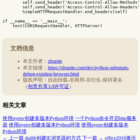
self
.
send_header
(
'Access-Control-Allow-Methods'
self
.
send_header
(
'Access-Control-Allow-Headers'
SimpleHTTPRequestHandler
.
end_headers
(
self
)
if
__name__
==
'__main__'
:
test
(
CORSRequestHandler
,
HTTPServer
)
文档信息
本文作者：
zhupite
本文链接：
https://zhupite.com/dev/python-selenium-
debug-existing-browser.html
版权声明：自由转载-非商用-非衍生-保持署名
（
创意共享3.0许可证
）
相关文章
使用pyenv创建多版本Python环境
一个Python命令开启http服务
器
使用pyenv创建多版本Python环境
使用pyenv创建多版本
Python环境
← 上一篇
duilib创建IE浏览器的方式
下一篇 →
office2016激活