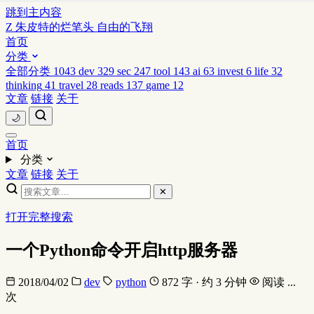
跳到主内容
Z
朱皮特的烂笔头
自由的飞翔
首页
分类
全部分类
1043
dev
329
sec
247
tool
143
ai
63
invest
6
life
32
thinking
41
travel
28
reads
137
game
12
文章
链接
关于
🌙
首页
分类
文章
链接
关于
✕
打开完整搜索
一个Python命令开启http服务器
2018/04/02
dev
python
872 字 · 约 3 分钟
阅读
...
次