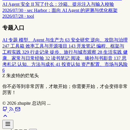
AI Agent 安全 II 写了什么：沙箱、提示注入与输入校验
2026/07/30 · sec
Harbor：面向 AI Agent 的评测与优化框架
2026/07/28 · tool
专题入口
AI 专题
模型、Agent 与生产力
63
安全研究
逆向、攻防与治理
247
工具箱
效率工具与开源项目
143
开发笔记
编程、框架与
工程实践
329
行走记录
徒步、旅行与城市观察
28
生活实践
健
康、家常与日常经验
32
读书笔记
阅读、摘抄与书影音
137
思
考札记
认知、方法与成长
41
投资认知
资产配置、市场与风险
6
Z
朱皮特的烂笔头
你不必等到非常厉害，才敢开始；你需要开始，才会变得非常
厉害！
© 2026
zhupite
总访问
...