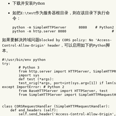
下载并安装Python
如把
作为服务器根目录，则在该目录下执行命
E:\test
令：
python 
-m
 SimpleHTTPServer 	8080	
# Python2
python 
-m
 http.server 8080			
# 
如果要解决跨域问题
blocked by CORS policy: No 'Access-
，可以启用如下的
脚
Control-Allow-Origin' header
Python
本。
try
:
from
http.server
import
HTTPServer
,
SimpleHTTPR
import
sys
def
test
(
*
args
):
test_orig
(
*
args
,
port
=
int
(
sys
.
argv
[
1
])
if
len
(
s
except
ImportError
:
from
BaseHTTPServer
import
HTTPServer
,
test
from
SimpleHTTPServer
import
SimpleHTTPRequestH
class
CORSRequestHandler
(
SimpleHTTPRequestHandler
):
def
end_headers
(
self
):
self
.
send_header
(
'Access-Control-Allow-Origin'
,