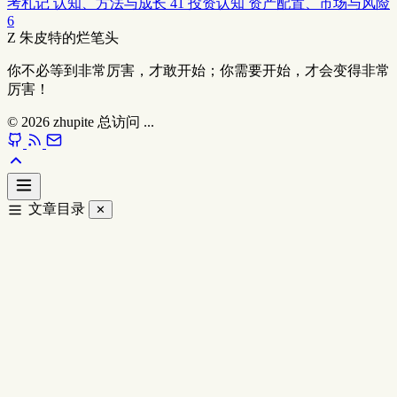
考札记
认知、方法与成长
41
投资认知
资产配置、市场与风险
6
Z
朱皮特的烂笔头
你不必等到非常厉害，才敢开始；你需要开始，才会变得非常
厉害！
© 2026
zhupite
总访问
...
文章目录
✕