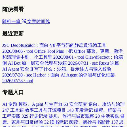
随便看看
随机一篇
文章时间线
最近更新
JSC Deobfuscator：面向 V8 字节码的静态反混淆工具
2026/08/06 · tool
Office Tool Plus：把 Office 部署、更新、激活
和清理集中到一个工具里
2026/08/01 · tool
ClawdSecbot：给端
侧 AI Bot 加一层安全代理与沙箱
2026/07/31 · sec
Ruxu 这篇
AI Agent 安全 II 写了什么：沙箱、提示注入与输入校验
2026/07/30 · sec
Harbor：面向 AI Agent 的评测与优化框架
2026/07/28 · tool
专题入口
AI 专题
模型、Agent 与生产力
63
安全研究
逆向、攻防与治理
247
工具箱
效率工具与开源项目
143
开发笔记
编程、框架与
工程实践
329
行走记录
徒步、旅行与城市观察
28
生活实践
健
康、家常与日常经验
32
读书笔记
阅读、摘抄与书影音
137
思