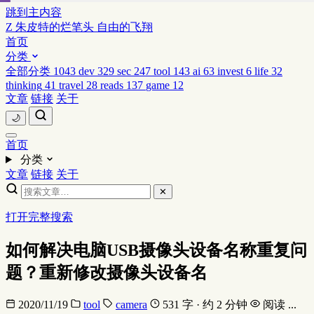
跳到主内容
Z
朱皮特的烂笔头
自由的飞翔
首页
分类
全部分类
1043
dev
329
sec
247
tool
143
ai
63
invest
6
life
32
thinking
41
travel
28
reads
137
game
12
文章
链接
关于
🌙
首页
分类
文章
链接
关于
✕
打开完整搜索
如何解决电脑USB摄像头设备名称重复问
题？重新修改摄像头设备名
2020/11/19
tool
camera
531 字 · 约 2 分钟
阅读
...