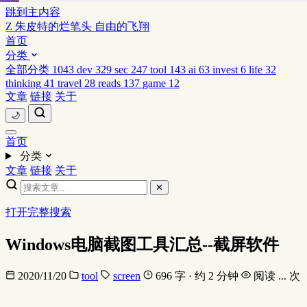
跳到主内容
Z
朱皮特的烂笔头
自由的飞翔
首页
分类
全部分类
1043
dev
329
sec
247
tool
143
ai
63
invest
6
life
32
thinking
41
travel
28
reads
137
game
12
文章
链接
关于
🌙
首页
分类
文章
链接
关于
✕
打开完整搜索
Windows电脑截图工具汇总--截屏软件
2020/11/20
tool
screen
696 字 · 约 2 分钟
阅读
...
次