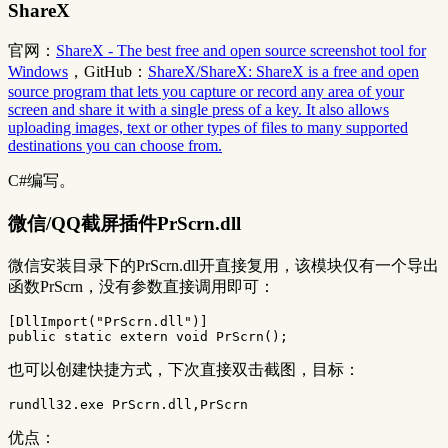
ShareX
官网：
ShareX - The best free and open source screenshot tool for
Windows
，GitHub：
ShareX/ShareX: ShareX is a free and open
source program that lets you capture or record any area of your
screen and share it with a single press of a key. It also allows
uploading images, text or other types of files to many supported
destinations you can choose from.
C#编写。
微信/QQ截屏插件PrScrn.dll
微信安装目录下的PrScrn.dll开直接复用，该模块仅有一个导出
函数PrScrn，没有参数直接调用即可：
[
DllImport
(
"PrScrn.dll"
)]
public
static
extern
void
PrScrn
();
也可以创建快捷方式，下次直接双击截图，目标：
优点：