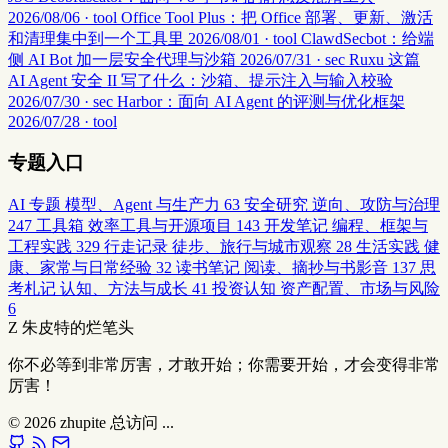
2026/08/06 · tool
Office Tool Plus：把 Office 部署、更新、激活
和清理集中到一个工具里
2026/08/01 · tool
ClawdSecbot：给端
侧 AI Bot 加一层安全代理与沙箱
2026/07/31 · sec
Ruxu 这篇
AI Agent 安全 II 写了什么：沙箱、提示注入与输入校验
2026/07/30 · sec
Harbor：面向 AI Agent 的评测与优化框架
2026/07/28 · tool
专题入口
AI 专题
模型、Agent 与生产力
63
安全研究
逆向、攻防与治理
247
工具箱
效率工具与开源项目
143
开发笔记
编程、框架与
工程实践
329
行走记录
徒步、旅行与城市观察
28
生活实践
健
康、家常与日常经验
32
读书笔记
阅读、摘抄与书影音
137
思
考札记
认知、方法与成长
41
投资认知
资产配置、市场与风险
6
Z
朱皮特的烂笔头
你不必等到非常厉害，才敢开始；你需要开始，才会变得非常
厉害！
© 2026
zhupite
总访问
...