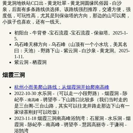
黄龙洞地铁站C口出 - 黄龙吐翠 - 黄龙洞圆缘民俗园 - 白沙
泉，后面有多条路线供选择。该路线强烈推荐，交通方便，强
度低，可玩性高，尤其是到保俶塔的方向，那边的山可以爬，
小孩子也喜欢，还有一线天。
初阳台 - 牛背脊 -宝石流霞 -宝石流霞 - 保俶塔。2025-1-
5.
乌石峰天梯方向 - 乌石峰（山顶有一个小水坑，美其名
曰：天池）- 野路下山 - 紫云洞 - 白沙泉 - 黄龙洞。2025-
1-11.
紫云洞 - 栖霞洞
烟霞三洞
杭州小而美爬山路线：从烟霞洞开始爬南高峰
2022-10-30 水乐洞 -（可以走一小段野路）- 烟霞洞 - 陟
屺亭 -
- 骋望亭 - 下山路口比较多（我们当时走的
南高峰
是三台阁-三台山路，其实可以往龙井路走那边下山有一
家绿茶刚好可以吃饭）
2023-11-18 烟霞三洞南高峰浴鹄湾：石屋洞 - 水乐洞 - 烟
霞洞 - 陟屺亭 - 南高峰 - 骋望亭 - 慧因高丽寺 - 于谦祠 -
浴鹄湾