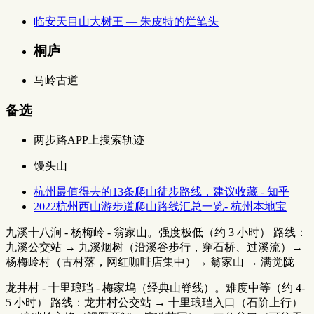
临安天目山大树王 — 朱皮特的烂笔头
桐庐
马岭古道
备选
两步路APP上搜索轨迹
馒头山
杭州最值得去的13条爬山徒步路线，建议收藏 - 知乎
2022杭州西山游步道爬山路线汇总一览- 杭州本地宝
九溪十八涧 - 杨梅岭 - 翁家山。强度极低（约 3 小时） 路线：
九溪公交站 → 九溪烟树（沿溪谷步行，穿石桥、过溪流）→
杨梅岭村（古村落，网红咖啡店集中）→ 翁家山 → 满觉陇
龙井村 - 十里琅珰 - 梅家坞（经典山脊线）。难度中等（约 4-
5 小时） 路线：龙井村公交站 → 十里琅珰入口（石阶上行）