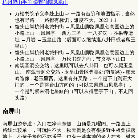
杭州爬山手册 绿野仙踪凤凰山
万松书院节义亭处上山 -> 一路有台阶和地图指示，当然
也有野路，一路都有标识，难度不大。2023-1-1
馒头山脚杭州老城扫街 →凤凰山脚路凤凰创意园边上的
小路上山 →凤凰亭 →西方三圣 →十八罗汉 →胜果寺遗
址 →月岩 →玉皇山路（后面可以继续逛八卦田或者爬玉
皇山）
馒头山脚杭州老城扫街 →凤凰山脚路凤凰创意园边上的
小路上山 →凤凰亭 →万松书院方向，节义亭下山口
南观音洞公交站，这里既可以去八卦田，也可以爬玉皇
山。 南观音洞公交站 - 玉皇山景区售票处(南复路) - 慈云
岭造像 -
老玉皇宫
。这里有分叉路，一个是下山到正大
门的，一个是将台山方向的（可以去凤凰山凤凰亭），
一个是到紫来洞七星缸的（可以从得意亭下山，不走回
头路）
南屏山
南屏山游步道：入口在净寺东侧，山顶是九曜阁。一路直上，
路线比较单一，可玩性不大，秋天倒是会有很多野生板栗掉落
地上，小孩子捡的不亦乐乎，也有一些本地的老人在捡。树木