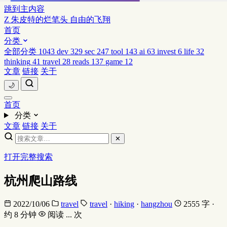
跳到主内容
Z
朱皮特的烂笔头
自由的飞翔
首页
分类
全部分类
1043
dev
329
sec
247
tool
143
ai
63
invest
6
life
32
thinking
41
travel
28
reads
137
game
12
文章
链接
关于
🌙
首页
分类
文章
链接
关于
✕
打开完整搜索
杭州爬山路线
2022/10/06
travel
travel
·
hiking
·
hangzhou
2555 字 ·
约 8 分钟
阅读
...
次