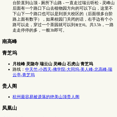
台阶直到山顶 - 厕所下山路 - 一直走过瑞云听松 - 灵峰山
后面有一个路口下山去植物园方向的可以下山，这里不
下山下一个路口也可以是到浙大校区的（后面很多台阶
路上面有数字），如果校园门关闭的话，右手边有个小
路可以走，穿过一个茶园就可以到
。共3.5h，一路
青芝坞
走走停停的多，一般3h即可。
南高峰
青芝坞
月桂峰 灵隐寺 瑞云山 灵峰山 石虎山 青芝坞
路线：
中天竺-小西天-佛学院-大同坞-美人峰-北高峰-瑞
云亭-青芝坞
贵人阁
杭州最容易被遗落的绝美山顶贵人阁
凤凰山