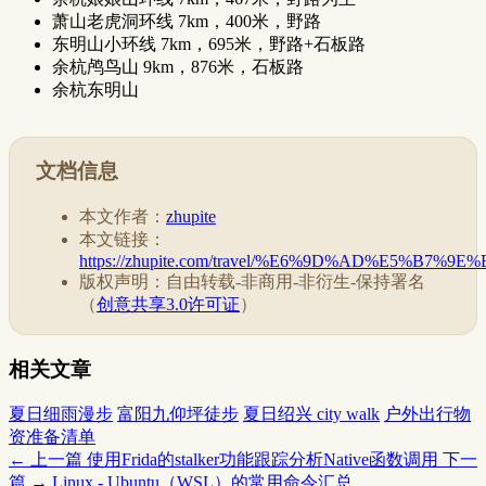
萧山老虎洞环线 7km，400米，野路
东明山小环线 7km，695米，野路+石板路
余杭鸬鸟山 9km，876米，石板路
余杭东明山
文档信息
本文作者：
zhupite
本文链接：
https://zhupite.com/travel/%E6%9D%AD%E5%B
版权声明：自由转载-非商用-非衍生-保持署名
（
创意共享3.0许可证
）
相关文章
夏日细雨漫步
富阳九仰坪徒步
夏日绍兴 city walk
户外出行物
资准备清单
← 上一篇
使用Frida的stalker功能跟踪分析Native函数调用
下一
篇 →
Linux - Ubuntu（WSL）的常用命令汇总