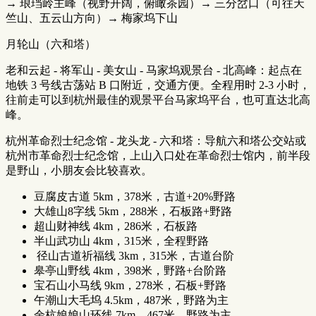
→ 琅珰岭主峰（视野开阔，俯瞰茶园）→ 三分岔口（可往天
竺山、五云山方向）→ 梅家坞下山
月轮山（六和塔）
老和云起 - 将军山 - 美女山 - 马家坞观景台 - 北高峰：起点在
地铁 3 号线古荡站 B 口附近，交通方便。全程用时 2-3 小时，
往前走可以到杭州最佳的观景平台马家坞平台，也可直达北高
峰。
杭州革命烈士纪念馆 - 龙头龙 - 六和塔：导航六和塔公交站或
杭州市革命烈士纪念馆，上山入口处在革命烈士馆内，前半段
是野山，小朋友会比较喜欢。
豆腐皮古道 5km，378米，古道+20%野路
大雄山8字线 5km，288米，石板路+野路
超山财神线 4km，286米，石板路
半山武功山 4km，315米，全程野路
径山古道祈福线 3km，315米，古道台阶
皋亭山野线 4km，398米，野路+台阶路
宝石山小马线 9km，278米，石板+野路
午潮山大毛坞 4.5km，487米，野路为主
余杭娘娘山环线 7km，467米，野路为主