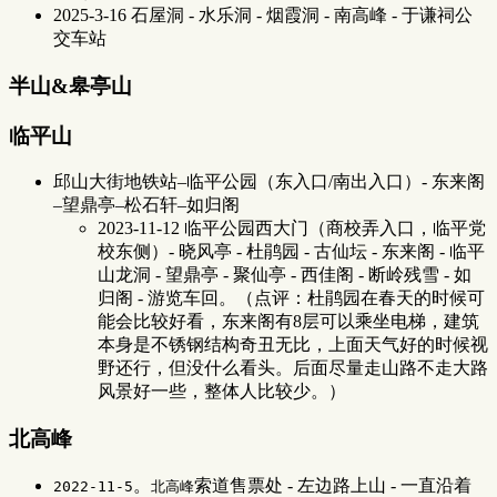
2025-3-16 石屋洞 - 水乐洞 - 烟霞洞 - 南高峰 - 于谦祠公
交车站
半山&皋亭山
临平山
邱山大街地铁站–临平公园（东入口/南出入口）- 东来阁
–望鼎亭–松石轩–如归阁
2023-11-12 临平公园西大门（商校弄入口，临平党
校东侧）- 晓风亭 - 杜鹃园 - 古仙坛 - 东来阁 - 临平
山龙洞 - 望鼎亭 - 聚仙亭 - 西佳阁 - 断岭残雪 - 如
归阁 - 游览车回。（点评：杜鹃园在春天的时候可
能会比较好看，东来阁有8层可以乘坐电梯，建筑
本身是不锈钢结构奇丑无比，上面天气好的时候视
野还行，但没什么看头。后面尽量走山路不走大路
风景好一些，整体人比较少。）
北高峰
。
索道售票处 - 左边路上山 - 一直沿着
2022-11-5
北高峰