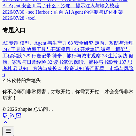
AI Agent 安全 II 写了什么：沙箱、提示注入与输入校验
2026/07/30 · sec
Harbor：面向 AI Agent 的评测与优化框架
2026/07/28 · tool
专题入口
AI 专题
模型、Agent 与生产力
63
安全研究
逆向、攻防与治理
247
工具箱
效率工具与开源项目
143
开发笔记
编程、框架与
工程实践
329
行走记录
徒步、旅行与城市观察
28
生活实践
健
康、家常与日常经验
32
读书笔记
阅读、摘抄与书影音
137
思
考札记
认知、方法与成长
41
投资认知
资产配置、市场与风险
6
Z
朱皮特的烂笔头
你不必等到非常厉害，才敢开始；你需要开始，才会变得非常
厉害！
© 2026
zhupite
总访问
...