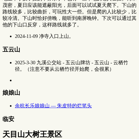
茂密，夏日应该能遮蔽阳光，后面可以试试夏天爬下。下山的
路线较多，比较曲折，可玩性大一些。但是爬的人比较少，比
较冷清。下山时恰好傍晚，能听到南屏晚钟。下次可以通过其
他的下山口反穿，这样路线就多了。
2024-11-09 净寺入口上山。
五云山
2025-3-30 九溪公交站 - 五云山牌坊 - 五云山 - 云栖竹
径。（注意不要从云栖竹径开始爬，会很累）
娘娘山
余杭长乐娘娘山 — 朱皮特的烂笔头
临安
天目山大树王景区