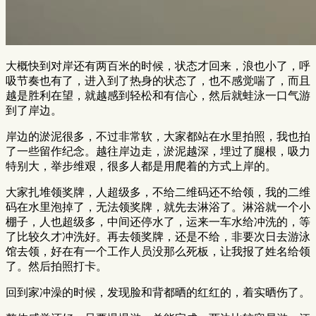
大概快到对岸还有两百米的时候，状态才回来，浪也小了，呼
吸节奏也有了，进入到了热身的状态了，也不感觉喘了，而且
越是胜利在望，就越感到轻松和有信心，然后就蛙泳一口气游
到了岸边。
岸边的淤泥很多，不过非常软，大家都站在水里拍照，我也拍
了一些留作纪念。越往岸边走，淤泥越深，埋过了腿根，吸力
特别大，举步维艰，很多人都是用爬着的方式上岸的。
大家扎堆领奖牌，人超级多，不给二维码还不给领，我的二维
码在水里泡掉了，无法领奖牌，就先去淋浴了。淋浴就一个小
棚子，人也超级多，中间还停水了，运来一车水给冲洗的，等
了比较久才冲洗好。再去领奖牌，还是不给，非要次日去游泳
馆去领，好在有一个工作人员没那么死板，让我报了姓名给领
了。然后拍照打卡。
回到家冲澡的时候，发现脸和背都晒的红红的，着实晒伤了。