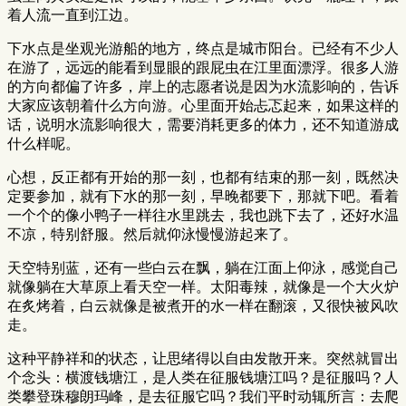
着人流一直到江边。
下水点是坐观光游船的地方，终点是城市阳台。已经有不少人
在游了，远远的能看到显眼的跟屁虫在江里面漂浮。很多人游
的方向都偏了许多，岸上的志愿者说是因为水流影响的，告诉
大家应该朝着什么方向游。心里面开始忐忑起来，如果这样的
话，说明水流影响很大，需要消耗更多的体力，还不知道游成
什么样呢。
心想，反正都有开始的那一刻，也都有结束的那一刻，既然决
定要参加，就有下水的那一刻，早晚都要下，那就下吧。看着
一个个的像小鸭子一样往水里跳去，我也跳下去了，还好水温
不凉，特别舒服。然后就仰泳慢慢游起来了。
天空特别蓝，还有一些白云在飘，躺在江面上仰泳，感觉自己
就像躺在大草原上看天空一样。太阳毒辣，就像是一个大火炉
在炙烤着，白云就像是被煮开的水一样在翻滚，又很快被风吹
走。
这种平静祥和的状态，让思绪得以自由发散开来。突然就冒出
个念头：横渡钱塘江，是人类在征服钱塘江吗？是征服吗？人
类攀登珠穆朗玛峰，是去征服它吗？我们平时动辄所言：去爬