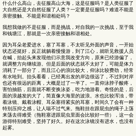
什么什么高山，去征服高山大海，这是征服吗？是人类征服了
大自然还是大自然征服了人类？一定要是征服吗？难道不能是
亲密接触、不能是和谐相处吗？
我想我做的不是征服，而是挑战，对自我的一次挑战，至于我
和钱塘江，那就是一次亲密接触和谐相处。
因为耳朵老爱进水，塞了耳塞，不太听见外面的声音，一开始
状态还挺好，反正就躺着慢慢游，到了江心，就听见救援人员
在喊，抬起头来发现他们示意我改变方向，原来已经游偏了，
就调整方向继续游。但是后面的状态就不太好了，可能是体力
消耗了一部分了，而且江心的浪比较大，仰泳比较费劲，经常
有水呛到。抬头看看，已经离出发的岸边很远了，不过到对岸
也还有很远的距离，大概是过了一半了。一直仰泳脖子酸疼，
害怕抽筋，后面就不断变换泳姿，吃力地游着。奇怪的是，后
面的浪越发的大了，简直像大海里的波浪。水也比较浑浊，带
着泳镜、戴着泳帽、耳朵塞得紧实的耳塞，时间久了会有一种
特别压抑之感，让人喘不过气来。拖鞋挂在跟屁虫的绳子上荡
来荡去得难受（拖鞋塞进跟屁虫里面会比较好一些），这一会
游得特别难受，坚持了好久。好在这次泳镜没有进水，也没有
起雾。