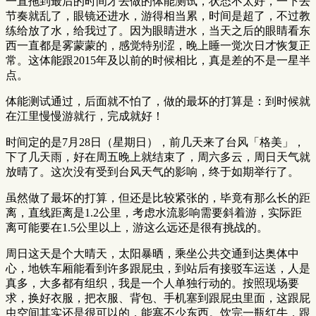
一直拖到最后的时间才去做的体能测试，状态不太好，一下去
节奏就乱了，眼镜还进水，游得相当累，时间是超了，不过教
练给放了水，给我过了。因为眼睛进水，当天之后的眼睛看东
西一直都是雾蒙蒙的，感觉特别涩，晚上睡一觉次日才恢复正
常。这体能跟2015年及以前的时候相比，真是差的不是一星半
点。
体能测试通过，后面就不怕了，做的最坏的打算是：到时候就
在江里慢慢游就行，完成就好！
时间定的是7月28日（星期日），前几天来了台风「格美」，
下了几天雨，好在周五晚上就结束了，周六多云，周日天气就
放晴了。这次没有受到台风天气的影响，终于如期举行了。
虽然做了最坏的打算，但还是比较紧张的，毕竟有那么长的距
离，直线距离是1.2公里，考虑水流影响需要斜着游，实际距
离可能要在1.5公里以上，游这么远还是很有挑战的。
周日这天是个大晴天，太阳暴晒，乘坐公共交通到达奥体中
心，地铁车厢能看到许多跟屁虫，到站后有接驳车运送，人是
真多，大多都有组织，我是一个人单独行动的。按照现场要
求，换好衣服，把衣服、背包、手机塞到跟屁虫里面，这跟屁
虫空间其实还是很可以的，能塞不少东西。饮完一瓶红牛，跟