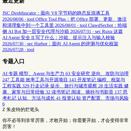
最近更新
JSC Deobfuscator：面向 V8 字节码的静态反混淆工具
2026/08/06 · tool
Office Tool Plus：把 Office 部署、更新、激活
和清理集中到一个工具里
2026/08/01 · tool
ClawdSecbot：给端
侧 AI Bot 加一层安全代理与沙箱
2026/07/31 · sec
Ruxu 这篇
AI Agent 安全 II 写了什么：沙箱、提示注入与输入校验
2026/07/30 · sec
Harbor：面向 AI Agent 的评测与优化框架
2026/07/28 · tool
专题入口
AI 专题
模型、Agent 与生产力
63
安全研究
逆向、攻防与治理
247
工具箱
效率工具与开源项目
143
开发笔记
编程、框架与
工程实践
329
行走记录
徒步、旅行与城市观察
28
生活实践
健
康、家常与日常经验
32
读书笔记
阅读、摘抄与书影音
137
思
考札记
认知、方法与成长
41
投资认知
资产配置、市场与风险
6
Z
朱皮特的烂笔头
你不必等到非常厉害，才敢开始；你需要开始，才会变得非常
厉害！