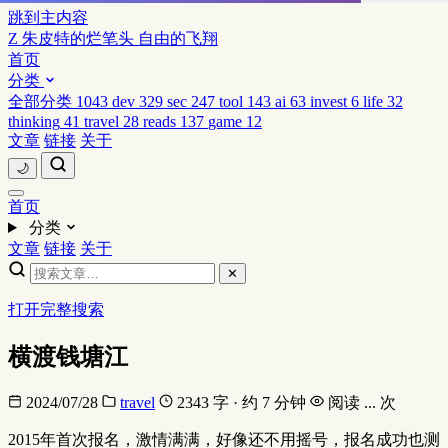
跳到主内容
Z
朱皮特的烂笔头
自由的飞翔
首页
分类
全部分类
1043
dev
329
sec
247
tool
143
ai
63
invest
6
life
32
thinking
41
travel
28
reads
137
game
12
文章
链接
关于
🌙
首页
分类
文章
链接
关于
✕
打开完整搜索
横渡钱塘江
2024/07/28
travel
2343 字 · 约 7 分钟
阅读
...
次
2015年首次报名，激情满满，好像还不用摇号，报名成功也测