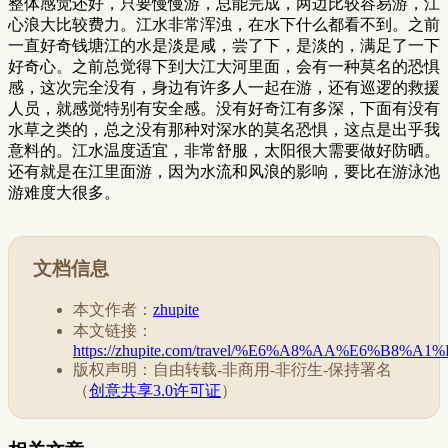
整体感觉还好，只要慢慢游，总能完成，两边比较容易游，江
心浪大比较费力。江水非常浑浊，在水下什么都看不到。之前
一直好奇钱塘江的水是淡是咸，尝了下，是淡的，满足了一下
好奇心。之前总觉得下到大江大河里面，会有一种莫名的恐惧
感，这次完全没有，身边有许多人一起在游，还有巡逻的救援
人员，就感觉特别有安全感。没有好奇江有多深，下面有没有
水草之类的，总之没有那种对深水的莫名恐惧，这点是出乎我
意料的。江水温度适宜，非常舒服，太阳很大需要做好防晒。
还有就是在江里面游，因为水流和风浪的影响，要比在游泳池
游难度大很多。
文档信息
本文作者：
zhupite
本文链接：
https://zhupite.com/travel/%E6%A8%AA%E6%B8%
版权声明：自由转载-非商用-非衍生-保持署名
（
创意共享3.0许可证
）