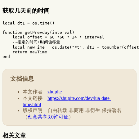
获取几天前的时间
local
dt1
=
os.time
()
function
getPrevday
(
interval
)
local
offset
=
60
*
60
*
24
*
interval
--指定的时间+时间偏移量  
local
newTime
=
os.date
(
"*t"
,
dt1
-
tonumber
(
offset
return
newTime
end
文档信息
本文作者：
zhupite
本文链接：
https://zhupite.com/dev/lua-date-
time.html
版权声明：自由转载-非商用-非衍生-保持署名
（
创意共享3.0许可证
）
相关文章