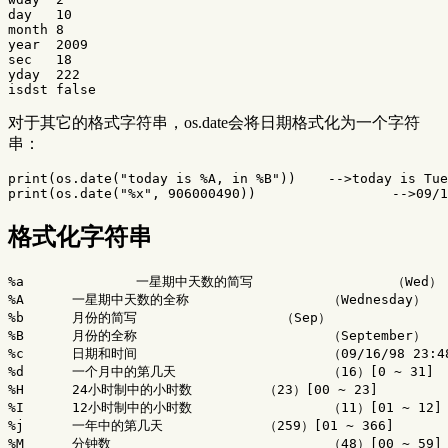
day
10
month
8
year
2009
sec
18
yday
222
isdst
false
对于其它的格式字符串，os.date会将日期格式化为一个字符
串：
print
(
os.date
(
"today is %A, in %B"
))
-->today is Tue
print
(
os.date
(
"%x"
,
906000490
))
-->09/1
格式化字符串
%
a
一星期中天数的简写
（
Wed
）
%
A
一星期中天数的全称
（
Wednesday
）
%
b
月份的简写
（
Sep
）
%
B
月份的全称
（
September
）
%
c
日期和时间
（
09
/
16
/
98
23
:
4
%
d
一个月中的第几天
（
16
）
[
0
~
31
]
%
H
24
小时制中的小时数
（
23
）
[
00
~
23
]
%
I
12
小时制中的小时数
（
11
）
[
01
~
12
]
%
j
一年中的第几天
（
259
）
[
01
~
366
]
%
M
分钟数
（
48
）
[
00
~
59
]