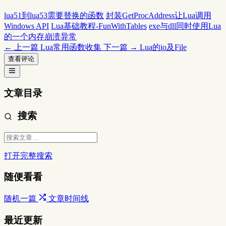
lua51到lua53需要替换的函数
封装GetProcAddress让Lua调用
Windows API
Lua基础教程-FunWithTables
exe与dll同时使用Lua
的一个内存崩溃异常
← 上一篇
Lua常用函数收集
下一篇 →
Lua的io及File
查看评论
文章目录
搜索
打开完整搜索
随便看看
随机一篇
文章时间线
最近更新