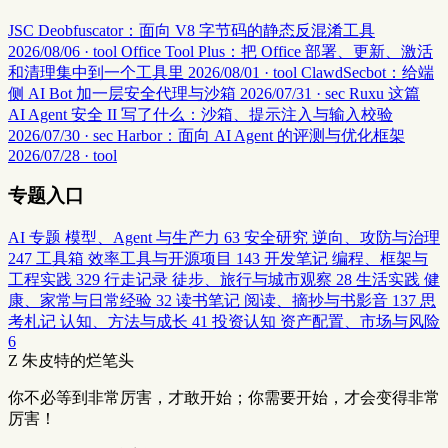
JSC Deobfuscator：面向 V8 字节码的静态反混淆工具
2026/08/06 · tool
Office Tool Plus：把 Office 部署、更新、激活
和清理集中到一个工具里
2026/08/01 · tool
ClawdSecbot：给端
侧 AI Bot 加一层安全代理与沙箱
2026/07/31 · sec
Ruxu 这篇
AI Agent 安全 II 写了什么：沙箱、提示注入与输入校验
2026/07/30 · sec
Harbor：面向 AI Agent 的评测与优化框架
2026/07/28 · tool
专题入口
AI 专题
模型、Agent 与生产力
63
安全研究
逆向、攻防与治理
247
工具箱
效率工具与开源项目
143
开发笔记
编程、框架与
工程实践
329
行走记录
徒步、旅行与城市观察
28
生活实践
健
康、家常与日常经验
32
读书笔记
阅读、摘抄与书影音
137
思
考札记
认知、方法与成长
41
投资认知
资产配置、市场与风险
6
Z
朱皮特的烂笔头
你不必等到非常厉害，才敢开始；你需要开始，才会变得非常
厉害！