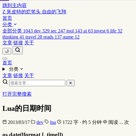
跳到主内容
Z
朱皮特的烂笔头
自由的飞翔
首页
分类
全部分类
1043
dev
329
sec
247
tool
143
ai
63
invest
6
life
32
thinking
41
travel
28
reads
137
game
12
文章
链接
关于
🌙
首页
分类
文章
链接
关于
✕
打开完整搜索
Lua的日期时间
2013/03/17
dev
lua
1722 字 · 约 5 分钟
阅读
...
次
os.date([format [, time]])