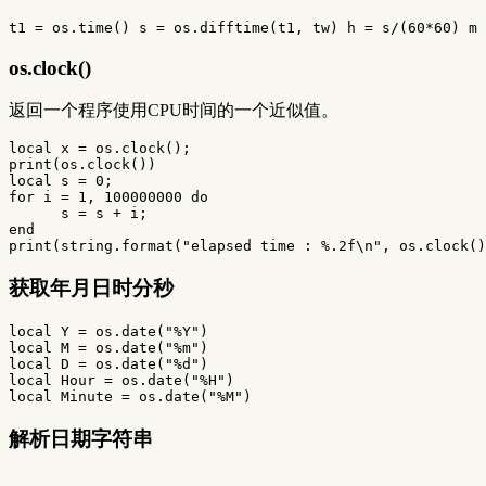
t1
=
os.time
()
s
=
os.difftime
(
t1
,
tw
)
h
=
s
/
(
60
*
60
)
m
os.clock()
返回一个程序使用CPU时间的一个近似值。
local
x
=
os.clock
();
print
(
os.clock
())
local
s
=
0
;
for
i
=
1
,
100000000
do
s
=
s
+
i
;
end
print
(
string.format
(
"elapsed time : %.2f\n"
,
os.clock
()
获取年月日时分秒
local
Y
=
os.date
(
"%Y"
)
local
M
=
os.date
(
"%m"
)
local
D
=
os.date
(
"%d"
)
local
Hour
=
os.date
(
"%H"
)
local
Minute
=
os.date
(
"%M"
)
解析日期字符串