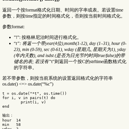
返回一个按format格式化日期、时间的字串或表。若设置time
参数，则按time指定的时间格式化，否则按当前时间格式化。
参数format:
”!”: 按格林尼治时间进行格式化。
“
t”: 将返一个带year(4位),month(1-12), day (1–31), hour (0-
23), min (0-59), sec (0-61), wday (星期几, 星期天为1), yday
(年内天数), and isdst (是否为日光节约时间true/false)的带
键名的表; 若没有”
t”则返回一个按C的strftime函数格式化
的字符串。
若不带参数，则按当前系统的设置返回格式化的字符串
os.date() <=> os.date(“%c”)
t
=
os.date
(
"*t"
,
os.time
())
for
i
,
v
in
pairs
(
t
)
do
print
(
i
,
v
)
end
输出：
hour
14
min
58
wday
2