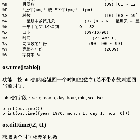
%
m
月份数
（
09
）
[
01
~
12
]
%
P
"上午(am)"
或
"下午(pm)"
(
pm
)
%
S
秒数
（
10
）
[
00
~
59
]
%
w
一星期中的第几天
（
3
）
[
0
~
6
=
星期天
~
星
%
W
一年中的第几个星期　　　　　
0
~
52
%
x
日期
（
09
/
16
/
98
）
%
X
时间
（
23
:
48
:
10
）
%
y
两位数的年份
（
90
）
[
00
~
99
]
%
Y
完整的年份
（
2009
）
%%
字符串
'%'
os.time([table])
功能：按table的内容返回一个时间值(数字),若不带参数则返回
当前时间。
table的字段：year, month, day, hour, min, sec, isdst
print
(
os.time
())
print
(
os.time
({
year
=
1970
,
month
=
1
,
day
=
1
,
hour
=
0
}))
os.difftime(t2, t1)
获取两个时间相差的秒数