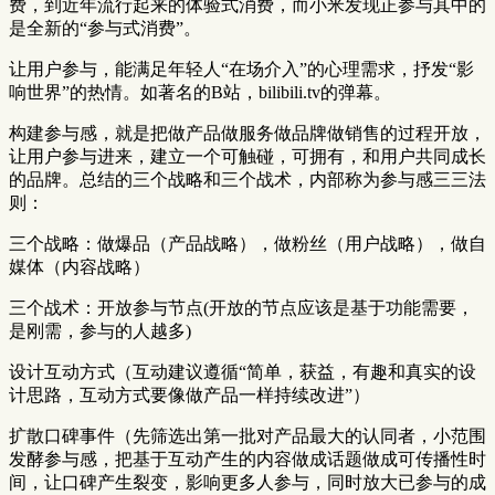
费，到近年流行起来的体验式消费，而小米发现正参与其中的
是全新的“参与式消费”。
让用户参与，能满足年轻人“在场介入”的心理需求，抒发“影
响世界”的热情。如著名的B站，bilibili.tv的弹幕。
构建参与感，就是把做产品做服务做品牌做销售的过程开放，
让用户参与进来，建立一个可触碰，可拥有，和用户共同成长
的品牌。总结的三个战略和三个战术，内部称为参与感三三法
则：
三个战略：做爆品（产品战略），做粉丝（用户战略），做自
媒体（内容战略）
三个战术：开放参与节点(开放的节点应该是基于功能需要，
是刚需，参与的人越多)
设计互动方式（互动建议遵循“简单，获益，有趣和真实的设
计思路，互动方式要像做产品一样持续改进”）
扩散口碑事件（先筛选出第一批对产品最大的认同者，小范围
发酵参与感，把基于互动产生的内容做成话题做成可传播性时
间，让口碑产生裂变，影响更多人参与，同时放大已参与的成