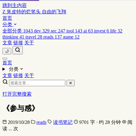
跳到主内容
Z
朱皮特的烂笔头
自由的飞翔
首页
分类
全部分类
1043
dev
329
sec
247
tool
143
ai
63
invest
6
life
32
thinking
41
travel
28
reads
137
game
12
文章
链接
关于
🌙
首页
分类
文章
链接
关于
✕
打开完整搜索
《参与感》
2019/10/28
reads
读书笔记
9701 字 · 约 28 分钟
阅
读
...
次