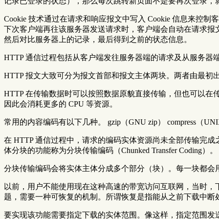
记录已登录的状态），那么每次跳转新页面不是要再次登录，
Cookie 技术通过在请求和响应报文中写入 Cookie 信息来控制
下次客户端再往该服务器发送请求时，客户端会自动在请求报文中加
然后对比服务器上的记录，最后得到之前的状态信息。
HTTP 通信过程包括从客户端发往服务器端的请求及从服务器
HTTP 报文大致可分为报文首部和报文主体两块。两者由最初
HTTP 在传输数据时可以按照数据原貌直接传输，但也可以
因此会消耗更多的 CPU 等资源。
常用的内容编码有以下几种。 gzip（GNU zip） compress（UNIX
在 HTTP 通信过程中，请求的编码实体资源尚未全部传输
体分块的功能称为分块传输编码（Chunked Transfer Coding）。
分块传输编码会将实体主体分成多个部分（块）。每一块都会用十
以前，用户不能使用现在这种高速的带宽访问互联网，当时，
题，需要一种可恢复的机制。所谓恢复是指能从之前下载中断
要实现该功能需要指定下载的实体范围。像这样，指定范围发送的请求