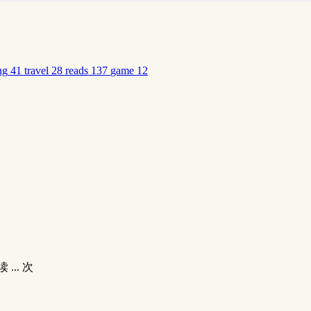
ng
41
travel
28
reads
137
game
12
读
...
次