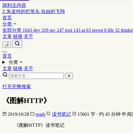
跳到主内容
Z
朱皮特的烂笔头
自由的飞翔
首页
分类
全部分类
1043
dev
329
sec
247
tool
143
ai
63
invest
6
life
32
thinki
文章
链接
关于
🌙
首页
分类
文章
链接
关于
✕
打开完整搜索
《图解HTTP》
2019/10/28
reads
读书笔记
15601 字 · 约 45 分钟
阅
《图解HTTP》读书笔记