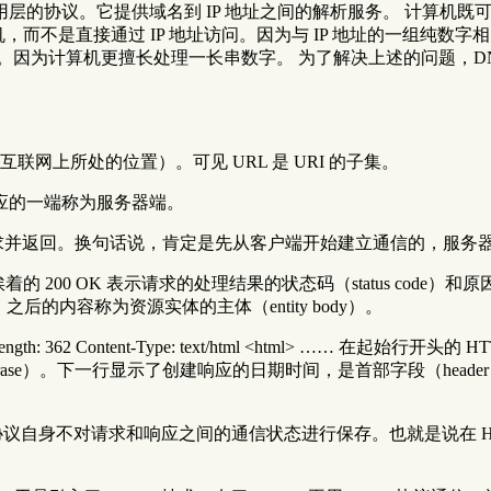
议一样位于应用层的协议。它提供域名到 IP 地址之间的解析服务。 计
的计算机，而不是直接通过 IP 地址访问。因为与 IP 地址的一
为计算机更擅长处理一长串数字。 为了解决上述的问题，DNS 
互联网上所处的位置）。可见 URL 是 URI 的子集。
应的一端称为服务器端。
请求并返回。换句话说，肯定是先从客户端开始建立通信的，服务
挨着的 200 OK 表示请求的处理结果的状态码（status code）和
，之后的内容称为资源实体的主体（entity body）。
 Content-Length: 362 Content-Type: text/html <html> …
on-phrase）。下一行显示了创建响应的日期时间，是首部字段（hea
。HTTP 协议自身不对请求和响应之间的通信状态进行保存。也就是说