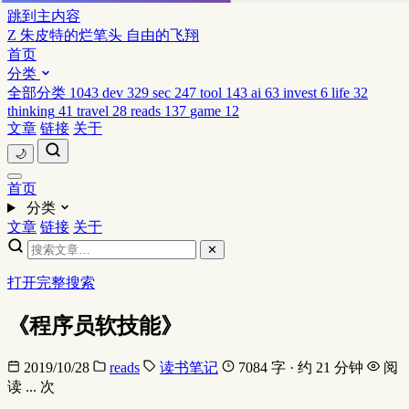
跳到主内容
Z
朱皮特的烂笔头
自由的飞翔
首页
分类
全部分类
1043
dev
329
sec
247
tool
143
ai
63
invest
6
life
32
thinking
41
travel
28
reads
137
game
12
文章
链接
关于
🌙
首页
分类
文章
链接
关于
✕
打开完整搜索
《程序员软技能》
2019/10/28
reads
读书笔记
7084 字 · 约 21 分钟
阅
读
...
次