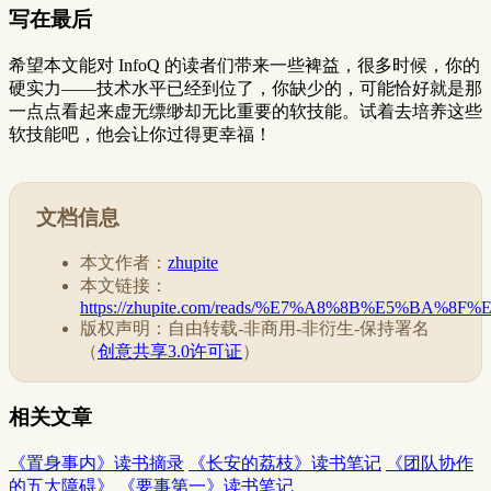
写在最后
希望本文能对 InfoQ 的读者们带来一些裨益，很多时候，你的
硬实力——技术水平已经到位了，你缺少的，可能恰好就是那
一点点看起来虚无缥缈却无比重要的软技能。试着去培养这些
软技能吧，他会让你过得更幸福！
文档信息
本文作者：
zhupite
本文链接：
https://zhupite.com/reads/%E7%A8%8B%E5%BA
版权声明：自由转载-非商用-非衍生-保持署名
（
创意共享3.0许可证
）
相关文章
《置身事内》读书摘录
《长安的荔枝》读书笔记
《团队协作
的五大障碍》
《要事第一》读书笔记