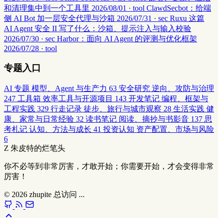
和清理集中到一个工具里
2026/08/01 · tool
ClawdSecbot：给端
侧 AI Bot 加一层安全代理与沙箱
2026/07/31 · sec
Ruxu 这篇
AI Agent 安全 II 写了什么：沙箱、提示注入与输入校验
2026/07/30 · sec
Harbor：面向 AI Agent 的评测与优化框架
2026/07/28 · tool
专题入口
AI 专题
模型、Agent 与生产力
63
安全研究
逆向、攻防与治理
247
工具箱
效率工具与开源项目
143
开发笔记
编程、框架与
工程实践
329
行走记录
徒步、旅行与城市观察
28
生活实践
健
康、家常与日常经验
32
读书笔记
阅读、摘抄与书影音
137
思
考札记
认知、方法与成长
41
投资认知
资产配置、市场与风险
6
Z
朱皮特的烂笔头
你不必等到非常厉害，才敢开始；你需要开始，才会变得非常
厉害！
© 2026
zhupite
总访问
...