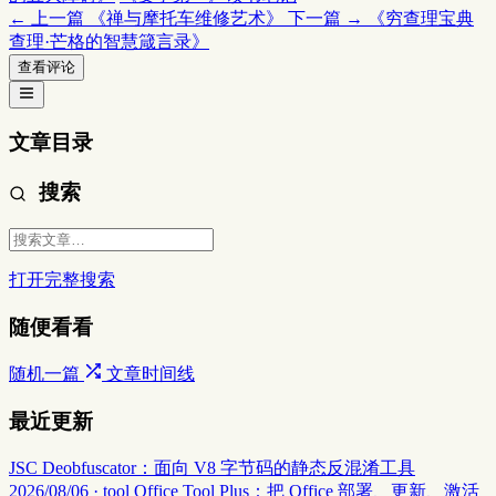
← 上一篇
《禅与摩托车维修艺术》
下一篇 →
《穷查理宝典
查理·芒格的智慧箴言录》
查看评论
文章目录
搜索
打开完整搜索
随便看看
随机一篇
文章时间线
最近更新
JSC Deobfuscator：面向 V8 字节码的静态反混淆工具
2026/08/06 · tool
Office Tool Plus：把 Office 部署、更新、激活