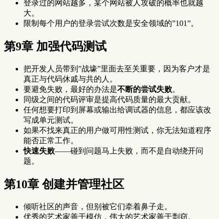
登录过的网站越多，某个网站被人攻破的概率也就越
大。
限制每个用户的登录尝试次数是安全领域的”101”。
第9章 加强代码测试
把开发人员带到”战壕”里面去至关重要，因为客户才是
真正与代码休戚与共的人。
要避免失败，最好的办法是
不断的尝试失败
。
同级之间的代码评审是提高代码质量的最大贡献。
任何想要打印到屏幕或输出给调试器的信息，都应该改
写成单元测试。
如果不找来真正的用户做可用性测试，你无法知道程序
能否正常工作。
快速失败
——碰到问题马上失败，而不是自动绕开问
题。
第10章 创建并管理社区
倾听社区的声音，但别被它们牵着鼻子走。
优秀的艺术家善于模仿，伟大的艺术家善于剽窃。