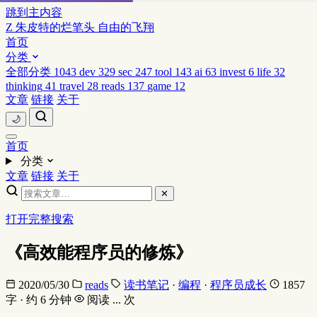
跳到主内容
Z
朱皮特的烂笔头
自由的飞翔
首页
分类
全部分类
1043
dev
329
sec
247
tool
143
ai
63
invest
6
life
32
thinking
41
travel
28
reads
137
game
12
文章
链接
关于
🌙
首页
分类
文章
链接
关于
✕
打开完整搜索
《高效能程序员的修炼》
2020/05/30
reads
读书笔记
·
编程
·
程序员成长
1857
字 · 约 6 分钟
阅读
...
次