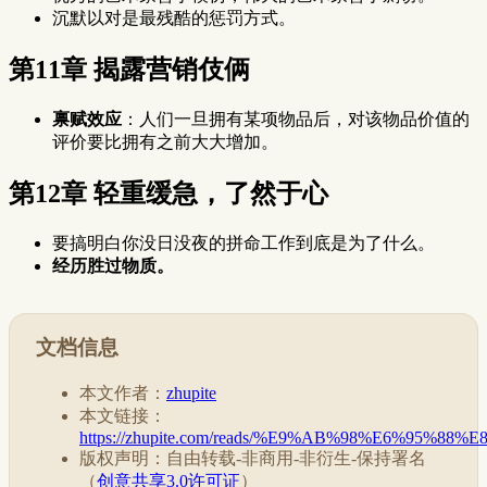
沉默以对是最残酷的惩罚方式。
第11章 揭露营销伎俩
禀赋效应
：人们一旦拥有某项物品后，对该物品价值的
评价要比拥有之前大大增加。
第12章 轻重缓急，了然于心
要搞明白你没日没夜的拼命工作到底是为了什么。
经历胜过物质。
文档信息
本文作者：
zhupite
本文链接：
https://zhupite.com/reads/%E9%AB%98%E6%9
版权声明：自由转载-非商用-非衍生-保持署名
（
创意共享3.0许可证
）