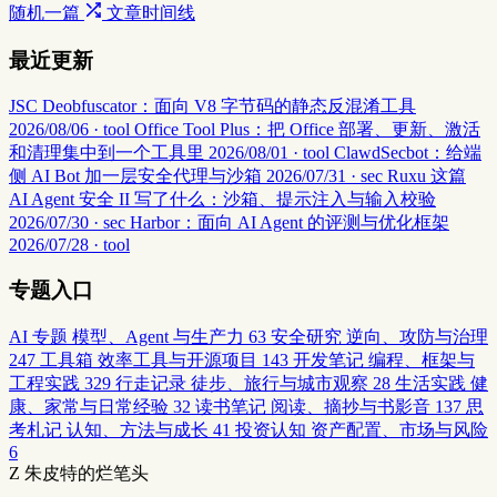
随机一篇
文章时间线
最近更新
JSC Deobfuscator：面向 V8 字节码的静态反混淆工具
2026/08/06 · tool
Office Tool Plus：把 Office 部署、更新、激活
和清理集中到一个工具里
2026/08/01 · tool
ClawdSecbot：给端
侧 AI Bot 加一层安全代理与沙箱
2026/07/31 · sec
Ruxu 这篇
AI Agent 安全 II 写了什么：沙箱、提示注入与输入校验
2026/07/30 · sec
Harbor：面向 AI Agent 的评测与优化框架
2026/07/28 · tool
专题入口
AI 专题
模型、Agent 与生产力
63
安全研究
逆向、攻防与治理
247
工具箱
效率工具与开源项目
143
开发笔记
编程、框架与
工程实践
329
行走记录
徒步、旅行与城市观察
28
生活实践
健
康、家常与日常经验
32
读书笔记
阅读、摘抄与书影音
137
思
考札记
认知、方法与成长
41
投资认知
资产配置、市场与风险
6
Z
朱皮特的烂笔头