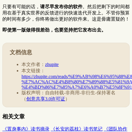
只要有可能的话，
请尽早发布你的软件
。然后把剩下的时间都
用在基于真实世界的反馈进行的快速迭代开发上。不管你预算
的时间有多少，你终将做出更好的软件来。这是毋庸置疑的！
即使第一版做得很差劲，也要坚持把它发布出去。
文档信息
本文作者：
zhupite
本文链接：
https://zhupite.com/reads/%E9%AB%98%E6%
%E7%AC%AC%E4%B8%80%E7%89%88%E5%81%9
%E4%BD%86%E7%85%A7%E6%A0%B7%E5%8F%91%
版权声明：自由转载-非商用-非衍生-保持署名
（
创意共享3.0许可证
）
相关文章
《置身事内》读书摘录
《长安的荔枝》读书笔记
《团队协作