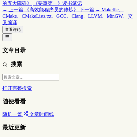
的五大障碍》
《要事第一》读书笔记
← 上一篇
《高效能程序员的修炼》
下一篇 →
Makefile、
CMake、CMakeLists.txt、GCC、Clang、LLVM、MinGW、交
叉编译
查看评论
文章目录
搜索
打开完整搜索
随便看看
随机一篇
文章时间线
最近更新