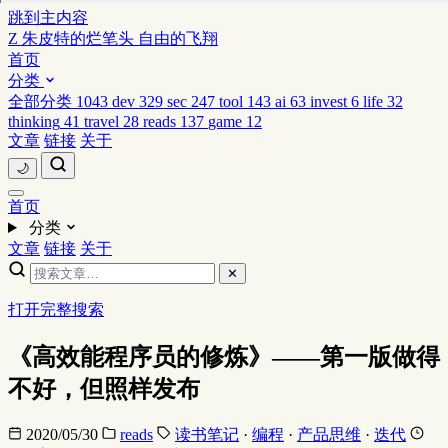
跳到主内容
Z
朱皮特的烂笔头
自由的飞翔
首页
分类
全部分类
1043
dev
329
sec
247
tool
143
ai
63
invest
6
life
32
thinking
41
travel
28
reads
137
game
12
文章
链接
关于
🌙
首页
分类
文章
链接
关于
✕
打开完整搜索
《高效能程序员的修炼》——第一版做得
不好，但照样发布
2020/05/30
reads
读书笔记
·
编程
·
产品思维
·
迭代