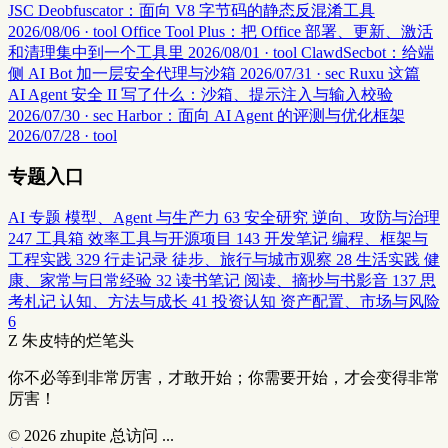
JSC Deobfuscator：面向 V8 字节码的静态反混淆工具
2026/08/06 · tool
Office Tool Plus：把 Office 部署、更新、激活
和清理集中到一个工具里
2026/08/01 · tool
ClawdSecbot：给端
侧 AI Bot 加一层安全代理与沙箱
2026/07/31 · sec
Ruxu 这篇
AI Agent 安全 II 写了什么：沙箱、提示注入与输入校验
2026/07/30 · sec
Harbor：面向 AI Agent 的评测与优化框架
2026/07/28 · tool
专题入口
AI 专题
模型、Agent 与生产力
63
安全研究
逆向、攻防与治理
247
工具箱
效率工具与开源项目
143
开发笔记
编程、框架与
工程实践
329
行走记录
徒步、旅行与城市观察
28
生活实践
健
康、家常与日常经验
32
读书笔记
阅读、摘抄与书影音
137
思
考札记
认知、方法与成长
41
投资认知
资产配置、市场与风险
6
Z
朱皮特的烂笔头
你不必等到非常厉害，才敢开始；你需要开始，才会变得非常
厉害！
© 2026
zhupite
总访问
...