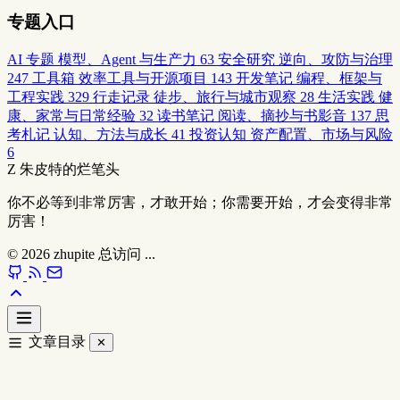
专题入口
AI 专题
模型、Agent 与生产力
63
安全研究
逆向、攻防与治理
247
工具箱
效率工具与开源项目
143
开发笔记
编程、框架与
工程实践
329
行走记录
徒步、旅行与城市观察
28
生活实践
健
康、家常与日常经验
32
读书笔记
阅读、摘抄与书影音
137
思
考札记
认知、方法与成长
41
投资认知
资产配置、市场与风险
6
Z
朱皮特的烂笔头
你不必等到非常厉害，才敢开始；你需要开始，才会变得非常
厉害！
© 2026
zhupite
总访问
...
文章目录
✕