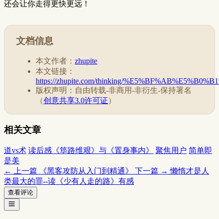
还会让你走得更快更远！
文档信息
本文作者：
zhupite
本文链接：
https://zhupite.com/thinking/%E5%BF%AB%E5%B0
版权声明：自由转载-非商用-非衍生-保持署名
（
创意共享3.0许可证
）
相关文章
道vs术
读后感《筚路维艰》与《置身事内》
聚焦用户
简单即
是美
← 上一篇
《黑客攻防从入门到精通》
下一篇 →
懒惰才是人
类最大的罪--读《少有人走的路》有感
查看评论