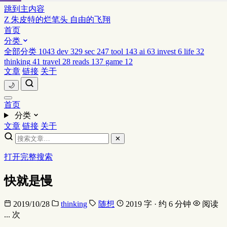
跳到主内容
Z
朱皮特的烂笔头
自由的飞翔
首页
分类
全部分类
1043
dev
329
sec
247
tool
143
ai
63
invest
6
life
32
thinking
41
travel
28
reads
137
game
12
文章
链接
关于
🌙
首页
分类
文章
链接
关于
✕
打开完整搜索
快就是慢
2019/10/28
thinking
随想
2019 字 · 约 6 分钟
阅读
...
次