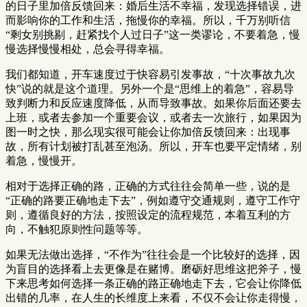
的日子里加倍反馈回来：婚后生活不幸福，发现选择错误，进
而影响你的工作和生活，拖慢你的幸福。所以，千万别听信
“剩女别挑剔，赶紧找个人过日子”这一类谬论，不要着急，慢
慢选择慢慢相处，总会寻得幸福。
我们都知道，开车速度过于快容易引发事故，“十次事故九次
快”说的就是这个道理。另外一个是“思维上的着急”，容易导
致判断力和反应速度降低，从而导致事故。如果你后面还要去
上班，或者去参加一个重要会议，或者去一次旅行，如果因为
图一时之快，那么现实很可能会让你加倍反馈回来：出现事
故，所有计划被打乱甚至泡汤。所以，开车也要平定情绪，别
着急，慢慢开。
相对于选择正确的路，正确的方式往往会简单一些，说的是
“正确的路要正确地走下去”，例如遵守交通规则，遵守工作守
则，遵循良好的方法，按照设定的流程规范，本着互利的方
向，不触犯原则性问题等等。
如果无法做出选择，“不作为”往往会是一个比较好的选择，因
为盲目的选择看上去更像是在赌博。磨砺好思维这把斧子，慢
下来思考如何选择一条正确的路正确地走下去，它会让你降低
出错的几率，在人生的长维度上来看，不仅不会让你走得慢，