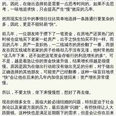
的。因此，在做出选择前是需要一点思考时间的。如果不去思
考，一味地追求快，只会提高产生“慢”效应的几率。
然而现实生活中的事情往往比简单地选择一条路通行要复杂的
多，因此，更是不能轻易“快”。
前几年，一位朋友终于攒下了一笔资金，在房地产还算热门的
时候仓促地买下老家一处房产，出手之快生怕买不到一样。而
后的几年，房产一直炽热，一二线城市的房价翻了一番，而朋
友在四五线城市老家的房子价格却几乎没有见涨，他时常抱怨
“这几年下来，还不如把这笔资金存银行的利息增长的多”。可
不是，越是着急让你的资金快速升值，结果增长得越是很缓
慢。原因是因为在做出行动前没有做出充足的分析，对于做出
正确选择的其他朋友，可能资产已经翻番，这种一味盲目地求
“快”会让他在后来的几年内加倍反馈回来：资产增长异常缓
慢。
所以，不要太快，坐下来慢慢想，想好了再去做。
现在的很多女生，面临大龄必须结婚的问题，特别是迫于社会
舆论以及家庭方面的压力，最后选择“闪婚”，有些快得让人大
跌眼镜。这种快也是满足近期眼下的需求，但是会让你在后来