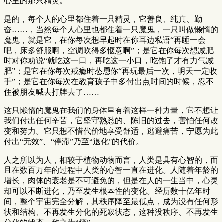
心里的那只精灵。
是的，每个人的心里都住着一只精灵，它善良、纯真、勤
奋……，当然每个人心里也都住着一只魔鬼，一只叫做懒惰的
魔鬼，就是它，在你每次想早起时在你耳边私语“再睡一会
吧，床多舒服啊，空调吹得多惬意啊”；是它在你每次想减肥
时对你劝说“就吃这一口，再吃这一小口，吃饱了才有力气减
肥”；是它在你每次戒瘾时怂恿你“再玩最后一次，明天一定收
手”；是它在你每次在教育孩子中多付出点时间的时候，忍不
住被朋友喊去打牌去了……
这只懒惰的魔鬼在我们的身体里有着这样一种力量，它不想让
我们付出任何辛苦，它坚守熟悉的、陈旧的过去，害怕任何改
变和努力。它只想不惜代价地享受舒适，逃避痛苦，宁愿为此
付出“无效”、“停滞”乃至“退化”的代价。
人之所以为人，相较于植物动物而言，人类是具有心智的，而
且在数百万年的过程中人类的心智一直在进化。人随着年龄的
增长，肉体的衰老是不可避免的，但是在人的一生当中，心灵
却可以不断进化，乃至发生根本性的变化。经历数十亿年时
间，整个宇宙完全分解，其秩序降至最低点，成为没有任何形
状和结构、不再发生分化的死寂状态，这种没秩序、不再发生