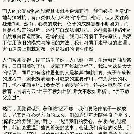
分化的状态，称之为“熵”。
而人的心智成熟的过程其实就是逆熵而行，我们必须“有意识”
地与熵对抗，有点类似人们常说的“水往低处流，但人要往高
处走”啊。然而，心灵的成长、心智的成熟需要不断努力，而
且是很艰苦的过程，必须与自然法则对抗，必须跟循规蹈矩的
自然倾向背道而驰。遗憾的是，我们却习惯于保持原状，热衷
于使用陈旧的模式与陈旧的方法，我们习惯于走平坦的道理，
害怕道路上荆棘遍布，这是我们的惰性使然。
人们常常觉得，结了婚生了娃，人已到中年，生活就是油盐酱
醋，日日围着孩子转，这辈子可能就这样了。我认为这是大大
的错误，而且拥有这种思想的人是极其“懒惰”的。孩子在成长
的过程中，家长扮演着不可或缺的重要作用，作为家长的我
们，也不能简单地只负责孩子的吃穿住行，还要注重对孩子的
教育，古语有云“养子不教如养驴,养女不教如养猪”、“养不教
父之过”。
然而，我觉得做到“养和教”还不够，我们要陪伴孩子一起成
长，尤其是在心灵方面的成长。例如通过每天陪伴孩子读书，
渐渐地培养我们的“耐心”，滋润我们的爱心。在读书的过程
中，我们会重温那些真善美的故事，会让我们有新的收获。那
些整日游手好闲，只顾自己开心消遣的家长、当着孩子面抽烟