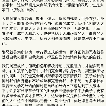
的家长，这些只能是大自然原始状态，“懒惰”的表现，也是大
家口中所说的“自私”。
人世间充斥着罪恶、欺骗、偏见、折磨与残暴，可是在婴儿身
上，并不能看出他们有什么与生俱来的罪过，我们也相信人之
初性本善。但是人人身上豆油懒惰的痕迹，无论婴儿、儿童、
青少年、成年人和老人，也包括聪明人和愚蠢的人，健康的人
和残疾的人。本质上，所有人都是懒惰的，只是成程度不同而
已。
邪恶就是为所欲为、横行霸道式的懒惰，而真正的邪恶者就是
逃避自我拓展和自我完善，捍卫自己的懒惰保持病态的自我。
我们渴望成长，但我们必须积极行动，克服阻力，才能实现目
标。在对孩子的教育中，我们完全可以以身作则，期望孩子做
好的同时，我们也完全可以跟着学习把事情做好，孩子成长的
同时我们自身也在不断成熟和完善自我。君不见，许多家长在
教育子女学习外语的同时把自己的外语水平也达到了六级水
平，许多家长陪孩子练琴的时候自己也学会了不少曲子，更有
许多家长成了多才多艺的人。这些家长就是自我成长型的，他
们的人生还在不断精彩完善中。对比他们，你还愿意每天只顾
低头玩手机、游戏、打牌、睡懒觉吗？