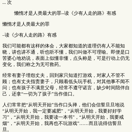
...
次
懒惰才是人类最大的罪--读《少有人走的路》有感
懒惰才是人类最大的罪
–读《少有人走的路》有感
我们可能都有这样的体会，大家都知道的道理仍有人不能知
晓，讲也讲不通，听也听不懂，我们叫做不可理喻。即便是口
苦婆心地劝说，表面上似懂非懂，点头称是，可是行动上仍无
变化，我们称之为无可救药。
经常有妻子埋怨丈夫，回到家只知道打游戏，对家人不管不
顾；也有丈夫指责妻子，只顾着低头玩手机，对其他事不闻不
问；也有孩子不满意父母，经常不遵守诺言，缺少时间陪伴自
己，还拿“一切为了孩子”当作借口。
人们常常把“从明天开始”当作口头禅，他们会信誓旦旦地说
“从明天开始，我一定要减肥”，“从明天开始，我要好好学
习”，“从明天开始，我要读一本书”，“从明天开始，我要戒
烟”，“从明天开始，我再也不玩游戏”……而且说得信誓旦
旦。