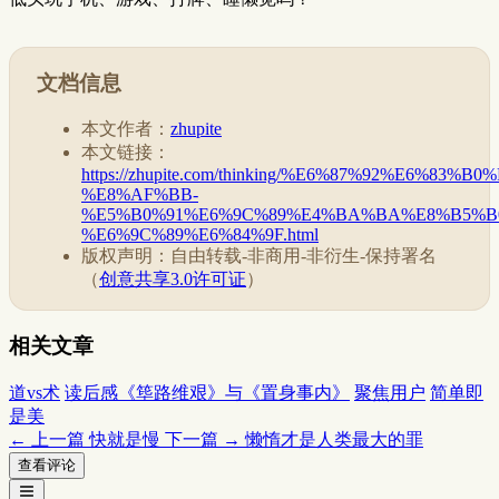
文档信息
本文作者：
zhupite
本文链接：
https://zhupite.com/thinking/%E6%87%92%
%E8%AF%BB-
%E5%B0%91%E6%9C%89%E4%BA%BA%E8%B5%B
%E6%9C%89%E6%84%9F.html
版权声明：自由转载-非商用-非衍生-保持署名
（
创意共享3.0许可证
）
相关文章
道vs术
读后感《筚路维艰》与《置身事内》
聚焦用户
简单即
是美
← 上一篇
快就是慢
下一篇 →
懒惰才是人类最大的罪
查看评论