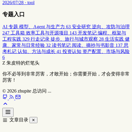
2026/07/28 · tool
专题入口
AI 专题
模型、Agent 与生产力
63
安全研究
逆向、攻防与治理
247
工具箱
效率工具与开源项目
143
开发笔记
编程、框架与
工程实践
329
行走记录
徒步、旅行与城市观察
28
生活实践
健
康、家常与日常经验
32
读书笔记
阅读、摘抄与书影音
137
思
考札记
认知、方法与成长
41
投资认知
资产配置、市场与风险
6
Z
朱皮特的烂笔头
你不必等到非常厉害，才敢开始；你需要开始，才会变得非常
厉害！
© 2026
zhupite
总访问
...
文章目录
✕