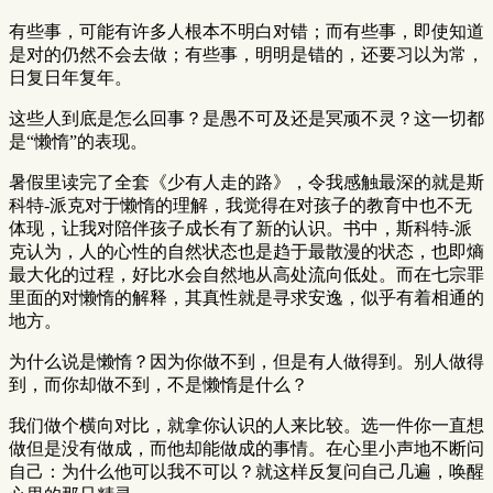
有些事，可能有许多人根本不明白对错；而有些事，即使知道
是对的仍然不会去做；有些事，明明是错的，还要习以为常，
日复日年复年。
这些人到底是怎么回事？是愚不可及还是冥顽不灵？这一切都
是“懒惰”的表现。
暑假里读完了全套《少有人走的路》，令我感触最深的就是斯
科特-派克对于懒惰的理解，我觉得在对孩子的教育中也不无
体现，让我对陪伴孩子成长有了新的认识。书中，斯科特-派
克认为，人的心性的自然状态也是趋于最散漫的状态，也即熵
最大化的过程，好比水会自然地从高处流向低处。而在七宗罪
里面的对懒惰的解释，其真性就是寻求安逸，似乎有着相通的
地方。
为什么说是懒惰？因为你做不到，但是有人做得到。别人做得
到，而你却做不到，不是懒惰是什么？
我们做个横向对比，就拿你认识的人来比较。选一件你一直想
做但是没有做成，而他却能做成的事情。在心里小声地不断问
自己：为什么他可以我不可以？就这样反复问自己几遍，唤醒