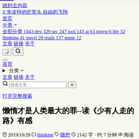
跳到主内容
Z
朱皮特的烂笔头
自由的飞翔
首页
分类
全部分类
1043
dev
329
sec
247
tool
143
ai
63
invest
6
life
32
thinking
41
travel
28
reads
137
game
12
文章
链接
关于
🌙
首页
分类
文章
链接
关于
✕
打开完整搜索
懒惰才是人类最大的罪--读《少有人走的
路》有感
2019/10/28
thinking
随想
2142 字 · 约 7 分钟
阅读