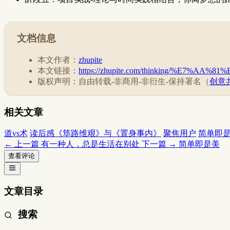
文档信息
本文作者：
zhupite
本文链接：
https://zhupite.com/thinking/%E7
版权声明：自由转载-非商用-非衍生-保持署名（
创意共
相关文章
道vs术
读后感《筚路维艰》与《置身事内》
聚焦用户
简单即
← 上一篇
有一种人，总是生活在别处
下一篇 →
简单即是美
查看评论
文章目录
搜索