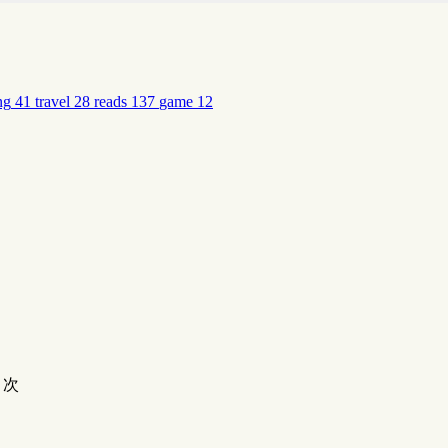
ng
41
travel
28
reads
137
game
12
次