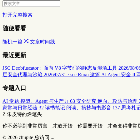
打开完整搜索
随便看看
随机一篇
文章时间线
最近更新
JSC Deobfuscator：面向 V8 字节码的静态反混淆工具
2026/08/06
层安全代理与沙箱
2026/07/31 · sec
Ruxu 这篇 AI Agent 
专题入口
AI 专题
模型、Agent 与生产力
63
安全研究
逆向、攻防与治理
家常与日常经验
32
读书笔记
阅读、摘抄与书影音
137
思考札
Z
朱皮特的烂笔头
你不必等到非常厉害，才敢开始；你需要开始，才会变得非常
© 2026
zhupite
总访问
...