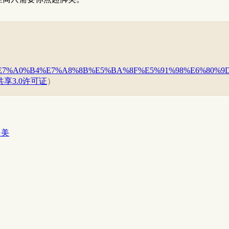
%AA%81%E7%A0%B4%E7%A8%8B%E5%BA%8F%E5%91%98%E6%80%9
享3.0许可证
）
是美