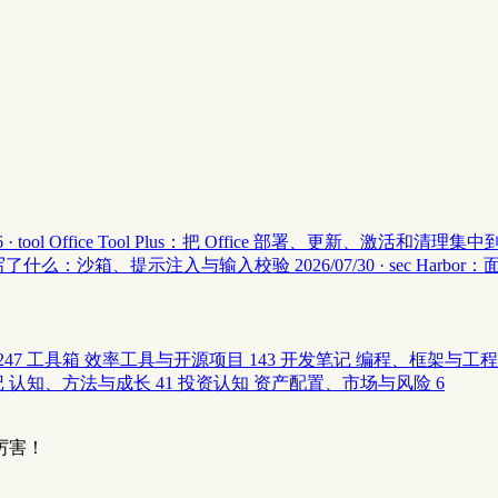
 · tool
Office Tool Plus：把 Office 部署、更新、激活和清理
安全 II 写了什么：沙箱、提示注入与输入校验
2026/07/30 · sec
Harbor
247
工具箱
效率工具与开源项目
143
开发笔记
编程、框架与工程
记
认知、方法与成长
41
投资认知
资产配置、市场与风险
6
厉害！