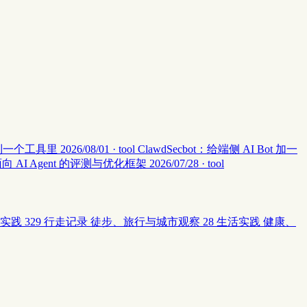
集中到一个工具里
2026/08/01 · tool
ClawdSecbot：给端侧 AI Bot 加一
：面向 AI Agent 的评测与优化框架
2026/07/28 · tool
实践
329
行走记录
徒步、旅行与城市观察
28
生活实践
健康、