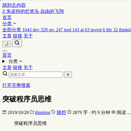
跳到主内容
Z
朱皮特的烂笔头
自由的飞翔
首页
分类
全部分类
1043
dev
329
sec
247
tool
143
ai
63
invest
6
life
32
thinki
文章
链接
关于
🌙
首页
分类
文章
链接
关于
✕
打开完整搜索
突破程序员思维
2019/10/28
thinking
随想
2879 字 · 约 9 分钟
阅读
...
突破程序员思维