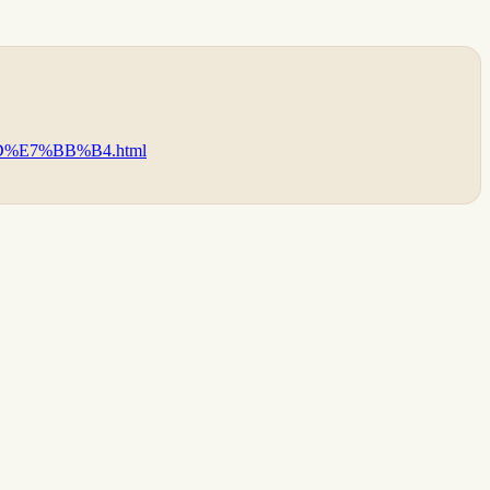
D%E7%BB%B4.html