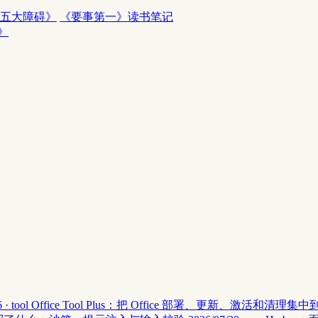
五大障碍》
《要事第一》读书笔记
》
 · tool
Office Tool Plus：把 Office 部署、更新、激活和清理