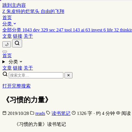
跳到主内容
Z
朱皮特的烂笔头
自由的飞翔
首页
分类
全部分类
1043
dev
329
sec
247
tool
143
ai
63
invest
6
life
32
thinki
文章
链接
关于
🌙
首页
分类
文章
链接
关于
✕
打开完整搜索
《习惯的力量》
2019/10/28
reads
读书笔记
1326 字 · 约 4 分钟
阅读
《习惯的力量》读书笔记