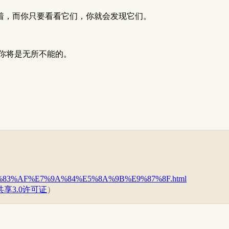
着，而你只要看看它们，你就会发现它们。
你将是无所不能的。
A0%E6%83%AF%E7%9A%84%E5%8A%9B%E9%87%8F.html
享3.0许可证
）