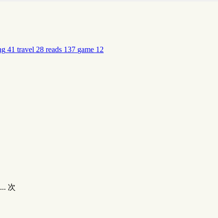
ng
41
travel
28
reads
137
game
12
...
次