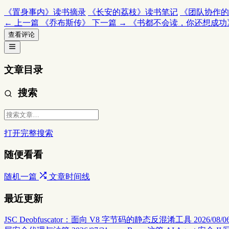
《置身事内》读书摘录
《长安的荔枝》读书笔记
《团队协作的
← 上一篇
《乔布斯传》
下一篇 →
《书都不会读，你还想成功
查看评论
文章目录
搜索
打开完整搜索
随便看看
随机一篇
文章时间线
最近更新
JSC Deobfuscator：面向 V8 字节码的静态反混淆工具
2026/08/06