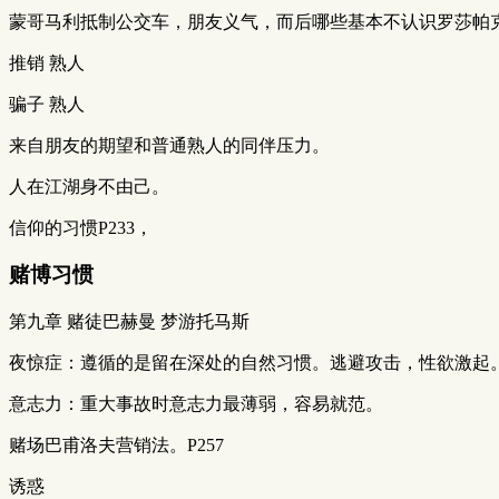
蒙哥马利抵制公交车，朋友义气，而后哪些基本不认识罗莎帕
推销 熟人
骗子 熟人
来自朋友的期望和普通熟人的同伴压力。
人在江湖身不由己。
信仰的习惯P233，
赌博习惯
第九章 赌徒巴赫曼 梦游托马斯
夜惊症：遵循的是留在深处的自然习惯。逃避攻击，性欲激起
意志力：重大事故时意志力最薄弱，容易就范。
赌场巴甫洛夫营销法。P257
诱惑