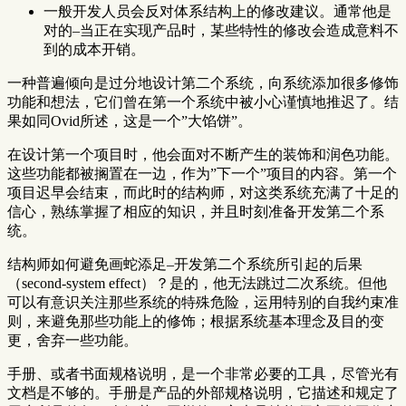
一般开发人员会反对体系结构上的修改建议。通常他是
对的–当正在实现产品时，某些特性的修改会造成意料不
到的成本开销。
一种普遍倾向是过分地设计第二个系统，向系统添加很多修饰
功能和想法，它们曾在第一个系统中被小心谨慎地推迟了。结
果如同Ovid所述，这是一个”大馅饼”。
在设计第一个项目时，他会面对不断产生的装饰和润色功能。
这些功能都被搁置在一边，作为”下一个”项目的内容。第一个
项目迟早会结束，而此时的结构师，对这类系统充满了十足的
信心，熟练掌握了相应的知识，并且时刻准备开发第二个系
统。
结构师如何避免画蛇添足–开发第二个系统所引起的后果
（second-system effect）？是的，他无法跳过二次系统。但他
可以有意识关注那些系统的特殊危险，运用特别的自我约束准
则，来避免那些功能上的修饰；根据系统基本理念及目的变
更，舍弃一些功能。
手册、或者书面规格说明，是一个非常必要的工具，尽管光有
文档是不够的。手册是产品的外部规格说明，它描述和规定了