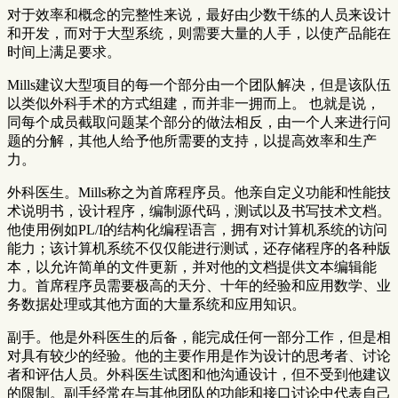
对于效率和概念的完整性来说，最好由少数干练的人员来设计
和开发，而对于大型系统，则需要大量的人手，以使产品能在
时间上满足要求。
Mills建议大型项目的每一个部分由一个团队解决，但是该队伍
以类似外科手术的方式组建，而并非一拥而上。 也就是说，
同每个成员截取问题某个部分的做法相反，由一个人来进行问
题的分解，其他人给予他所需要的支持，以提高效率和生产
力。
外科医生。Mills称之为首席程序员。他亲自定义功能和性能技
术说明书，设计程序，编制源代码，测试以及书写技术文档。
他使用例如PL/I的结构化编程语言，拥有对计算机系统的访问
能力；该计算机系统不仅仅能进行测试，还存储程序的各种版
本，以允许简单的文件更新，并对他的文档提供文本编辑能
力。首席程序员需要极高的天分、十年的经验和应用数学、业
务数据处理或其他方面的大量系统和应用知识。
副手。他是外科医生的后备，能完成任何一部分工作，但是相
对具有较少的经验。他的主要作用是作为设计的思考者、讨论
者和评估人员。外科医生试图和他沟通设计，但不受到他建议
的限制。副手经常在与其他团队的功能和接口讨论中代表自己