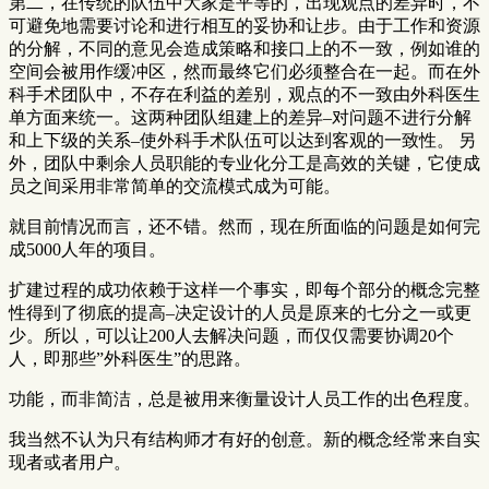
第二，在传统的队伍中大家是平等的，出现观点的差异时，不
可避免地需要讨论和进行相互的妥协和让步。由于工作和资源
的分解，不同的意见会造成策略和接口上的不一致，例如谁的
空间会被用作缓冲区，然而最终它们必须整合在一起。而在外
科手术团队中，不存在利益的差别，观点的不一致由外科医生
单方面来统一。这两种团队组建上的差异–对问题不进行分解
和上下级的关系–使外科手术队伍可以达到客观的一致性。 另
外，团队中剩余人员职能的专业化分工是高效的关键，它使成
员之间采用非常简单的交流模式成为可能。
就目前情况而言，还不错。然而，现在所面临的问题是如何完
成5000人年的项目。
扩建过程的成功依赖于这样一个事实，即每个部分的概念完整
性得到了彻底的提高–决定设计的人员是原来的七分之一或更
少。所以，可以让200人去解决问题，而仅仅需要协调20个
人，即那些”外科医生”的思路。
功能，而非简洁，总是被用来衡量设计人员工作的出色程度。
我当然不认为只有结构师才有好的创意。新的概念经常来自实
现者或者用户。