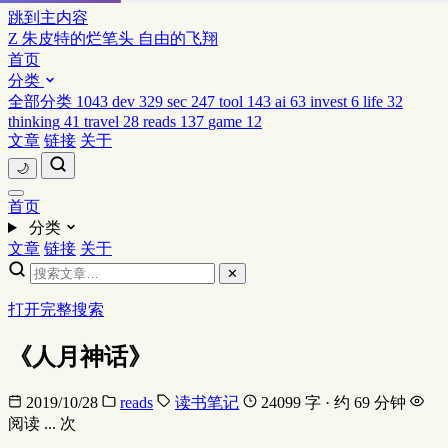
跳到主内容
Z
朱皮特的烂笔头
自由的飞翔
首页
分类
全部分类
1043
dev
329
sec
247
tool
143
ai
63
invest
6
life
32
thinking
41
travel
28
reads
137
game
12
文章
链接
关于
🌙
首页
分类
文章
链接
关于
✕
打开完整搜索
《人月神话》
2019/10/28
reads
读书笔记
24099 字 · 约 69 分钟
阅读
...
次