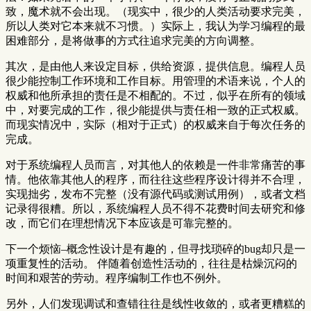
致，魔术就不会出现。（现实中，很少的人类活动要求完美，
所以人类对它本来就不习惯。）实际上，我认为学习编程的最
困难部分，是将做事的方式往追求完美的方向调整。
其次，是由他人来设定目标，供给资源，提供信息。编程人员
很少能控制工作环境和工作目标。用管理的术语来说，个人的
权威和他所承担的责任是不相配的。不过，似乎在所有的领域
中，对要完成的工作，很少能提供与责任相一致的正式权威。
而现实情况中，实际（相对于正式）的权威来自于每次任务的
完成。
对于系统编程人员而言，对其他人的依赖是一件非常痛苦的事
情。他依靠其他人的程序，而往往这些程序设计得并不合理，
实现拙劣，发布不完整（没有源代码或测试用例），或者文档
记录得很糟。所以，系统编程人员不得不花费时间去研究和修
改，而它们在理想情况下本应该是可靠完整的。
下一个烦恼–概念性设计是有趣的，但寻找琐碎的bug却只是一
项重复性的活动。 伴随着创造性活动的，往往是枯燥沉闷的
时间和艰苦的劳动。程序编制工作也不例外。
另外，人们发现调试和查错往往是线性收敛的，或者更糟糕的