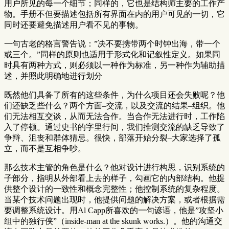
用户所见的每一个细节；同样的，它也是结构师主要的工作产
物。手册不但要描述包括所有界面在内的用户可见的一切，它
同时还要避免描述用户看不见的事物。
一句古老的格言警告说：”决不要携带两个时钟出海，带一个
或三个。”同样的原则也适用于形式化和记叙性定义。如果同
时具有两种方式，则必须以一种作为标准，另一种作为辅助描
述，并照此明确地进行划分
既然他们具备了所有的这些条件，为什么项目还会失败呢？他
们还缺乏些什么？两个方面–交流，以及交流的结果–组织。他
们无法相互交谈，从而无法合作。当合作无法进行时，工作陷
入了停顿。通过史书的字里行间，我们推测交流的缺乏导致了
争辩、沮丧和群体猜忌。很快，部落开始分裂–大家选择了孤
立，而不是互相争吵。
那么技术主管的角色是什么？他对设计进行构思，识别系统的
子部分，指明从外部看上去的样子，勾画它的内部结构。他提
供整个设计的一致性和概念完整性；他控制系统的复杂程度。
当某个技术问题出现时，他提供问题的解决方案，或者根据需
要调整系统设计。用Al Capp所喜欢的一句谚语，他是”攻坚小
组中的独行侠”（inside-man at the skunk works.）。他的沟通交