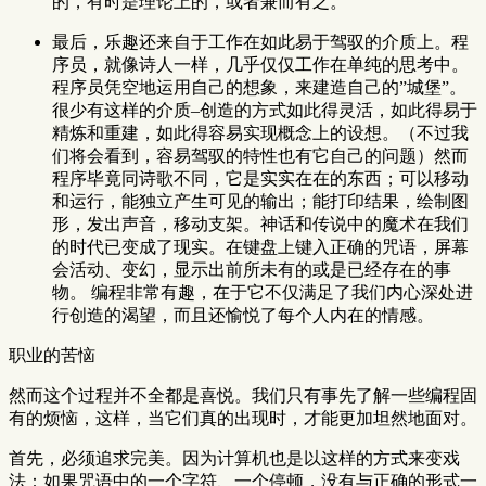
的，有时是理论上的，或者兼而有之。
最后，乐趣还来自于工作在如此易于驾驭的介质上。程
序员，就像诗人一样，几乎仅仅工作在单纯的思考中。
程序员凭空地运用自己的想象，来建造自己的”城堡”。
很少有这样的介质–创造的方式如此得灵活，如此得易于
精炼和重建，如此得容易实现概念上的设想。（不过我
们将会看到，容易驾驭的特性也有它自己的问题）然而
程序毕竟同诗歌不同，它是实实在在的东西；可以移动
和运行，能独立产生可见的输出；能打印结果，绘制图
形，发出声音，移动支架。神话和传说中的魔术在我们
的时代已变成了现实。在键盘上键入正确的咒语，屏幕
会活动、变幻，显示出前所未有的或是已经存在的事
物。 编程非常有趣，在于它不仅满足了我们内心深处进
行创造的渴望，而且还愉悦了每个人内在的情感。
职业的苦恼
然而这个过程并不全都是喜悦。我们只有事先了解一些编程固
有的烦恼，这样，当它们真的出现时，才能更加坦然地面对。
首先，必须追求完美。因为计算机也是以这样的方式来变戏
法：如果咒语中的一个字符、一个停顿，没有与正确的形式一