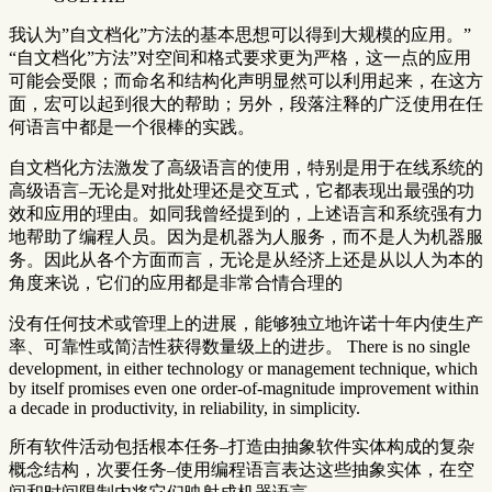
我认为”自文档化”方法的基本思想可以得到大规模的应用。”
“自文档化”方法”对空间和格式要求更为严格，这一点的应用
可能会受限；而命名和结构化声明显然可以利用起来，在这方
面，宏可以起到很大的帮助；另外，段落注释的广泛使用在任
何语言中都是一个很棒的实践。
自文档化方法激发了高级语言的使用，特别是用于在线系统的
高级语言–无论是对批处理还是交互式，它都表现出最强的功
效和应用的理由。如同我曾经提到的，上述语言和系统强有力
地帮助了编程人员。因为是机器为人服务，而不是人为机器服
务。因此从各个方面而言，无论是从经济上还是从以人为本的
角度来说，它们的应用都是非常合情合理的
没有任何技术或管理上的进展，能够独立地许诺十年内使生产
率、可靠性或简洁性获得数量级上的进步。 There is no single
development, in either technology or management technique, which
by itself promises even one order-of-magnitude improvement within
a decade in productivity, in reliability, in simplicity.
所有软件活动包括根本任务–打造由抽象软件实体构成的复杂
概念结构，次要任务–使用编程语言表达这些抽象实体，在空