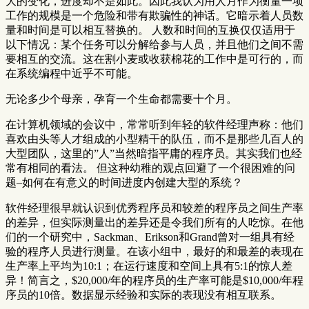
大的变化，进度却不是如此。因此我认为用人月作为衡量一项
工作的规模是一个危险和带有欺骗性的神话。它暗示着人员数
量和时间是可以相互替换的。 人数和时间的互换仅仅适用于
以下情况：某个任务可以分解给参与人员，并且他们之间不需
要相互的交流。这在割小麦或收获棉花的工作中是可行的，而
在系统编程中近乎不可能。
无论多少个母亲，孕育一个生命都需要十个月。
在计算机领域的会议中，常常听到年轻的软件经理声称：他们
喜欢由头等人才组成的小型精干的队伍，而不是那些几百人的
大型团队，这里的”人”当然暗指平庸的程序员。其实我们也经
常有相同的看法。 但这种幼稚的观点回避了一个很困难的问
题–如何在有意义的时间进度内创建大型的系统？
软件经理很早就认识到优秀程序员和较差的程序员之间生产率
的差异，但实际测量出的差异还是令我们所有的人吃惊。在他
们的一个研究中，Sackman、Erikson和Grand曾对一组具有经
验的程序人员进行测量。在该小组中，最好的和最差的表现在
生产率上平均为10:1；在运行速度和空间上具有5:1的惊人差
异！简言之，$20,000/年的程序员的生产率可能是$10,000/年程
序员的10倍。数据显示经验和实际的表现没有相互联系。