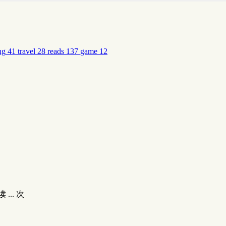
ng
41
travel
28
reads
137
game
12
读
...
次