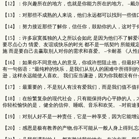
【12】：你兴趣所在的地方，也就是你能力所在的地方。 –戴尔
【13】：对那些不成熟的人来说，他们永远都可以找到一些借口
【14】：努力接近那些了解你，信任你，鼓励你的人，这对于你
【15】：许多寂寞孤独的人之所以会如此 是因为他们不了解爱
要尽点心力 情爱、友谊或快乐的时光 都不是一纸契约 所能规
施 而是要自己去赢取别人对你的需求和喜爱。 –卡耐基 《人
【16】：如果你不同意他人的意见，你或许想阻止他，但最好
有一句俗语：“最纯粹的快乐，是我们从别人的困难中所得到
逊，这样永远能使人喜欢。 我们应当谦逊，因为你我都没有什么
【17】：最重要的，不是别人有没有爱我们，而是我们值不值得
【18】：在纷繁复杂的现代社会，只有能保持内心平静的人，
你轻松愉快的是， 健全的信仰、睡眠、音乐和欢笑。 –对前途要
【19】：对别人好不是一种责任，它是一种享受，因为它能增
【20】：感恩是极有教养的产物,你不可能从一般人身上得到,忘