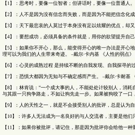
【1】：思考时，要像一位智者；但讲话时，要像一位普通人。 
【2】：人不是因为没有信念而失败，而是因为不能把信念化成行
【3】：天下最悲哀的人莫过于本身没有足以炫耀的优点，却又
【4】：要想成功，必须具备的条件就是，用你的欲望提升自己
【5】：如果你不开心，那么，能变得开心的唯一办法是开心
理可以为我们的人生带来奇迹。 –戴尔·卡内基 《人性的弱点》
【6】：心灵的成熟过程 是持续不断的自我发现、自我探寻的过
【7】：恐惧大都因为无知与不确定感而产生。 –戴尔·卡耐基 
【8】：林肯说：”一个成大事的人，不能处处计较别人，消
与其跟一只狗争路走，不如让狗先走一步。如果被狗咬了一口，
【9】：人的天性之一，就是不会接受别人的批评，总是认为自
【10】：许多人无法成为一名良好的与人交流者，主要是他们
【11】：如果你被批评，请记住，那是因为批评你会给他一种