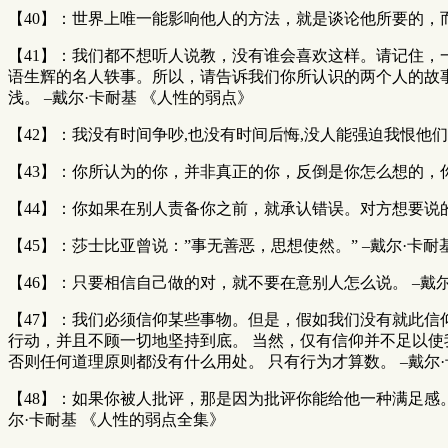
【40】：世界上唯一能影响他人的方法，就是谈论他所要的，而
【41】：我们都不想听人说教，没有谁会喜欢这样。请记住
语生辉的名人轶事。所以，请告诉我们你所认识的两个人的故
浅。 –戴尔·卡耐基 《人性的弱点》
【42】：我没有时间争吵,也没有时间后悔,没人能强迫我恨他们
【43】：你所认为的你，并非真正的你，反倒是你怎么想的，你
【44】：你如果在别人责备你之前，就承认错误。对方想要说的
【45】：莎士比亚曾说：”事无善恶，思想使然。” –戴尔·卡耐
【46】：只要相信自己做的对，就不要在意别人怎么说。 –戴尔
【47】：我们必须信仰某些事物。但是，假如我们没有就此信
行动，并且不顾一切地坚持到底。 当然，仅有信仰并不足以
否则任何道理原则都没有什么用处。 只有行为才算数。 –戴尔
【48】：如果你被人批评，那是因为批评你能给他一种满足感
尔·卡耐基 《人性的弱点全集》