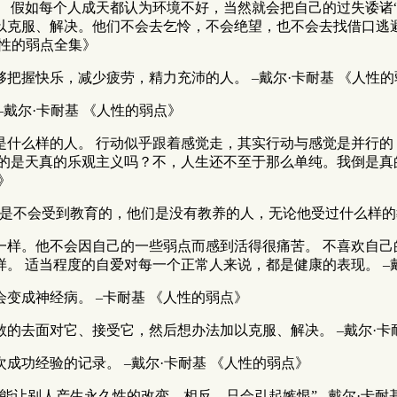
。 假如每个人成天都认为环境不好，当然就会把自己的过失诿诸
以克服、解决。他们不会去乞怜，不会绝望，也不会去找借口逃避
人性的弱点全集》
把握快乐，减少疲劳，精力充沛的人。 –戴尔·卡耐基 《人性的
戴尔·卡耐基 《人性的弱点》
是什么样的人。 行动似乎跟着感觉走，其实行动与感觉是并行的
扬的是天真的乐观主义吗？不，人生还不至于那么单纯。我倒是真
》
是不会受到教育的，他们是没有教养的人，无论他受过什么样的教育
一样。他不会因自己的一些弱点而感到活得很痛苦。 不喜欢自己
。 适当程度的自爱对每一个正常人来说，都是健康的表现。 –戴
变成神经病。 –卡耐基 《人性的弱点》
的去面对它、接受它，然后想办法加以克服、解决。 –戴尔·卡
成功经验的记录。 –戴尔·卡耐基 《人性的弱点》
能让别人产生永久性的改变，相反，只会引起嫉恨” –戴尔·卡耐