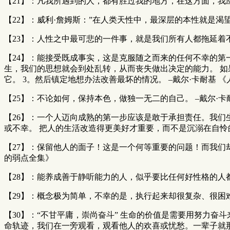
【21】：凡我所遇到的人，都有胜过我的地方，在这方面，我应
【22】：威利·詹姆斯：”在人类天性中，最深层的本性就是渴望
【23】：人性之中最可悲的一件事，就是我们所有人都拖延着
【24】：能接受既成事实，这是克服随之而来的任何不幸的第
生，我们的思想就会到处乱转，从而丧失做出决定的能力。 如
它。 3。然后镇定地想办法改善最坏的情况。 –戴尔·卡耐基 
【25】：不论如何，保持本色，做独一无二的自己。 –戴尔·卡
【26】：一个人迈向成熟的第一步应该是敢于承担责任。我们
或不幸。 把人的生活改造得更美好才重要，而不是沉溺在自怜的
【27】：保留他人的面子！这是一个何等重要的问题！而我们
的弱点全集》
【28】：能养成善于静听能力的人，似乎要比任何好性格的人都
【29】：概念极为简单，不幸的是，执行起来却很复杂、很困难
【30】：“不甘平庸，崇尚奋斗” 生命的价值是需要用努力
命轨迹，我们在一旁观看，观看他人的欢喜或忧愁。一辈子就