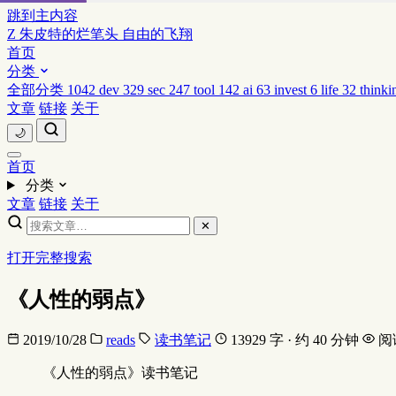
跳到主内容
Z
朱皮特的烂笔头
自由的飞翔
首页
分类
全部分类
1042
dev
329
sec
247
tool
142
ai
63
invest
6
life
32
thinki
文章
链接
关于
🌙
首页
分类
文章
链接
关于
✕
打开完整搜索
《人性的弱点》
2019/10/28
reads
读书笔记
13929 字 · 约 40 分钟
阅
《人性的弱点》读书笔记