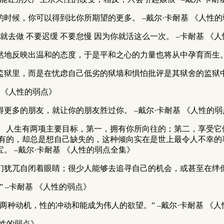
时候，你可以得到比你所期望的更多。 –戴尔·卡耐基 《人性的
就去做 不要迟缓 不要怠慢 因为你就活这么一次。 –卡耐基 《
然地反映出温和的态度，于是平和之心的力量也将从中孕育而生。 
监狱里，而是在忧虑自己低劣的狱墙和惧怕批评是其狱舍的监狱中。
 《人性的弱点》
更多的朋友，就让你的朋友胜过你。 –戴尔·卡耐基 《人性的弱
。 人生有两项主要目标，第一，拥有你所向往的；第二，享受它
有的，却总是想自己缺失的，这种倾向实在是世上最令人不幸的
 –戴尔·卡耐基 《人性的弱点全集》
们犹兀自闭着眼睛；很少人能够去追寻自己的机会，或甚至在绊倒时
 –卡耐基 《人性的弱点》
两种动机，性的冲动和能成为伟人的欲望。” –戴尔·卡耐基 《
人性的弱点》