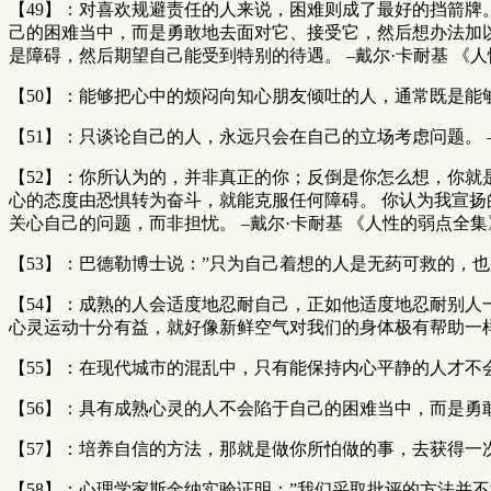
【49】：对喜欢规避责任的人来说，困难则成了最好的挡箭牌
己的困难当中，而是勇敢地去面对它、接受它，然后想办法加
是障碍，然后期望自己能受到特别的待遇。 –戴尔·卡耐基 《
【50】：能够把心中的烦闷向知心朋友倾吐的人，通常既是能够
【51】：只谈论自己的人，永远只会在自己的立场考虑问题。 –
【52】：你所认为的，并非真正的你；反倒是你怎么想，你就
心的态度由恐惧转为奋斗，就能克服任何障碍。 你认为我宣
关心自己的问题，而非担忧。 –戴尔·卡耐基 《人性的弱点全集
【53】：巴德勒博士说：”只为自己着想的人是无药可救的，也
【54】：成熟的人会适度地忍耐自己，正如他适度地忍耐别人
心灵运动十分有益，就好像新鲜空气对我们的身体极有帮助一样
【55】：在现代城市的混乱中，只有能保持内心平静的人才不会
【56】：具有成熟心灵的人不会陷于自己的困难当中，而是勇敢
【57】：培养自信的方法，那就是做你所怕做的事，去获得一次
【58】：心理学家斯金纳实验证明：”我们采取批评的方法并不