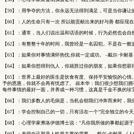
【59】：用争夺的方法，你永远无法得到满足，可是当你谦让的
【60】：人的生命只有一次 所以能贡献出来的好与善 都应现在
【61】：通常，当人们说出温和话语的时候，行为必然也会自
【62】：有整整十年的时间，我曾经是一名囚犯。不是在一般
【63】：如果你对事情满怀热忱,你就一定成功。 –戴尔·卡耐基
【64】：如果你想得到仇人，你就胜过你的朋友，如果你想获得
【65】：世界上最好的医生是饮食有度、保持平安愉悦的心情
予的恩惠，你就不会再有忧虑了。 叔本华：我们很少想我们拥
每件事情的最好一面，并养成一种习惯，这真是千金不换的珍宝。
【66】：我们多数人的毛病是，当机会朝我们冲奔而来时，我
【67】：学会控制自己的一切，只有活在一个”完全独立的今天”
【68】：心理学家弗洛伊德博士说：”凡你我所做的事都起源于
【69】：表现自己那是人性最主要的需要。 –戴尔·卡耐基 《