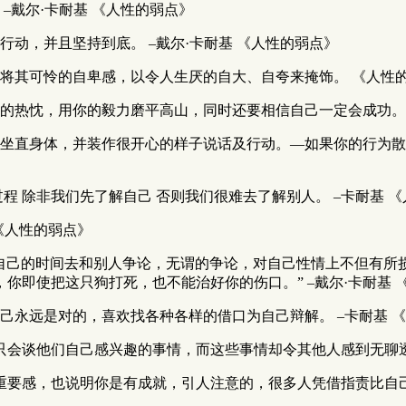
–戴尔·卡耐基 《人性的弱点》
动，并且坚持到底。 –戴尔·卡耐基 《人性的弱点》
将其可怜的自卑感，以令人生厌的自大、自夸来掩饰。 《人性
的热忱，用你的毅力磨平高山，同时还要相信自己一定会成功。 –
地坐直身体，并装作很开心的样子说话及行动。—如果你的行为
程 除非我们先了解自己 否则我们很难去了解别人。 –卡耐基 
《人性的弱点》
耗自己的时间去和别人争论，无谓的争论，对自己性情上不但有所
你即使把这只狗打死，也不能治好你的伤口。” –戴尔·卡耐基 
己永远是对的，喜欢找各种各样的借口为自己辩解。 –卡耐基 
只会谈他们自己感兴趣的事情，而这些事情却令其他人感到无聊透顶
重要感，也说明你是有成就，引人注意的，很多人凭借指责比自己更