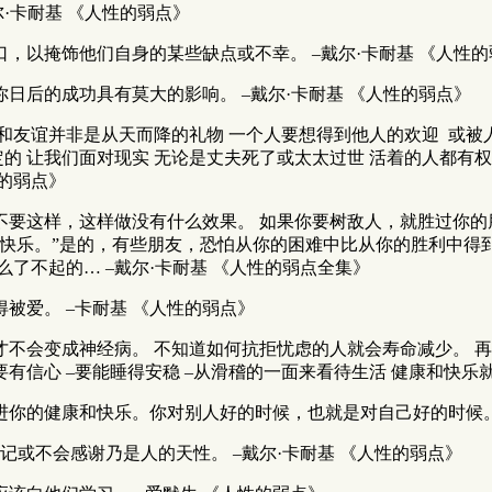
·卡耐基 《人性的弱点》
，以掩饰他们自身的某些缺点或不幸。 –戴尔·卡耐基 《人性的
日后的成功具有莫大的影响。 –戴尔·卡耐基 《人性的弱点》
和友谊并非是从天而降的礼物 一个人要想得到他人的欢迎 或被
定的 让我们面对现实 无论是丈夫死了或太太过世 活着的人都有
性的弱点》
不要这样，这样做没有什么效果。 如果你要树敌人，就胜过你的
的快乐。”是的，有些朋友，恐怕从你的困难中比从你的胜利中得
了不起的… –戴尔·卡耐基 《人性的弱点全集》
被爱。 –卡耐基 《人性的弱点》
才不会变成神经病。 不知道如何抗拒忧虑的人就会寿命减少。 
有信心 –要能睡得安稳 –从滑稽的一面来看待生活 健康和快乐就
进你的健康和快乐。你对别人好的时候，也就是对自己好的时候。 
记或不会感谢乃是人的天性。 –戴尔·卡耐基 《人性的弱点》