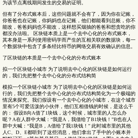
为该节点离线期间发生的交易的证明。
但有了分布式账本后，这些问题就不会有了，因为你在记账，
你爸爸也在记账，你妈妈也在记账，他们都能看到总账，你不
能改，爸爸妈妈也不能改，这样想买烟抽的爸爸和想贪吃的你
都没办法啦。 区块链本质上是一个去中心化的分布式账本，
其本身是一系列使用密码学而产生的互相关联的数据块，每一
个数据块中包含了多条经比特币的网络交易有效确认的信息。
了区块链的本质是一个去中心化的分布式账本
拟一个区块链小城市 为了说明去中心化的区块链是如何运行
的，我们先把整个去中心化的分布式结构简
模拟一个区块链小城市 为了说明去中心化的区块链是如何运
行的，我们先把整个去中心化的分布式结构简化为一个极端的
情况来探究。我们假设有一个去中心化的小城市，在这个城市
里有5个可爱活泼的小伙伴，他们互相借钱的时候，是这么干
的： 假设B向A借了1块钱，这个时候，城市里的人怎么办
呢？A在人群中大喊：“我是A，我借给了B1块钱！”B也在人
群中大喊：“我是B，A借给了我1块钱！” 此时城市里的其他
人C、D、E都听到了这些消息，他们拿出了手中的小账本并