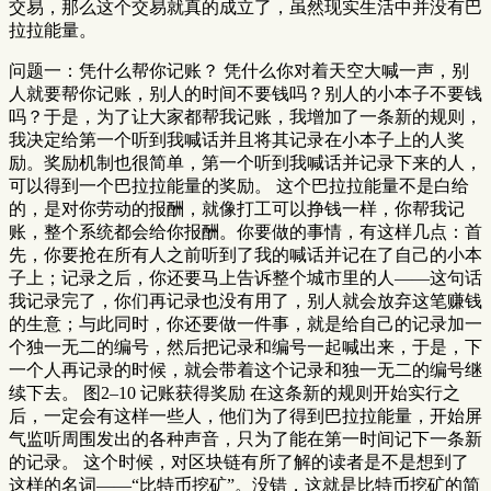
交易，那么这个交易就真的成立了，虽然现实生活中并没有巴
拉拉能量。
问题一：凭什么帮你记账？ 凭什么你对着天空大喊一声，别
人就要帮你记账，别人的时间不要钱吗？别人的小本子不要钱
吗？于是，为了让大家都帮我记账，我增加了一条新的规则，
我决定给第一个听到我喊话并且将其记录在小本子上的人奖
励。奖励机制也很简单，第一个听到我喊话并记录下来的人，
可以得到一个巴拉拉能量的奖励。 这个巴拉拉能量不是白给
的，是对你劳动的报酬，就像打工可以挣钱一样，你帮我记
账，整个系统都会给你报酬。你要做的事情，有这样几点：首
先，你要抢在所有人之前听到了我的喊话并记在了自己的小本
子上；记录之后，你还要马上告诉整个城市里的人——这句话
我记录完了，你们再记录也没有用了，别人就会放弃这笔赚钱
的生意；与此同时，你还要做一件事，就是给自己的记录加一
个独一无二的编号，然后把记录和编号一起喊出来，于是，下
一个人再记录的时候，就会带着这个记录和独一无二的编号继
续下去。 图2–10 记账获得奖励 在这条新的规则开始实行之
后，一定会有这样一些人，他们为了得到巴拉拉能量，开始屏
气监听周围发出的各种声音，只为了能在第一时间记下一条新
的记录。 这个时候，对区块链有所了解的读者是不是想到了
这样的名词——“比特币挖矿”。没错，这就是比特币挖矿的简