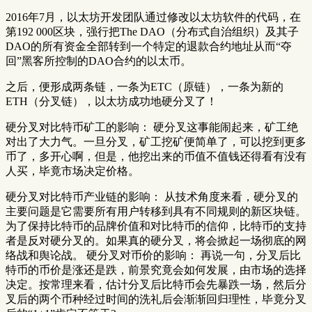
2016年7月，以太坊开发团队通过修改以太坊软件的代码，在
第192 000区块，强行把The DAO（分布式自治组织）及其子
DAO的所有资金全部转到一个特定的退款合约地址从而“夺
回”黑客所控制的DAO合约的以太币。
之后，便形成两条链，一条为ETC（原链），一条为新的
ETH（分叉链），以太坊成功地硬分叉了！
硬分叉对比特币矿工的影响： 硬分叉这事能闹起来，矿工绝
对出了大力气。一旦分叉，矿工挖矿便简单了，可以挖到更多
币了，多开心啊，但是，他挖出来的币值不值钱还得看有没有
人买，毕竟市场决定价格。
硬分叉对比特币产业链的影响： 从技术角度来看，硬分叉的
主要问题是它需要所有用户转移到具有不同规则的新区块链。
为了保持比特币的品牌价值和对比特币的信仰，比特币的支持
者是反对硬分叉的。如果真的硬分叉，将会掀起一场彻底的网
络战和舆论战。 硬分叉对币价的影响： 再说一句，分叉后比
特币的币价是涨还是跌，前景究竟会如何发展，由市场的选择
决定。按常理来看，估计分叉后比特币会先暴跌一场，然后分
叉后的两个币种经过时间的洗礼后会渐渐回归理性，毕竟分叉