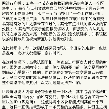
网进行广播； 2. 每一个节点都将收到的交易信息纳入一个区
块中； 3. 每个节点都尝试在自己的区块中找到一个具有足够
难度的工作量证明； 4. 当一个节点找到了一个工作量证明，
它就向全网进行广播； 5. 当且仅当包含在该区块中的所有交
易都是有效的且之前未存在过的，其他节点才认同该区块的有
效性； 6. 其他节点表示他们接受该区块，而接受的方法则是
跟随在该区块的末尾，制造新的区块以延长该链条，并将该区
块的随机散列值视为新区块的随机散列值。
在比特币中，每一次确认都需要“解决一个复杂的难题”，也就
是说每一次确认都需要一定的时间。
在这种情况下，当我试图于把一笔资金进行两次支付交易的时
候，因为确认时间较长，后一笔交易想要与前一笔交易同时得
到确认几乎是不可能的，而这笔资金在第一次交易确认有效
后，第二次交易时就无法得到确认。区块链的全网记账需要在
整个网络中达成共识，双花问题是无法产生的。
区块链系统大约每10分钟会创建一个区块，其中包含了这段时
间里全网范围内发生的所有交易。每个区块中也包含了前一个
区块的ID（识别码），这使得每个区块都能找到其前一个节
点，这样一直倒推就形成了一条完整的交易链条。从诞生之初