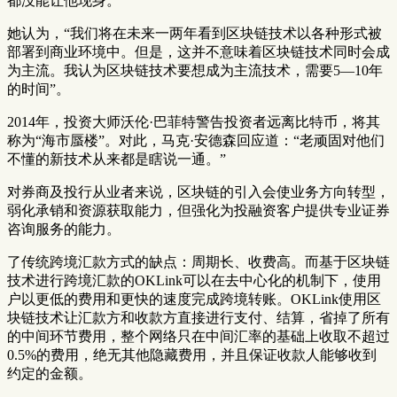
都没能让他现身。
她认为，“我们将在未来一两年看到区块链技术以各种形式被
部署到商业环境中。但是，这并不意味着区块链技术同时会成
为主流。我认为区块链技术要想成为主流技术，需要5—10年
的时间”。
2014年，投资大师沃伦·巴菲特警告投资者远离比特币，将其
称为“海市蜃楼”。对此，马克·安德森回应道：“老顽固对他们
不懂的新技术从来都是瞎说一通。”
对券商及投行从业者来说，区块链的引入会使业务方向转型，
弱化承销和资源获取能力，但强化为投融资客户提供专业证券
咨询服务的能力。
了传统跨境汇款方式的缺点：周期长、收费高。而基于区块链
技术进行跨境汇款的OKLink可以在去中心化的机制下，使用
户以更低的费用和更快的速度完成跨境转账。OKLink使用区
块链技术让汇款方和收款方直接进行支付、结算，省掉了所有
的中间环节费用，整个网络只在中间汇率的基础上收取不超过
0.5%的费用，绝无其他隐藏费用，并且保证收款人能够收到
约定的金额。