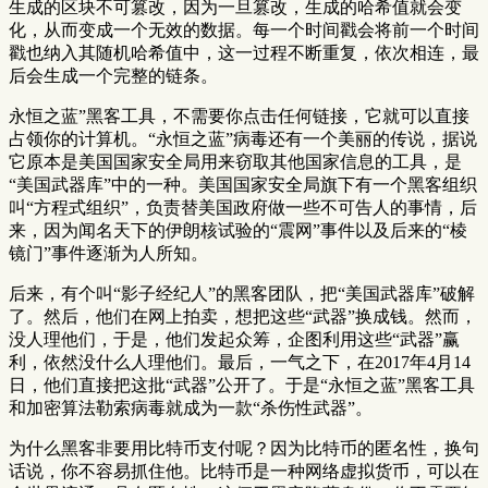
生成的区块不可篡改，因为一旦篡改，生成的哈希值就会变
化，从而变成一个无效的数据。每一个时间戳会将前一个时间
戳也纳入其随机哈希值中，这一过程不断重复，依次相连，最
后会生成一个完整的链条。
永恒之蓝”黑客工具，不需要你点击任何链接，它就可以直接
占领你的计算机。“永恒之蓝”病毒还有一个美丽的传说，据说
它原本是美国国家安全局用来窃取其他国家信息的工具，是
“美国武器库”中的一种。美国国家安全局旗下有一个黑客组织
叫“方程式组织”，负责替美国政府做一些不可告人的事情，后
来，因为闻名天下的伊朗核试验的“震网”事件以及后来的“棱
镜门”事件逐渐为人所知。
后来，有个叫“影子经纪人”的黑客团队，把“美国武器库”破解
了。然后，他们在网上拍卖，想把这些“武器”换成钱。然而，
没人理他们，于是，他们发起众筹，企图利用这些“武器”赢
利，依然没什么人理他们。最后，一气之下，在2017年4月14
日，他们直接把这批“武器”公开了。于是“永恒之蓝”黑客工具
和加密算法勒索病毒就成为一款“杀伤性武器”。
为什么黑客非要用比特币支付呢？因为比特币的匿名性，换句
话说，你不容易抓住他。比特币是一种网络虚拟货币，可以在