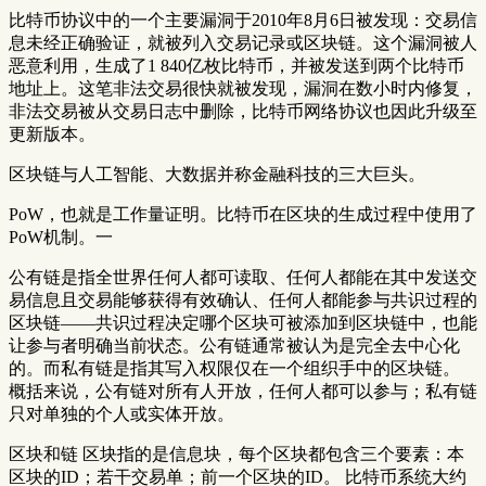
比特币协议中的一个主要漏洞于2010年8月6日被发现：交易信
息未经正确验证，就被列入交易记录或区块链。这个漏洞被人
恶意利用，生成了1 840亿枚比特币，并被发送到两个比特币
地址上。这笔非法交易很快就被发现，漏洞在数小时内修复，
非法交易被从交易日志中删除，比特币网络协议也因此升级至
更新版本。
区块链与人工智能、大数据并称金融科技的三大巨头。
PoW，也就是工作量证明。比特币在区块的生成过程中使用了
PoW机制。一
公有链是指全世界任何人都可读取、任何人都能在其中发送交
易信息且交易能够获得有效确认、任何人都能参与共识过程的
区块链——共识过程决定哪个区块可被添加到区块链中，也能
让参与者明确当前状态。公有链通常被认为是完全去中心化
的。而私有链是指其写入权限仅在一个组织手中的区块链。
概括来说，公有链对所有人开放，任何人都可以参与；私有链
只对单独的个人或实体开放。
区块和链 区块指的是信息块，每个区块都包含三个要素：本
区块的ID；若干交易单；前一个区块的ID。 比特币系统大约