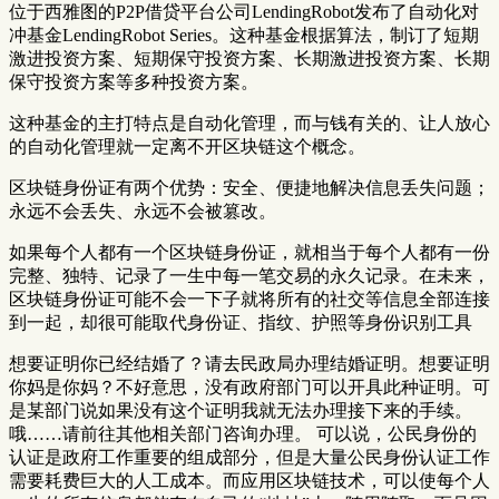
位于西雅图的P2P借贷平台公司LendingRobot发布了自动化对
冲基金LendingRobot Series。这种基金根据算法，制订了短期
激进投资方案、短期保守投资方案、长期激进投资方案、长期
保守投资方案等多种投资方案。
这种基金的主打特点是自动化管理，而与钱有关的、让人放心
的自动化管理就一定离不开区块链这个概念。
区块链身份证有两个优势：安全、便捷地解决信息丢失问题；
永远不会丢失、永远不会被篡改。
如果每个人都有一个区块链身份证，就相当于每个人都有一份
完整、独特、记录了一生中每一笔交易的永久记录。在未来，
区块链身份证可能不会一下子就将所有的社交等信息全部连接
到一起，却很可能取代身份证、指纹、护照等身份识别工具
想要证明你已经结婚了？请去民政局办理结婚证明。想要证明
你妈是你妈？不好意思，没有政府部门可以开具此种证明。可
是某部门说如果没有这个证明我就无法办理接下来的手续。
哦……请前往其他相关部门咨询办理。 可以说，公民身份的
认证是政府工作重要的组成部分，但是大量公民身份认证工作
需要耗费巨大的人工成本。而应用区块链技术，可以使每个人