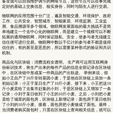
备变成可以自我维护调节的网络节点，这些节点可以在事先规
定好的基础上交换信息、核实身份，同时与陌生人进行交易。
物联网的应用范围十分广泛，遍及智能交通、环境保护、政府
工作、公共安全、智慧城市、智能家居、环境监测、工业监
测、食品溯源等多个领域。物联网发展面临的最大挑战不是简
单地建立一个去中心化的物联网，而是建立一个规模可以不断
拓展的通用物联网，同时保证隐私、安全，使参与者无须建立
信任便可进行交易。物联网中数以千亿计的参与者不都是值得
信任的，有的甚至是恶意的，所以需要某种形式的验证和共识
机制。
商品化与区块链：消费流程全透明。 生产商可运用互联网身
份标识技术，将生产出来的每件产品的信息全部记录在区块链
中，在区块链中形成某一件商品的产出轨迹。 举例来说，假
如小王自产了10斤非转基因小麦，于是他在区块链上添加一条
初始记录：小王于某日生产了10斤小麦。接下来，小王把这10
斤小麦卖给了去集市赶集的小刘，于是区块链上又增加了一条
记录：小刘于某日收到了小王的10斤小麦。之后，小刘把小麦
卖给了城里的面包房，区块链上新增记录：面包房于某日收到
了小刘的10斤小麦。接着，面包房把小麦做成了面包。最终，
当消费者购买面包时，只需在区块链上查询相关信息，就可以