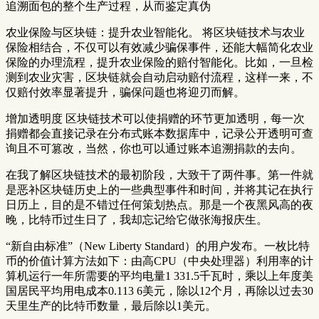
追溯面包的整个生产过程，从而鉴定真伪
农业保险与区块链：提升农业智能化。 将区块链技术与农业
保险相结合，不仅可以有效减少骗保事件，还能大幅简化农业
保险的办理流程，提升农业保险的赔付智能化。比如，一旦检
测到农业灾害，区块链就会自动启动赔付流程，这样一来，不
仅赔付效率显著提升，骗保问题也将迎刃而解。
增加透明度 区块链技术可以使捐赠的环节更加透明，每一次
捐赠都会直接记录在分布式账本数据库中，记录公开透明可查
询且不可篡改，当然，你也可以通过账本追溯捐款的去向。
在我了解区块链技术的最初阶段，大致干了两件事。第一件就
是恶补区块链历史上的一些典型事件和时间，并将其记在执行
日历上，目的是不错过任何策划热点。那是一个夜黑风高的夜
晚，比特币过生日了，我却忘记给它做张海报庆生。
“新自由标准”（New Liberty Standard）的用户发布。一枚比特
币的价值计算方法如下：由高CPU（中央处理器）利用率的计
算机运行一年所需要的平均电量1 331.5千瓦时，乘以上年度美
国居民平均用电成本0.113 6美元，除以12个月，再除以过去30
天里生产的比特币数量，最后除以1美元。