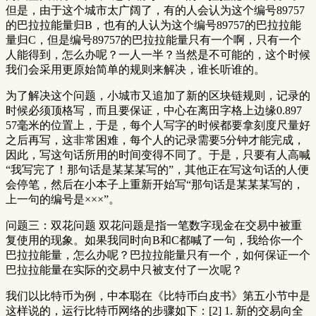
但是，由于这个城市太广阔了，有的人会认为这个编号89757
的巴拉拉能量归B，也有的人认为这个编号89757的巴拉拉能
量归C，但是编号89757的巴拉拉能量只有一个啊，只有一个
人能得到，怎么办呢？一人一半？当然是不可能的，这个时候
我们会采用更原始简单的规则来解决，谁长听谁的。
为了解决这个问题，小城市又追加了新的区块链规则，记录的
时候必须顶格写，而且要保证，中心在离田字格上边缘0.897
57毫米的位置上，于是，每个人写字的时候都要拿刻度尺量好
之后再写，这非常困难，每个人的记录需要5分钟才能完成，
因此，写这句话所用的时间变得不同了。于是，只要有人高喊
“我写完了！那句话是某某某写的”，其他正在写这句话的人便
会停笔，然后在小本子上重新开始写“那句话是某某某写的，
上一句的编号是×××”。
问题三：双花问题 双花问题是指一笔数字现金在交易中被重
复使用的现象。如果我同时向B和C都喊了一句，我给你一个
巴拉拉能量，怎么办呢？巴拉拉能量只有一个，如何保证一个
巴拉拉能量在实际的交易中只被支付了一次呢？
我们以比特币为例，中本聪在《比特币白皮书》第五小节中是
这样说的，运行比特币网络的步骤如下：[2] 1. 新的交易向全