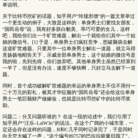
单说明。
关于比特币挖矿的话题，知乎用户“玲珑邪僧”的一篇文章举过
一个更生动的例子，大致是这样的：单身男士们要找女朋友，
“国民岳母”说，我有好多肤白貌美、乖巧可爱的女儿，这样
吧，我给你们出一个旷世难题，解出一个就给你们其中一个姑
娘的微信号。[1] 于是，单身男士们疯狂竞争，想破脑袋去解
这道旷世难题。只要其中一位单身男士解出一道题，就立马得
意扬扬地昭告天下，示威全部单身男士，这个姑娘的微信号是
我的啦，先到先得，你们放弃吧。其他单身男士虽然已经算到
一半了，但是没有办法，速度不够快啊，只好立马去解下一道
题。
同时，首个成功破解旷世难题的幸运的单身男士不仅不用付一
二十万元的彩礼，被其才华征服的“国民岳母”还会给这位单身
男士一笔巨额财产做嫁妆，也就是比特币挖矿中的比特币奖
励。
问题二：分叉问题听谁的？ 在这一段的论述中，我们引用了
知乎用户“汪乐–LaiW3n”的说法。在这个广阔的小城市里，一
定还会存在这样的问题，B和C几乎同时记录完了，于是同时
向天空大喊了一声，“这个编号89757的巴拉拉能量归我了”。