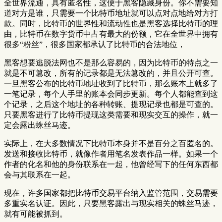
全世界流通，具有匿名性，这便于黑客隐藏身份。你不需要知
道对方是谁，只需要一个比特币地址就可以点对点地给对方打
款。同时，比特币的世界性和流动性也是黑客选择比特币的理
由，比特币在数字货币中占有最大的份额，它在全世界中拥有
很多“粉丝”，很多国家都承认了比特币的合法地位，
黑客想要逃脱法网也不是那么容易的，因为比特币的特点之一
就是不可篡改，所有的记录都是无法篡改的，并且公开可查。
一旦黑客公布的比特币地址收到了比特币，那么账本上就多了
一笔记录，每个人手里的账本会同步更新。每个人都能查到这
个记录，之后这个地址的各种转账、提现记录也都是可查的。
只要黑客进行了比特币提现这类需要和现实交互的操作，就一
定会露出蛛丝马迹。
实际上，在大多数情况下比特币本身并不是百分之百匿名的。
发送和接收比特币，就像作者用笔名发表作品一样。如果一个
作者的化名和他的身份联系在一起，他曾经写下的任何东西都
会与其联系在一起。
现在，许多国家都把比特币交易平台纳入监管范围，交易需要
多重实名认证。因此，只要黑客露出与现实相关的蛛丝马迹，
就有可能被抓到。