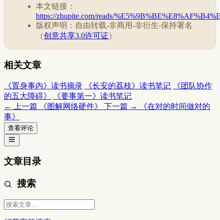
本文链接：
https://zhupite.com/reads/%E5%9B%BE%E8%AF%
版权声明：自由转载-非商用-非衍生-保持署名
（
创意共享3.0许可证
）
相关文章
《置身事内》读书摘录
《长安的荔枝》读书笔记
《团队协作
的五大障碍》
《要事第一》读书笔记
← 上一篇
《图解网络硬件》
下一篇 →
《在对的时间做对的
事》
查看评论
文章目录
搜索