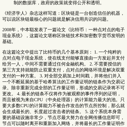
制的数据库，政府的政策就变得公开和透明。
《经济学人》杂志这样写道：区块链是一台创造信任的机器，
可以说区块链最核心的问题就是解决信用共识的问题。
2008年，中本聪发表了一篇论文《比特币：一种点对点的电子
现金系统》，这篇论文堪称区块链技术和加密数字货币发明的
基础。
在这篇论文中提出了比特币的几个基本原则： 1. 一个纯粹的
点对点电子现金系统，使在线支付能够直接由一方发起并支付
给另一人，中间不需要通过任何金融机构。 2. 不需要授信的
第三方支持就能防止双重支付，点对点的网络环境是解决双重
支付的一种方案。 3. 对全部交易加上时间戳，并将他们并入
一个不断延展的基于哈希算法的工作量证明的链条作为交易记
录。除非重新完成全部的工作量证明，形成的交易记录将不可
更改。 4. 最长的链条不仅将作为被观察的事件序列的证明，
而且被视为来自CPU（中央处理器）的计算能力最大的池。只
要大多数CPU的计算能力不被合作攻击的节点所控制，那么就
会生成最长的、长度超过攻击者的链条。 5. 这个系统本身需
要的基础设施非常少，节点尽最大努力在全网传播信息即可，
节点可以随时离开和重新加入网络，并将最长的工作量证明作