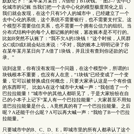
默默记下：“某年某月某日，A借给了B1块钱。” 图2–7 去中心
化城市的记账 当我们把一个去中心化的模型极度简化之后，
我们就会发现，在这个只有5个人的城市中，已经建立了一个
去中心化的系统，这个系统不需要银行，也不需要支付宝。这
个模型不需要信任关系，也不需要一个拥有公信力的组织。当
分布式结构中的每个人都记账的时候，篡改账本是不可行的。
比如B突然不认账了：“我不欠A的1块钱！”这个时候，人民群
众C或D或E就会站出来说：“不对，我的账本上明明记录了你
在某年某月某日向了A借了1块钱，并且没有查到你还款的记
录。”
说到这里，你有没有发现一个问题，在这个模型中，所谓的1
块钱根本不重要，也没有人在意，“1块钱”已经变成了一个变
量，它可以被替换成任何概念，只要大家承认这是一个有价值
的东西即可。 比如A在这个城市中大喊一声：“我创造了一个
巴拉拉能量！”城市中的其他人都听见了，于是大家纷纷在自
己的小本子上记下“某人有一个巴拉拉能量”，大家甚至不用知
道巴拉拉能量是什么，A竟然真的有了一个巴拉拉能量。之后
呢？A还能干什么呢？A可以再大喊一声：“我给了B一个巴拉
拉能量。”
只要城市中的B、C、D、E，即城市里的所有人都承认了这个