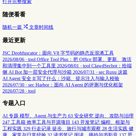
打开完整搜索
随便看看
随机一篇
文章时间线
最近更新
JSC Deobfuscator：面向 V8 字节码的静态反混淆工具
2026/08/06 · tool
Office Tool Plus：把 Office 部署、更新、激活
和清理集中到一个工具里
2026/08/01 · tool
ClawdSecbot：给端
侧 AI Bot 加一层安全代理与沙箱
2026/07/31 · sec
Ruxu 这篇
AI Agent 安全 II 写了什么：沙箱、提示注入与输入校验
2026/07/30 · sec
Harbor：面向 AI Agent 的评测与优化框架
2026/07/28 · tool
专题入口
AI 专题
模型、Agent 与生产力
63
安全研究
逆向、攻防与治理
247
工具箱
效率工具与开源项目
143
开发笔记
编程、框架与
工程实践
329
行走记录
徒步、旅行与城市观察
28
生活实践
健
康、家常与日常经验
32
读书笔记
阅读、摘抄与书影音
137
思