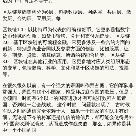
后的“1+1”肯定不等于2。
区块链基础架构分为6层，包括数据层、网络层、共识层、激
励层、合约层、应用层。每
区块链1.0：以比特币为代表的可编程货币。它更多是指数字
货币领域的创新，如货币转移、兑付和支付系统等。 区块链
2.0：基于区块链的可编程金融。它更多涉及一些合约方面的
创新，特别是商业合同以及交易方面的创新，比如股票、证
券、期货、贷款、清算结算、所谓的智能合约等。 区块链
3.0：区块链在其他行业的应用。它更多地对应人类组织形态
的变革，包括健康、科学、文化和基于区块链的司法、投票
等。
在很久很久以前，有一个强大的帝国叫作拜占庭，它的军队非
常强大，周围有10个小国家，饱受拜占庭帝国的欺压，但是，
必须同一时间有6个以上的国家进攻才有可能打败拜占庭帝
国，否则就一定会战败。 这个时候，问题就出现了，古时候
军队之间的通信完全依赖于人，如果一个国家的军队里有奸
细，无论是下令的将军还是传信的通信兵，都可能会使得另外
9个国家收到假消息，从而造成作战失败。那么，如果你是其
中一个小国的国