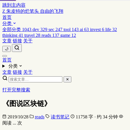
跳到主内容
Z
朱皮特的烂笔头
自由的飞翔
首页
分类
全部分类
1043
dev
329
sec
247
tool
143
ai
63
invest
6
life
32
thinking
41
travel
28
reads
137
game
12
文章
链接
关于
🌙
首页
分类
文章
链接
关于
✕
打开完整搜索
《图说区块链》
2019/10/28
reads
读书笔记
11758 字 · 约 34 分钟
阅读
...
次