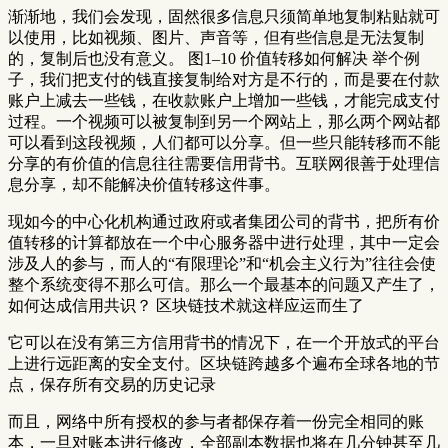
渐渐地，我们会发现，固然很多信息只须简单地复制粘贴就可
以使用，比如视频、图片、声音等，但有些信息是无法复制
的，复制后也没有意义。 图1–10 价值转移如何解决 举个例
子，我们把支付的钱直接复制给对方是不行的，而是要在付款
账户上减去一些钱，在收款账户上增加一些钱，才能完成支付
过程。一个视频可以被复制到另一个网站上，那么两个网站都
可以看到这段视频，人们都可以分享。但一些只能转移而不能
分享的有价值的信息往往需要信用背书。互联网很善于处理信
息分享，却不能解决价值转移这件事。
现如今的中心化机构通过政府或者集团公司的背书，把所有价
值转移的计算都放在一个中心服务器中进行处理，其中一定会
涉及人的参与，而人的“有限理论”和“机会主义行为”往往会使
整个系统变得不那么可信。那么一个最基本的问题又产生了，
如何达成信用共识？ 区块链技术就这样应运而生了
它可以在没有第三方信用背书的情况下，在一个开放式的平台
上进行远距离的安全支付。区块链跨越多个遍布全球各地的节
点，保存所有交易的历史记录
而且，网络中所有授权的参与者都保存着一份完全相同的账
本，一旦对账本进行修改，全部副本数据也将在几分钟甚至几