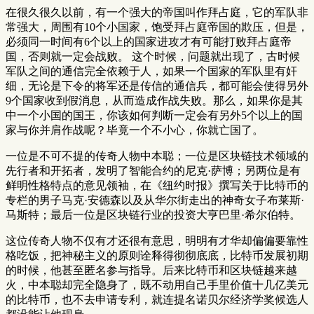
在很久很久以前，有一个强大的帝国叫作拜占庭，它的军队非
常强大，周围有10个小国家，饱受拜占庭帝国的欺压，但是，
必须同一时间有6个以上的国家进攻才有可能打败拜占庭帝
国，否则就一定会战败。 这个时候，问题就出现了，古时候
军队之间的通信完全依赖于人，如果一个国家的军队里有奸
细，无论是下令的将军还是传信的通信兵，都可能会使得另外
9个国家收到假消息，从而造成作战失败。那么，如果你是其
中一个小国的国王，你该如何判断一定会有另外5个以上的国
家与你并肩作战呢？毕竟一个不小心，你就亡国了。
一位是不可不提的传奇人物中本聪；一位是区块链技术领域的
先行者和开拓者，发明了智能合约的尼克·萨博；另两位是有
鲜明性格特点的意见领袖，在《纽约时报》撰写关于比特币的
专栏的男子马克·安德森以及从华尔街走出的神奇女子布莱斯·
马斯特；最后一位是区块链行业的投资大亨巴里·希尔伯特。
这位传奇人物不仅有才还很有意思，明明有才华却偏偏要靠性
格吃饭，把神秘主义的原则诠释得彻彻底底，比特币发展初期
的时候，他甚至匿名参与指导。后来比特币和区块链越来越
火，中本聪却完全隐身了，既不动用自己手里价值十几亿美元
的比特币，也不去申请专利，就连提名诺贝尔经济学奖候选人