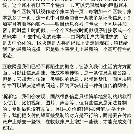
统。这个账本有以下三个特点： 1. 可以无限增加的巨型账本
——每个区块可以视作这个账本的一页，每增加一个区块，账
本就多了一页，这一页中可能会包含一条或多条记录信息； 2.
加密且有顺序的账本——账目信息会被打包成一个区块并加
密，同时盖上时间戳，一个个区块按时间戳顺序链接形成一个
总账本； 3. 去中心化的账本——由网内用户共同维护的，它
是去中心化的。 区块链是人类的记账历史走到现在，科技给
我们的最新的选择，它是账本演变史上最新的一个高可行性的
形态。
互联网是我们已经不再陌生的概念，它渗入我们生活的方方面
面，可以让信息高速、低成本地传输，是一条信息高速公路，
但是，它却无法传递一类特殊的信息，那就是货币，而区块链
恰恰可以解决这样的问题，因为区块链是一种价值传输网络。
渐渐地，我们会发现，固然很多信息只须简单地复制粘贴就可
以使用，比如视频、图片、声音等，但有些信息是无法复制
的，复制后也没有意义。 图1–10 价值转移如何解决 举个例
子，我们把支付的钱直接复制给对方是不行的，而是要在付款
账户上减去一些钱，在收款账户上增加一些钱，才能完成支付
过程。