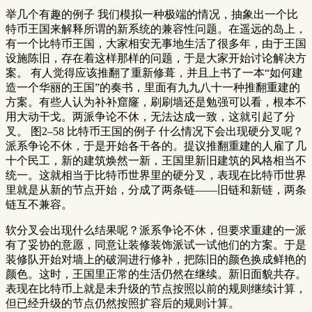
举几个有趣的例子 我们模拟一种极端的情况，抽象出一个比
特币王国来解释所谓的新系统的兼容性问题。在遥远的岛上，
有一个比特币王国，大家相安无事地生活了很多年，由于王国
设施陈旧，存在着这样那样的问题，于是大家开始讨论解决方
案。 有人觉得应该推翻了重新修葺，并且上书了一本“如何建
造一个华丽的王国”的奏书，里面有九九八十一种推翻重建的
方案。有些人认为补补窟窿，刷刷墙还是勉强可以看，根本不
用大动干戈。两派争论不休，无法达成一致，这就引起了分
叉。 图2–58 比特币王国的例子 什么情况下会出现硬分叉呢？
派系争论不休，于是开始各干各的。提议推翻重建的人雇了几
十个民工，新的建筑焕然一新，王国里新旧建筑的风格相当不
统一。这就相当于比特币世界里的硬分叉，表现在比特币世界
里就是从新的节点开始，分成了两条链——旧链和新链，两条
链互不兼容。
软分叉会出现什么结果呢？派系争论不休，但要求重建的一派
有了妥协的意愿，同意让装修装饰派试一试他们的方案。于是
装修队开始对墙上的破洞进行修补，把陈旧的颜色换成鲜艳的
颜色。这时，王国里正常的生活仍然在继续。新旧面貌共存。
表现在比特币上就是未升级的节点按照以前的规则继续计算，
但已经升级的节点仍然按照扩容后的规则计算。