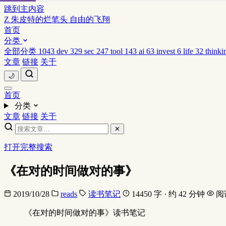
跳到主内容
Z
朱皮特的烂笔头
自由的飞翔
首页
分类
全部分类
1043
dev
329
sec
247
tool
143
ai
63
invest
6
life
32
thinki
文章
链接
关于
🌙
首页
分类
文章
链接
关于
✕
打开完整搜索
《在对的时间做对的事》
2019/10/28
reads
读书笔记
14450 字 · 约 42 分钟
阅
《在对的时间做对的事》读书笔记