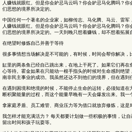
人赚钱就眼红。但是你会妒忌马云吗？你会妒忌马化腾吗？你
们思想的境界所决定的。
中国任何一个著名的企业家，如柳传志、马化腾、马云、雷军
人赚钱就眼红。但是你会妒忌马云吗？你会妒忌马化腾吗？你
们思想的境界所决定的。一天到晚只想着赚钱，却不想着拓展
在绝望时修炼自己并善于等待
很多事情想当场解决是不可能的，有时候，时间会帮你解决，
缸里的两条鱼已经自己跳出来，在地上干死了。如果它们再在
心等待。霍金如果在只能动一根手指头的时候对生命感到绝望
南非民主事业的成功。我虽然还达不到他们的境界，但在遇到
在遇到困境和绝境的时候，不能停止生命的运转，必须知道在
断积聚能量的过程，而这个能量早晚有一天会爆发出来。我一
拿家庭矛盾、员工难管、商业压力等为借口就放弃修炼，这是
我怎样才能充满活力？ 每天都要计划做一些积极的事情，让
留出时间和孩子玩耍等。