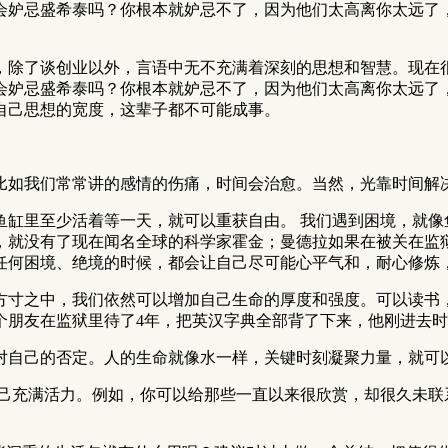
会妒忌盛希泰吗？你根本就妒忌不了，因为他们太高离你太远了
，除了谈创业以外，言语中无不充满着深刻的思想和智慧。现在
会妒忌盛希泰吗？你根本就妒忌不了，因为他们太高离你太远了
自己思想的宽度，这辈子都不可能成事。
比如我们常常讲的感情的伤痛，时间会治愈。当然，光靠时间解
鱼缸里至少活着等一天，就可以重获自由。 我们遇到困境，就像
，就没有了现在闻名全球的科学家霍金；曼德拉如果在被关在监狱
任何困境、绝境的时候，都会让自己尽可能心平气和，耐心修炼
方寸之中，我们依然可以增加自己生命的厚度和强度。可以读书
个朋友在监狱里待了4年，把英汉字典全部背了下来，他刚进去
对自己的否定。人的生命就像水一样，关键时刻凝聚力量，就可
自己充满活力。例如，你可以给那些一直以来很欣赏，却很久未联