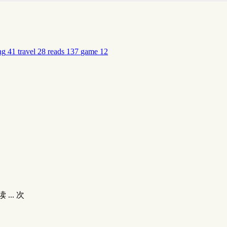
ng
41
travel
28
reads
137
game
12
读
...
次