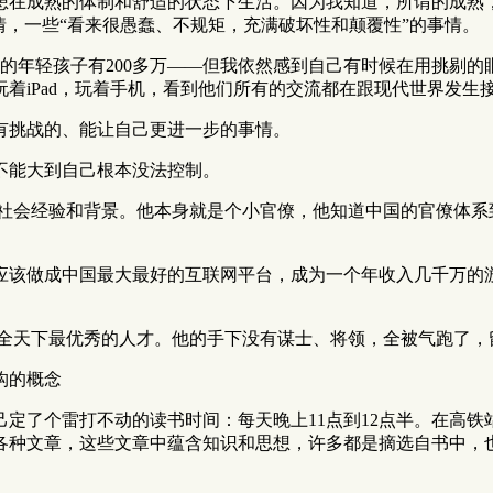
想在成熟的体制和舒适的状态下生活。因为我知道，所谓的成熟
情，一些“看来很愚蠢、不规矩，充满破坏性和颠覆性”的事情。
龄段的年轻孩子有200多万——但我依然感到自己有时候在用挑
着iPad，玩着手机，看到他们所有的交流都在跟现代世界发生
有挑战的、能让自己更进一步的事情。
不能大到自己根本没法控制。
的社会经验和背景。他本身就是个小官僚，他知道中国的官僚体系
应该做成中国最大最好的互联网平台，成为一个年收入几千万的
是全天下最优秀的人才。他的手下没有谋士、将领，全被气跑了，
构的概念
己定了个雷打不动的读书时间：每天晚上11点到12点半。在高
各种文章，这些文章中蕴含知识和思想，许多都是摘选自书中，