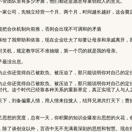
不管团队里有多少矛盾，他们都还是愿意尊重创始人的意见。
一家公司，先独立经营一个月、两个月，时间越长越好，这会奠
能把合伙机制向前推，否则会出现不可调和的矛盾
亲给了我帮助和依靠，现在企业壮大了却要让母亲和亲戚离开，
时关机，规定教学区不准抽烟，第一个罚的就是我的母亲。
子最没出息。
为止你还觉得自己被欺负、被压迫了，那只能说明你对自己的定
为止你还觉得自己被欺负、被压迫了，那只能说明你对自己的定
时代。这个时代已经靠各种关系的重新界定，真正实现了人与人
天下，刘备偏重人情，用人情来拉拢人，结拜兄弟共打天下；曹
己思想的宽度，总有一天，你积聚的知识会爆发出思想的火花，
，除了谈创业以外，言语中无不充满着深刻的思想和智慧。现在