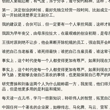
创始人要能忍耐，有气度，乐于分享，遵守契约精神。这样，
第一，决定创业的时候，最好先独立经营一段时间。比如成立
该一开始就清楚界定主副分工。
我的建议是，合伙可以，但一定要有一个人掌控局面，这样才
我因为早年丧父，由母亲拉扯大，在最艰难的创业初期，是母
王强对原则绝不让步，他会果断开除犯规的员工，强迫我开会
谁把自己当老板看，谁死得最快；谁把自己当雇员看，谁这辈
事实上，这个时代使每一个人都变得更加有尊严。如果到现在
事实上，这个时代使每一个人都变得更加有尊严。如果到现在
神飞扬，更能够去做自己喜欢的事情，也更能保留自己尊严的
研究曹操和刘备这两个人为什么能称霸一方，我发现，他们得
品，但是他更多用的是利益和规矩。
每天读一点儿书，学习一些新知识，聆听伟人的智慧，拓宽自
中国任何一个著名的企业家，如柳传志、马化腾、马云、雷军