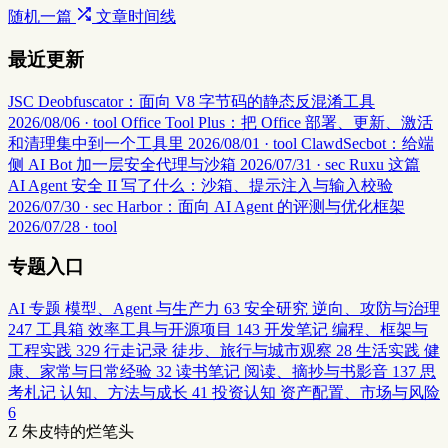
随机一篇
文章时间线
最近更新
JSC Deobfuscator：面向 V8 字节码的静态反混淆工具
2026/08/06 · tool
Office Tool Plus：把 Office 部署、更新、激活
和清理集中到一个工具里
2026/08/01 · tool
ClawdSecbot：给端
侧 AI Bot 加一层安全代理与沙箱
2026/07/31 · sec
Ruxu 这篇
AI Agent 安全 II 写了什么：沙箱、提示注入与输入校验
2026/07/30 · sec
Harbor：面向 AI Agent 的评测与优化框架
2026/07/28 · tool
专题入口
AI 专题
模型、Agent 与生产力
63
安全研究
逆向、攻防与治理
247
工具箱
效率工具与开源项目
143
开发笔记
编程、框架与
工程实践
329
行走记录
徒步、旅行与城市观察
28
生活实践
健
康、家常与日常经验
32
读书笔记
阅读、摘抄与书影音
137
思
考札记
认知、方法与成长
41
投资认知
资产配置、市场与风险
6
Z
朱皮特的烂笔头