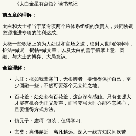
《太白金星有点烦》读书笔记
前五章的理解：
太白和大士相当于某专项两个跨体系组织的负责人，共同协调
资源推进专项的胜利达成。
大概一些职场上的为人处世和官场之道，映射人世间的种种，
护法=做局，揭帖=做文章，以及太白的善于揣摩上意、圆
融、与大士的博弈、大局意识。
全篇理解：
六耳：概如我辈寒门，无根脚者，要懂得保护自己，至
少圆融一些，不然可要落个无立锥之地。
百花羞：处处都有百花羞，这点深有感触。只有变强大
才能有机会为正义发声，而当变强大时亦能不忘初心，
且要懂得方式方法。
镇元子：虚呵=包装，值得学习。
玄奘：离佛越近，离凡越远。深入一线方知民间疾苦