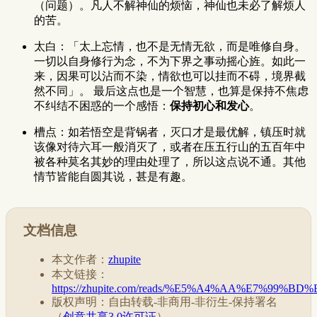
（问题）。凡人不解神仙的烦恼，神仙也未必了解烦人
的苦。
太白：「太上忘情，也不是无情无欲，而是唯修自身。
一切以自身修行为念，不为下界之事动摇心旌。如此一
来，因果可以沾而不染，情欲也可以挂而不碍，境界截
然不同」。 最后这点也是一个智慧，也算是保持不焦虑
不纠结不困惑的一个感悟：
保持初心和发心
。
槽点：如若悟空是背锅者，灭口才是最优解，镇压时就
该像对待六耳一般消灭了，或者在压五行山的五百年中
被各种莫名其妙的理由处理了，所以这点说不通。其他
情节皆能自圆其说，甚是有趣。
文档信息
本文作者：
zhupite
本文链接：
https://zhupite.com/reads/%E5%A4%AA%E7%99
版权声明：自由转载-非商用-非衍生-保持署名
（
创意共享3.0许可证
）