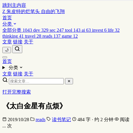
跳到主内容
Z
朱皮特的烂笔头
自由的飞翔
首页
分类
全部分类
1043
dev
329
sec
247
tool
143
ai
63
invest
6
life
32
thinking
41
travel
28
reads
137
game
12
文章
链接
关于
🌙
首页
分类
文章
链接
关于
✕
打开完整搜索
《太白金星有点烦》
2019/10/28
reads
读书笔记
484 字 · 约 2 分钟
阅读
...
次