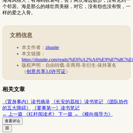
海滩风很大，有海鸥在哀鸣，去了两次海边散步，没有见到一
个邻居。海是那么的雄壮而美丽，对它，没有怨也没有恨，一
样的爱之入骨。
文档信息
本文作者：
zhupite
本文链接：
https://zhupite.com/reads/%E6%A2%A6%E9%87
版权声明：自由转载-非商用-非衍生-保持署名
（
创意共享3.0许可证
）
相关文章
《置身事内》读书摘录
《长安的荔枝》读书笔记
《团队协作
的五大障碍》
《要事第一》读书笔记
← 上一篇
《杠杆阅读术》
下一篇 →
《横向领导力》
查看评论