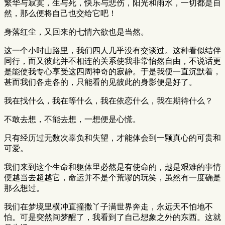
繁华与寂寞，生与死，快乐与悲伤，阳光和雨水，一切都是自
然，那么便将自己也交给它吧！
身落红尘，又回来的七情六欲也是当然。
这一个小时山路里，我们四人几乎没有交谈过。这种看似结伴
同行，而又彼此并不相连的关系使我非常怡然自由，不说话更
是能使我专心享受这四周神奇的寂静。于是我便一直沉默着，
甚而我们各走各的，只能看的见彼此的身影便是好了。
我在找什么，我在等什么，我在依恋什么，我在期待什么？
不敢去想，不能去想，一想便是心慌。
只有经历过无数次辜负和失望，才能体会到一颗真心的可贵和
可爱。
我们来到这个生命和躯体里必然是有使命的，越是艰难的事情
便越当去超越它，命运并不是个荒谬的玩笑，虽然有一度确是
那么想过。
我们在梦境里横冲直撞撒丫子满世界奔走，永远天不怕地不
怕。可是突然间梦醒了，我看到了自己想象之外的东西。这就