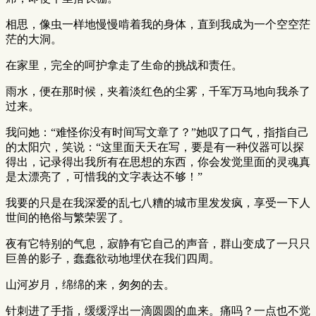
相思，像虫一样地慢慢啃着我的身体，直到我成为一个空空茫
茫的大洞。
在家里，完全的呵护拿走了生命的挑战和责任。
雨水，便在那时候，夹着淡红色的尘雾，千军万马地向我杀了
过来。
我问她：“难怪你没有时间写文章了？”她叹了口气，指指自己
的太阳穴，笑说：“这里面天天在写，要是有一种仪器可以探
得出，记录得出我所有在思想的东西，你会发觉里面的灵魂真
是太漂亮了，可惜我的文字表达不够！”
我要的只是在我深爱的乱七八糟的城市里发发疯，享受一下人
世间的艳俗与繁荣罢了。
夜有它特别的气息，寂静有它自己的声音，群山变成了一只只
巨兽的影子，蠢蠢欲动地埋伏在我们四周。
山河岁月，绵绵的来，匆匆的去。
针刺进了手指，缓缓浮出一滴圆圆的血来。痛吗？一点也不觉