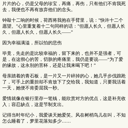
片片的心，仍是父母的珍宝，再痛，再伤，只有他们不肯我死
去，我便也不再有放弃他们的念头。
钟敲十二响的时候，荷西将我抱在手臂里，说：”快许十二个
愿望。”心里重复着十二句同样的话：”但愿人长久，但愿人长
久，但愿人长久，但愿人长久——”
因为幸福满溢，所以怕的悲伤
毕竟，先走的是比较幸福的，留下来的，也并不是强者，可
是，在这彻心的苦，切肤的疼痛里，我仍是要说——“为了爱
的缘故，这永别的苦杯，还是让我来喝下吧！”
母亲踏着的青石板，是一片又一片碎掉的心，她几乎步伐踉跄
了，可手上的重担却不肯放下了交给我，我知道，只要我活着
一天，她便不肯委屈我一秒。
爱情就像在银行里存一笔钱，能欣赏对方的优点，这是补充收
入；容忍缺点，这是节制支出。
记得当时年纪小，我爱谈天她爱笑。风在树梢鸟儿在叫，不知
怎么睡着了，梦里花落知多少……