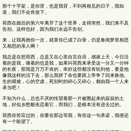
那个十字架，是你背，也是我背，不到再相见的日子，我知
道，我们不会肯放下。
荷西在婚后的第六年离开了这个世界，走得突然，我们来不及
告别。这样也好，因为我们永远不告别。
来，让我再抱你一次，就算你已成了白骨，仍是春闺梦里相思
又相思的亲人啊！
我总是在想荷西，总是又在心里自言自语，感谢上天，今日活
着的是我，痛着的也是我，如果叫荷西来承受这一分又一分钟
的长夜，那我是万万不肯的，幸好这些都没有轮到他，要是他
像我这样的活下去，那么我拼了命也要跟上帝争了回来换他。
生的艰难，心的空虚，死别时的碎心又碎心，都由我一个人来
承当吧！
不知为什么，总也不厌的怅望着那一片被围起来的寂寂的土
地，好似乡愁般依恋着它，而我们，是根本没有进去过的。
荷西你答应过的，你要在那边等我，有你这一句承诺，我便还
有一个盼望了。