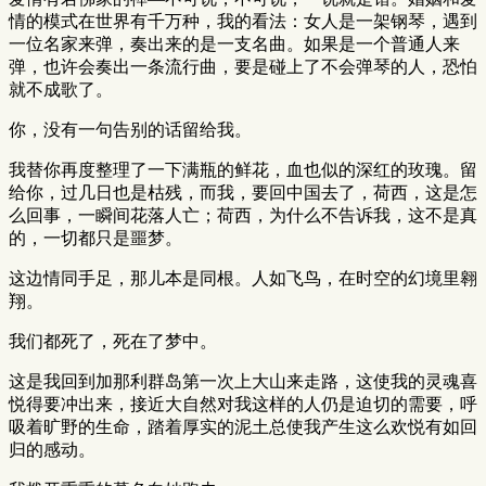
情的模式在世界有千万种，我的看法：女人是一架钢琴，遇到
一位名家来弹，奏出来的是一支名曲。如果是一个普通人来
弹，也许会奏出一条流行曲，要是碰上了不会弹琴的人，恐怕
就不成歌了。
你，没有一句告别的话留给我。
我替你再度整理了一下满瓶的鲜花，血也似的深红的玫瑰。留
给你，过几日也是枯残，而我，要回中国去了，荷西，这是怎
么回事，一瞬间花落人亡；荷西，为什么不告诉我，这不是真
的，一切都只是噩梦。
这边情同手足，那儿本是同根。人如飞鸟，在时空的幻境里翱
翔。
我们都死了，死在了梦中。
这是我回到加那利群岛第一次上大山来走路，这使我的灵魂喜
悦得要冲出来，接近大自然对我这样的人仍是迫切的需要，呼
吸着旷野的生命，踏着厚实的泥土总使我产生这么欢悦有如回
归的感动。