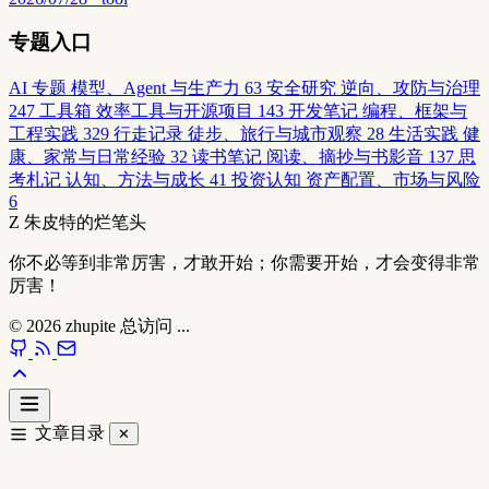
专题入口
AI 专题
模型、Agent 与生产力
63
安全研究
逆向、攻防与治理
247
工具箱
效率工具与开源项目
143
开发笔记
编程、框架与
工程实践
329
行走记录
徒步、旅行与城市观察
28
生活实践
健
康、家常与日常经验
32
读书笔记
阅读、摘抄与书影音
137
思
考札记
认知、方法与成长
41
投资认知
资产配置、市场与风险
6
Z
朱皮特的烂笔头
你不必等到非常厉害，才敢开始；你需要开始，才会变得非常
厉害！
© 2026
zhupite
总访问
...
文章目录
✕