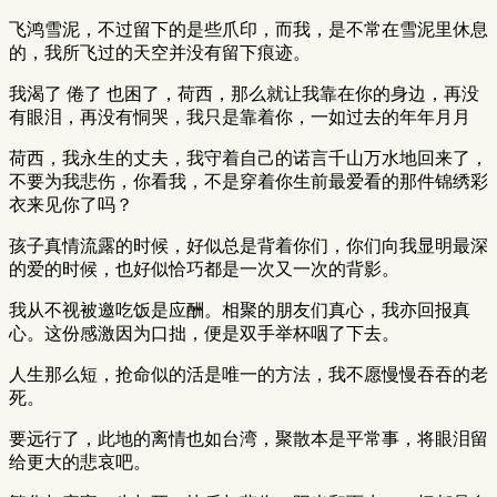
飞鸿雪泥，不过留下的是些爪印，而我，是不常在雪泥里休息
的，我所飞过的天空并没有留下痕迹。
我渴了 倦了 也困了，荷西，那么就让我靠在你的身边，再没
有眼泪，再没有恫哭，我只是靠着你，一如过去的年年月月
荷西，我永生的丈夫，我守着自己的诺言千山万水地回来了，
不要为我悲伤，你看我，不是穿着你生前最爱看的那件锦绣彩
衣来见你了吗？
孩子真情流露的时候，好似总是背着你们，你们向我显明最深
的爱的时候，也好似恰巧都是一次又一次的背影。
我从不视被邀吃饭是应酬。相聚的朋友们真心，我亦回报真
心。这份感激因为口拙，便是双手举杯咽了下去。
人生那么短，抢命似的活是唯一的方法，我不愿慢慢吞吞的老
死。
要远行了，此地的离情也如台湾，聚散本是平常事，将眼泪留
给更大的悲哀吧。