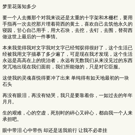
梦里花落知多少
要一个人去搬那个对我来说还是太重的十字架和木栅栏，要用
手指再一次去挖那片埋着荷西的黄土，喜欢自己去筑他永久的
寝园，甘心自己用手，用大石块，去挖，去钉，去围，替荷西
做这世上最后的一件事情。
本来我觉得我对文字我对文字已经驾驭得很好了，这个生活已
经被我用文字描摹了多少遍了，可是现在我才发现，这个生活
永远是高高在上的统治者，永远有无数我们从来没见过的东西
突兀地出现在我们面前，我们所能做的，只是对它臣服。
这使我的灵魂喜悦得要冲了出来 单纯得有如天地最初的一块
石头
再没有眼泪，再没有恸哭，我只是要靠着你，一如过去的年年
月月。
生的艰难，心的空虚，死别时的碎心又碎心，都由我一个人来
承担吧。
眼中带泪 心中带伤 却还是送我前行 让我不必牵挂