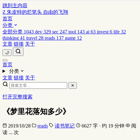
跳到主内容
Z
朱皮特的烂笔头
自由的飞翔
首页
分类
全部分类
1043
dev
329
sec
247
tool
143
ai
63
invest
6
life
32
thinking
41
travel
28
reads
137
game
12
文章
链接
关于
🌙
首页
分类
文章
链接
关于
✕
打开完整搜索
《梦里花落知多少》
2019/10/28
reads
读书笔记
6627 字 · 约 19 分钟
阅
读
...
次