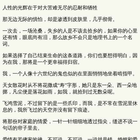
人性的光辉在于对大苦难无尽的忍耐和牺牲
那无边无际的惧怕，却是渗透到皮肤里，几乎彻骨。
一次去，一场沧桑，失乡的人是不该去拾乡的，如果你的心里
还有情，眼底尚有泪，那么故乡不会只是地理书上的一个名
词。
如果选择了自己结束生命的这条道路，你们也要想得明白，因
为在我，那将是一个更幸福得归宿。
我，一个人像十六世纪的鬼也似的在里面悄悄地坐着啃指甲。
天女散花时从不将花撒成“寿”字形，她只是东一朵、西一朵地
掷，凡尘便是落花如雨，如我，就拾到过无数朵呢。
飞鸿雪泥，不过留下的是一些爪印，而我，是不常在雪泥里休
息的，我所飞过的天空并没有留下痕迹。
将那份对家庭的情爱，一针一针细细地透过指尖，缝进不说一
句话的帘子里去。
爱情有若佛家的禅—不可说，不可说，一说就是错。婚姻和爱