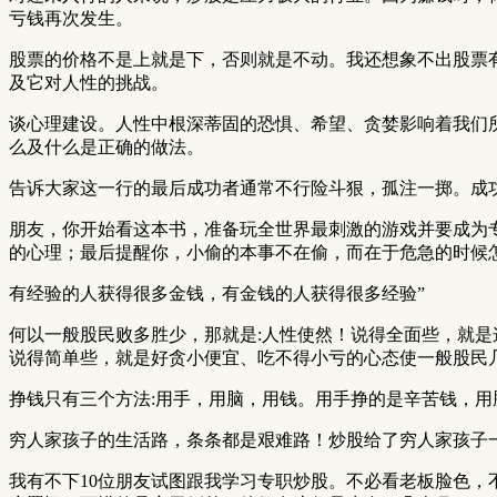
亏钱再次发生。
股票的价格不是上就是下，否则就是不动。我还想象不出股票
及它对人性的挑战。
谈心理建设。人性中根深蒂固的恐惧、希望、贪婪影响着我们
么及什么是正确的做法。
告诉大家这一行的最后成功者通常不行险斗狠，孤注一掷。成
朋友，你开始看这本书，准备玩全世界最刺激的游戏并要成为
的心理；最后提醒你，小偷的本事不在偷，而在于危急的时候
有经验的人获得很多金钱，有金钱的人获得很多经验”
何以一般股民败多胜少，那就是:人性使然！说得全面些，就
说得简单些，就是好贪小便宜、吃不得小亏的心态使一般股民
挣钱只有三个方法:用手，用脑，用钱。用手挣的是辛苦钱，
穷人家孩子的生活路，条条都是艰难路！炒股给了穷人家孩子
我有不下10位朋友试图跟我学习专职炒股。不必看老板脸色