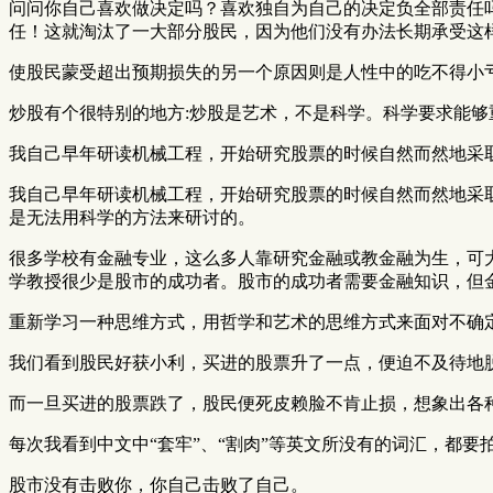
问问你自己喜欢做决定吗？喜欢独自为自己的决定负全部责任
任！这就淘汰了一大部分股民，因为他们没有办法长期承受这
使股民蒙受超出预期损失的另一个原因则是人性中的吃不得小
炒股有个很特别的地方:炒股是艺术，不是科学。科学要求能够
我自己早年研读机械工程，开始研究股票的时候自然而然地采
我自己早年研读机械工程，开始研究股票的时候自然而然地采
是无法用科学的方法来研讨的。
很多学校有金融专业，这么多人靠研究金融或教金融为生，可
学教授很少是股市的成功者。股市的成功者需要金融知识，但
重新学习一种思维方式，用哲学和艺术的思维方式来面对不确
我们看到股民好获小利，买进的股票升了一点，便迫不及待地脱
而一旦买进的股票跌了，股民便死皮赖脸不肯止损，想象出各
每次我看到中文中“套牢”、“割肉”等英文所没有的词汇，都
股市没有击败你，你自己击败了自己。