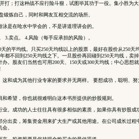
时开打；打这种战不应行险斗狠，试图毕其功于一役。集小胜为
一个实盘锻炼自己，同时和网友互相交流的场所。
游泳是在呛水中学会的，不是讲道理讲会的。
。 3.卖点。 4.风险（每手应承担的风险）。
0天的平均线。只买250天均线以上的股票，最好在股价从250天均
几年都不回到250天均线之下。一旦股价再回碰到250天均线，卖掉
。股友们当然也可用200天、150天或300天均线；中心思
！
。这和成为其他行业专家的要求并无两样。 要想成功，聪明、努
惧和希望，你也就很难明白这本书所提供的炒股规则。
行业。成功的人士往往具有很多相似的素质，如果你具有炒股成
部分出卖，筹集资金用来扩大生产或其他用途。在公司成长过程
机会。