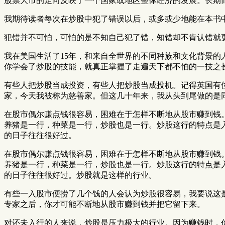
股票大市的走向反映了一个国家或地区整体经济的发展。长期
我期待读者每次在炒股中犯了错误以后，或多或少地能在本书
犯错并不可怕，可怕的是不知自己犯了错，知错却不肯认错就
我在美国生活了15年，和来自全世界的不同种族和文化背景
你学会了炒股的技能，就真正掌握了走遍天下都不怕的一技之
有些人把炒股当成投资，有些人把炒股当成投机。记得英国有位成功的
家，今天我被称为慈善家。但这几十年来，我从头到尾做的是
在股市偶尔赚点钱很容易，困难在于怎样不断地从股市赚到钱
养猪是一行，种菜是一行，炒股也是一行。炒股这行的特点是
的日子往往很好过。
在股市偶尔赚点钱很容易，困难在于怎样不断地从股市赚到钱
养猪是一行，种菜是一行，炒股也是一行。炒股这行的特点是
的日子往往很好过。炒股就是这样的行业。
有些一入股市便捞了几个钱的人会认为炒股很容易，我要说这是
专家之后，你才可能不断地从股市赚到钱并把它留下来。
对还未入行的人来说，炒股是压力极大的行业。因为赚钱时，