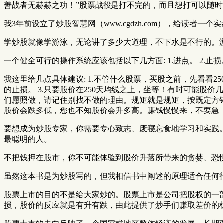
善战者无赫赫之功！”股票战役是打不完的，而且想打可以随
我3年前设立了炒股智慧网（www.cgdzh.com），给读者
学炒股就像学游泳，无论讲了多少大道理，不下水是不行的。
一个健全可行的操作系统应该包括以下几方面: 1.进点。 2.止损
我这里给几点具体建议: 1.不管什么股票，买股之前，先看看25
的止损。 3.只要股价在250天均线之上，坐等！有时可能股价
们愿照做，请记住别找不做的理由。规矩就是规矩，按既定方针办
股价会跌多低，您也不知股价会升多高。赚钱慢慢来，不要急
要想成为炒股专家，你需要专心致志、废寝忘食地学习和实践
最聪明的人。
不把钱押在股市，你不可能体验到股价升落所带来的贪婪、恐
虽然这本书是为炒股写的，但我相信书中阐述的原理适合任何
股票上市的目的不是给大家炒的。股票上市是公司把股权的一
损，股价的反应就是有升有跌，由此提供了炒手们赚取差价的