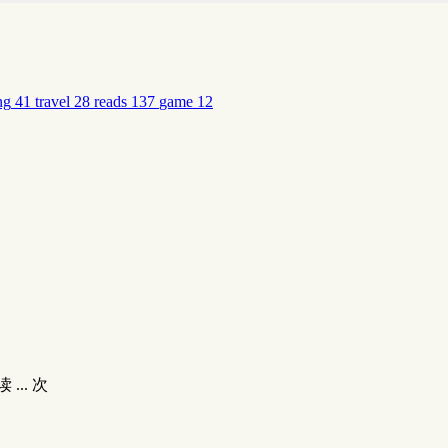
ng
41
travel
28
reads
137
game
12
读
...
次