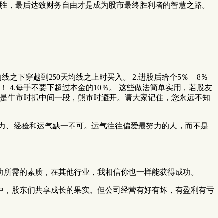
大胜，最后达致财务自由才是成为股市最终胜利者的智慧之路。
线之下穿越到250天均线之上时买入。 2.进股后给个5％—8％
！ 4.每手不要下超过本金的10％。 这些做法简单实用，若股友
想就是牛市时抓中间一段，熊市时避开。请大家记住，您永远不知
力、经验和运气缺一不可。运气往往偏爱最努力的人，而不是
功所需的素质，在其他行业，我相信你也一样能获得成功。
中，股东们共享成长的果实。但公司经营有好有坏，有盈利有亏