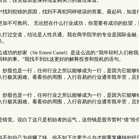
而言，投资股票是保持现金购买力的最佳渠道。
中找到犯错的原因，找到不再犯同样错误的答案。最起码，知道
更加不可救药。 无论想在什么行业成功，你需要有成功的欲望，
的人打过交道，结论是人性共通。我在商学院学的专业是国际金融
长。
炒家（Sir Ernest Cassel）是这么说的:“我年轻时
同样的事。”我找不到比这更好的解释投资和投机的语句。
。炒股也是一行，任何行业之所以能够成为一行，是因为它能够
入行极其困难。看看你的周围，入行容易的行业通常既辛苦，且
。炒股也是一行，任何行业之所以能够成为一行，是因为它能够
入行极其困难。看看你的周围，入行容易的行业通常既辛苦，且
错觉。说白了这只是初始者的运气，这些钱是股市暂时“借”给
你不知自己为何赚了钱，你不知下次要怎么办才能重复赚钱的经