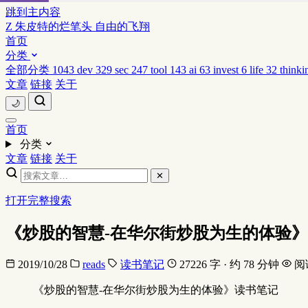
跳到主内容
Z
朱皮特的烂笔头
自由的飞翔
首页
分类
全部分类
1043
dev
329
sec
247
tool
143
ai
63
invest
6
life
32
thinki
文章
链接
关于
🌙
首页
分类
文章
链接
关于
✕
打开完整搜索
《炒股的智慧-在华尔街炒股为生的体验》
2019/10/28
reads
读书笔记
27226 字 · 约 78 分钟
阅
《炒股的智慧-在华尔街炒股为生的体验》读书笔记