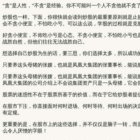
“贪”是人性，“不贪”是经验。你不可能叫一个人不贪他就不
炒股也一样。下面，你很快就会读到炒股的最重要原则就是止
会不贪小便宜，不怕吃小亏。可以这么说，学股的过程就是克服
好贪小便宜，不肯吃小亏是心态。不贪小便宜，不怕吃小亏也
战胜自然，但他们往往无法战胜自己。
想选择自己炒股为生的话，要三思，你们选择太多，所以成功
只要养这头母猪的张嫂，也就是凤凰大集团的张董事长，能说
只要养这头母猪的张嫂，也就是凤凰大集团的张董事长，能说
凤凰大集团的公司介绍上不会说集团资产只是一头母猪，它会告
股票的迷惑性不在于股票所基于的价值，而在于它给炒股者提
在股市下注，你直接面对何时进场、何时等待、何时出场的决
有定规。
更重要的是，在股市上的这些选择，并不仅仅是脑子一转，而
么令人厌憎的字眼！