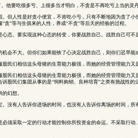
贪了。他要吃很多亏、上很多当才明白，不贪是不再吃亏上当的灵
损。但人性是好贪小便宜，不肯吃小亏，只有不断地因为贪了小
“贪”等与生俱来的人性，养成“不贪”等后天的经验的过程。
是心态。要实现这种心态的转变，你要战胜自己。战胜自己可不
的机会不大。但你们如果能铁了心决定战胜自己，则你们迟早能
服股民们相信这头母猪的生育能力极强，而她的经营管理能力又
服股民们相信这头母猪的生育能力极强，而她的经营管理能力又
诉股民们集团从事的是“饲料购销、良种培育”之类有挑战性的
供的幻想。
定。没有人告诉你进场的时间，也没有人告诉你离场的时间，所
是必须采取一定的行动才能控制你所投资金的命运。不采取行动，