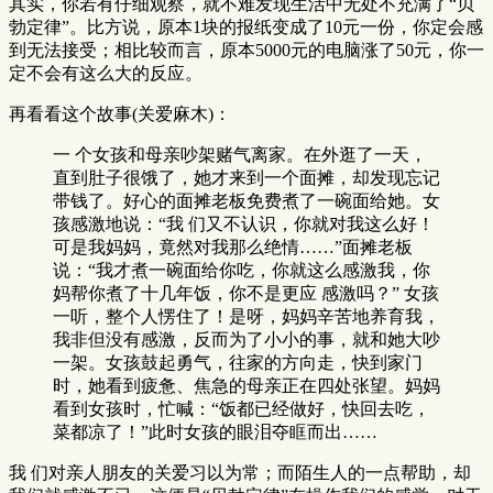
其实，你若有仔细观察，就不难发现生活中无处不充满了“贝
勃定律”。比方说，原本1块的报纸变成了10元一份，你定会感
到无法接受；相比较而言，原本5000元的电脑涨了50元，你一
定不会有这么大的反应。
再看看这个故事(关爱麻木)：
一 个女孩和母亲吵架赌气离家。在外逛了一天，
直到肚子很饿了，她才来到一个面摊，却发现忘记
带钱了。好心的面摊老板免费煮了一碗面给她。女
孩感激地说：“我 们又不认识，你就对我这么好！
可是我妈妈，竟然对我那么绝情……”面摊老板
说：“我才煮一碗面给你吃，你就这么感激我，你
妈帮你煮了十几年饭，你不是更应 感激吗？” 女孩
一听，整个人愣住了！是呀，妈妈辛苦地养育我，
我非但没有感激，反而为了小小的事，就和她大吵
一架。女孩鼓起勇气，往家的方向走，快到家门
时，她看到疲惫、焦急的母亲正在四处张望。妈妈
看到女孩时，忙喊：“饭都已经做好，快回去吃，
菜都凉了！”此时女孩的眼泪夺眶而出……
我 们对亲人朋友的关爱习以为常；而陌生人的一点帮助，却