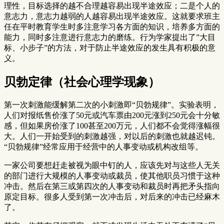
理性，目标选择的越不合理越容易出现半途效应；二是个人的
意志力，意志力越弱的人越容易出现半途效应。这就要求班主
任在平时教育学生时多注意学习各方面的知识，培养多方面的
能力，同时多注意进行意志力的磨练。行为学家提出了”大目
标、小步子”的方法，对于防止半途效应的发生具有积极的意
义。
贝勃定律（社会心理学现象）
第一次刺激能缓解第二次的小刺激即“贝勃规律”。实验表明，
人们对报纸售价涨了50元或汽车票由200元涨到250元会十分敏
感，但如果房价涨了100甚至200万元，人们都不会觉得涨幅很
大。人们一开始受到的刺激越强，对以后的刺激也就越迟钝。
“贝勃规律”经常应用于经营中的人事变动或机构改组等。
一家公司要想赶走被视为眼中钉的人，应该先对与这些人无关
的部门进行大规模的人事变动或裁员，使其他职员习惯于这种
冲击。然后在第三或第四次的人事变动和裁员时再把矛头指向
原定目标。很多人受到第一次冲击后，对后来的冲击已经麻木
了。