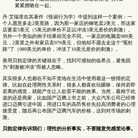
紧紧拥吻在一起。
丹·艾瑞里在其著作《怪诞行为学》中提到这样一个案例：一
个人愿意多走2英里路，因为那一家店的钢笔卖2美元，而这家
店要卖5美元（5美元的单价不足以冲淡3美元差价的刺激）。
另外一个类似的例子结果却完全不同。一家店的电脑卖989美
元，2英里之外有家店卖979美元，但他却不愿去走这个”冤枉
路”了（989美元的单价，冲淡了10美元差价的刺激）。
善用贝勃定律的关键就在于，找到可感知的临界点，避免因
为”刺激被冲淡”而被人忽略。
其实很多人也都在不知不觉地在生活中使用着这一狡猾的定
律。比如在处理两性关系时，很多人都喜欢玩暧昧，保持若即
若离的感觉，就能产生让人欲罢不能的效果。当然，最精于此
道的还是商家，比如国产迈腾上市之前，大众汽车公司已经将
进口迈腾引进中国，用进口车的高昂售价先拉高消费者的心理
接受度，随后再公布国产迈腾汽车的价格，达到对市场的刺
激。
贝勃定律告诉我们：理性的分析事实，不要随意凭感觉论事。