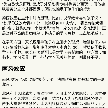
“为自己快乐而玩”变成了外部动机“为得到美分而玩”，而他操
纵着美分这个外部因素，所以也操纵了孩子们的行为。
德西效应在生活中时有显现。比如，父母经常会对孩子说：
“如果你这次考得100分，就奖励你100块钱”、“要是你能考进
前5名，就奖励你一个新玩具”等等。家长们也许没有想到，正
是这种不当的奖励机制，将孩子的学习兴趣一点点地消减了。
在学习方面，家长应引导孩子树立远大的理想，增进孩子对学
习的情感和兴趣，增加孩子对学习本身的动机，帮助孩子收获
学习的乐趣。家长的奖励可以是对学习有帮助的一些东西，如
书本、学习器具，而一些与学习无关的奖励，则最好不要。
南风效应
南风”效应也称“温暖”效应，源于法国作家拉·封丹写过的一则
寓言：
北风和南风比威力，看谁能把行人身上的大衣脱掉。北风首先
来一个冷风凛凛、寒冷刺骨，结果行人为了抵御北风的侵袭，
便把大衣裹得紧紧的。南风则徐徐吹动，顿时风和日丽，行人