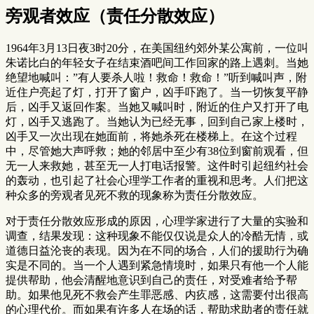
旁观者效应（责任分散效应）
1964年3月13日夜3时20分，在美国纽约郊外某公寓前，一位叫
朱诺比白的年轻女子在结束酒吧间工作回家的路上遇刺。当她
绝望地喊叫：”有人要杀人啦！救命！救命！”听到喊叫声，附
近住户亮起了灯，打开了窗户，凶手吓跑了。当一切恢复平静
后，凶手又返回作案。当她又喊叫时，附近的住户又打开了电
灯，凶手又逃跑了。当她认为已经无事，回到自己家上楼时，
凶手又一次出现在她面前，将她杀死在楼梯上。在这个过程
中，尽管她大声呼救；她的邻居中至少有38位到窗前观看，但
无一人来救她，甚至无一人打电话报警。这件时引起纽约社会
的轰动，也引起了社会心理学工作者的重视和思考。人们把这
种众多的旁观者见死不救的现象称为责任分散效应。
对于责任分散效应形成的原因，心理学家进行了大量的实验和
调查，结果发现：这种现象不能仅仅说是众人的冷酷无情，或
道德日益沦丧的表现。因为在不同的场合，人们的援助行为确
实是不同的。当一个人遇到紧急情境时，如果只有他一个人能
提供帮助，他会清醒地意识到自己的责任，对受难者给予帮
助。如果他见死不救会产生罪恶感、内疚感，这需要付出很高
的心理代价。而如果有许多人在场的话，帮助求助者的责任就