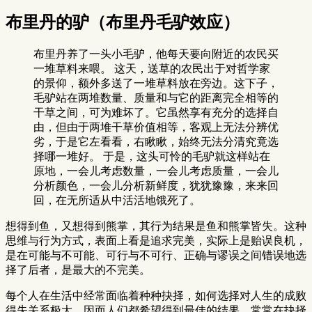
布里丹的驴（布里丹毛驴效应）
布里丹养了一头小毛驴，他每天要向附近的农民买
一堆草料来喂。 这天，送草的农民出于对哲学家
的景仰，额外多送了一堆草料放在旁边。这下子，
毛驴站在两堆数量、质量和与它的距离完全相等的
干草之间，可为难坏了。它虽然享有充分的选择自
由，但由于两堆干草价值相等，客观上无法分辨优
劣，于是它左看看，右瞅瞅，始终无法分清究竟选
择哪一堆好。 于是，这头可怜的毛驴就这样站在
原地，一会儿考虑数量，一会儿考虑质量，一会儿
分析颜色，一会儿分析新鲜度，犹犹豫豫，来来回
回，在无所适从中活活地饿死了。
想得到鱼，又想得到熊掌，其行为结果是鱼和熊掌皆失。这种
思维与行为方式，表面上看是追求完美，实际上是贻误良机，
是在可能与不可能、可行与不可行、正确与谬误之间错误地选
择了后者，是最大的不完美。
每个人在生活中经常面临着种种抉择，如何选择对人生的成败
得失关系极大，因而人们都希望得到最佳的结果，常常在抉择