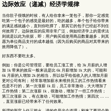
边际效应（递减）经济学规律
当你肚子很饿的时候，有人给你拿来一笼包子，那你一定感觉
吃第一个包子的感觉是最好的，吃的越多，单个包子给你带来
的满足感就越小，直到你吃撑了，那其它的包子已经起不到任
何效用了。边际效应的应用非常广泛，例如经济学上的需求法
则就是以此为依据，即：用户购买或使用商品数量越多，则其
愿为单位商品支付的成本越低（因为后购买的商品对其带来的
效用降低了）。
好东西不要吃太多。
例如：你是公司管理层，要给员工涨工资，给 3k 月薪的人增
加 1k 带来的效应一般来说是比 6k 月薪增加 1k 大的，可能和
6k 月薪的人增加 2k 的相当，所以似乎给低收入的人增加月薪
更对公司有利； 经常靠增加薪水来维持员工的工作热情看来
也是不行的，第一次涨薪 1k 后，员工非常激动，大大增加了
工作热情；第二次涨薪 1k，很激动，增加了一些工作热情；
第三次涨薪 2k ，有点激动，可能增加工作热情；第四次 … …
，直至涨薪已经带来不了任何效果。
所谓的新官上任三把火，讲的也是这个道理：刚来了要混个脸