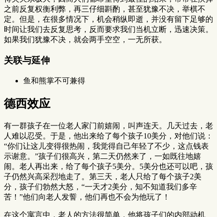
之前反复权衡利弊，再三仔细斟酌，甚至犹豫不决，举棋不
定。但是，在很多情况下，机会稍纵即逝，并没有留下足够的
时间让我们去反复思考，反而要求我们当机立断，迅速决策。
如果我们犹豫不决，就会两手空空，一无所获。
关联与延伸
鱼和熊掌不可兼得
德西效应
有一群孩子在一位老人家门前嬉闹，叫声连天。几天过去，老
人难以忍受。于是，他出来给了每个孩子10美分，对他们说：
“你们让这儿变得很热闹，我觉得自己年轻了不少，这点钱表
示谢意。”孩子们很高兴，第二天仍然来了，一如既往地嬉
闹。老人再出来，给了每个孩子5美分。5美分也还可以吧，孩
子仍然兴高采烈地走了。第三天，老人只给了每个孩子2美
分，孩子们勃然大怒，“一天才2美分，知不知道我们多辛
苦！”他们向老人发誓，他们再也不会为他玩了！
在这个寓言中，老人的方法很简单，他将孩子们的内部动机