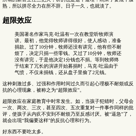
熟，所以拼尽全力在所不辞。日子一久，也就淡了。
超限效应
美国著名作家马克·吐温有一次在教堂听牧师演
讲。最初，他觉得牧师讲得很好，使人感动，准备
捐款。过了10分钟，牧师还没有讲完，他有些不耐
烦了，决定只捐一些零钱。又过了10分钟，牧师还
没有讲完，于是他决定1分钱也不捐。等到牧师终
于结束了冗长的演讲开始募捐时，马克·吐温由于
气愤，不仅未捐钱，还从盘子里偷了2元钱。
这种刺激过多、过强和作用时间过久而引起心理极不耐烦或反
抗的心理现象，被称之为“超限效应”。
超限效应在家庭教育中时常发生。如，当孩子犯错时，父母会
一次、两次、三次，甚至四次、五次重复对一件事作同样的批
评，使孩子从内疚不安到不耐烦乃至反感讨厌。被“逼急”了，
就会出现“我偏要这样”的反抗心理和行为。
好东西不要吃太多。