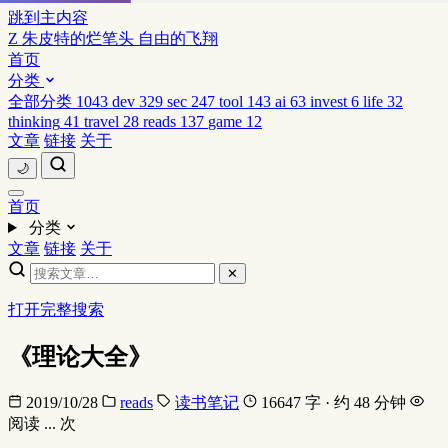
跳到主内容
Z
朱皮特的烂笔头
自由的飞翔
首页
分类
全部分类
1043
dev
329
sec
247
tool
143
ai
63
invest
6
life
32
thinking
41
travel
28
reads
137
game
12
文章
链接
关于
🌙
首页
分类
文章
链接
关于
✕
打开完整搜索
《理论大全》
2019/10/28
reads
读书笔记
16647 字 · 约 48 分钟
阅读
...
次