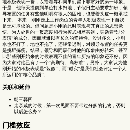
地积极表现一番，以给领导和同事们留下非常好的第一印象。
于是，他每天提前到单位打水扫地，节假日主动要求加班，领
导布置的任务有些他明明有很大的困难，也硬着头皮一概承揽
下来。 本来，刚刚走上工作岗位的青年人积极表现一下自我
是无可厚议的。但问题是小刚的此时表现与其真正的思想觉
悟、为人处世的一贯态度和行为模式相差甚远，夹杂着“过分
表演”的成分。因而就难以有长久的坚持性。没过多久，小刚
水也不打了，地也不拖了，还经常迟到，对领导布置的任务更
是挑肥拣瘦。结果，领导和同事们对他的印象由好转坏，甚至
比那些刚开始来的时候表现不佳的青年所持的印象还不好。因
为大家对他已有了一个“高期待、高标准”，另外，大家认为他
刚开始的积极表现是“装假”，而“诚实”是我们社会评定一个人
所运用的“核心品质”。
关联和延伸
朝三暮四
走亲戚的时候，第一次见面不要带过分多的礼物，否则
以后怎么办？
门槛效应