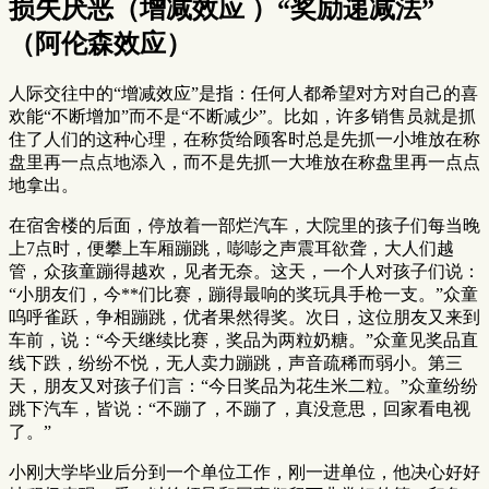
损失厌恶（增减效应 ）“奖励递减法”
（阿伦森效应）
人际交往中的“增减效应”是指：任何人都希望对方对自己的喜
欢能“不断增加”而不是“不断减少”。比如，许多销售员就是抓
住了人们的这种心理，在称货给顾客时总是先抓一小堆放在称
盘里再一点点地添入，而不是先抓一大堆放在称盘里再一点点
地拿出。
在宿舍楼的后面，停放着一部烂汽车，大院里的孩子们每当晚
上7点时，便攀上车厢蹦跳，嘭嘭之声震耳欲聋，大人们越
管，众孩童蹦得越欢，见者无奈。这天，一个人对孩子们说：
“小朋友们，今**们比赛，蹦得最响的奖玩具手枪一支。”众童
呜呼雀跃，争相蹦跳，优者果然得奖。次日，这位朋友又来到
车前，说：“今天继续比赛，奖品为两粒奶糖。”众童见奖品直
线下跌，纷纷不悦，无人卖力蹦跳，声音疏稀而弱小。第三
天，朋友又对孩子们言：“今日奖品为花生米二粒。”众童纷纷
跳下汽车，皆说：“不蹦了，不蹦了，真没意思，回家看电视
了。”
小刚大学毕业后分到一个单位工作，刚一进单位，他决心好好