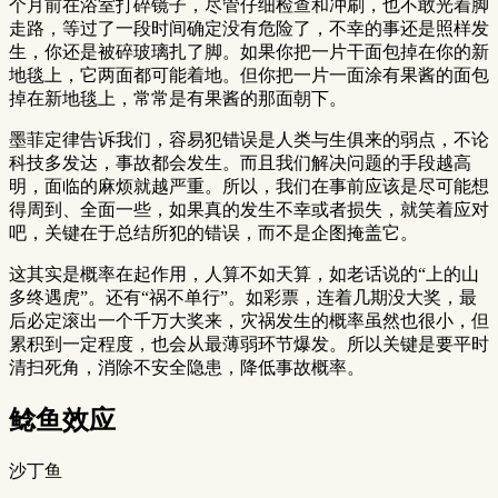
个月前在浴室打碎镜子，尽管仔细检查和冲刷，也不敢光着脚
走路，等过了一段时间确定没有危险了，不幸的事还是照样发
生，你还是被碎玻璃扎了脚。如果你把一片干面包掉在你的新
地毯上，它两面都可能着地。但你把一片一面涂有果酱的面包
掉在新地毯上，常常是有果酱的那面朝下。
墨菲定律告诉我们，容易犯错误是人类与生俱来的弱点，不论
科技多发达，事故都会发生。而且我们解决问题的手段越高
明，面临的麻烦就越严重。所以，我们在事前应该是尽可能想
得周到、全面一些，如果真的发生不幸或者损失，就笑着应对
吧，关键在于总结所犯的错误，而不是企图掩盖它。
这其实是概率在起作用，人算不如天算，如老话说的“上的山
多终遇虎”。还有“祸不单行”。如彩票，连着几期没大奖，最
后必定滚出一个千万大奖来，灾祸发生的概率虽然也很小，但
累积到一定程度，也会从最薄弱环节爆发。所以关键是要平时
清扫死角，消除不安全隐患，降低事故概率。
鲶鱼效应
沙丁鱼