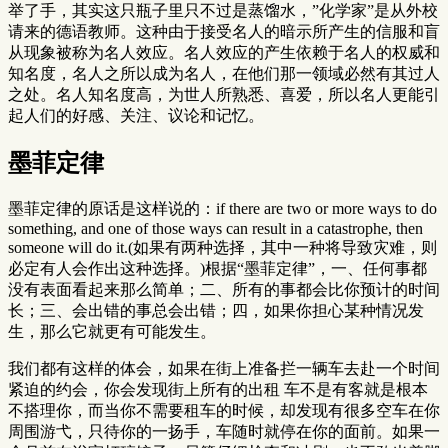
举了手，其实这只瓶子里只不过是蒸馏水，”化学家”是从外校
请来的德语教师。这种由于接受名人的暗示所产生的信服和盲
从现象被称为名人效应。名人效应的产生依赖于名人的权威和
知名度，名人之所以成为名人，在他们那一领域必然有其过人
之处。名人知名度高，为世人所熟悉、喜爱，所以名人更能引
起人们的好感、关注、议论和记忆。
墨菲定律
墨菲定律的原话是这样说的：if there are two or more ways to do
something, and one of those ways can result in a catastrophe, then
someone will do it.(如果有两种选择，其中一种将导致灾难，则
必定有人会作出这种选择。)根据“墨菲定律”，一、任何事都
没有表面看起来那么简单；二、所有的事都会比你预计的时间
长；三、会出错的事总会出错；四，如果你担心某种情况发
生，那么它就更有可能发生。
我们都有这样的体会，如果在街上准备拦一辆车去赴一个时间
紧迫的约会，你会发现街上所有的出租 车不是有客就是根本
不搭理你，而当你不需要租车的时候，却发现有很多空车在你
周围游弋，只待你的一扬手，车随时就停在你的面前。如果一