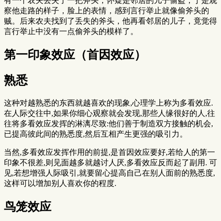
有一个农夫丢失了一把斧头，怀疑是邻居的儿子偷盗，于是观
察他走路的样子，脸上的表情，感到言行举止就像偷斧头的
贼。后来农夫找到了丢失的斧头，他再看邻居的儿子，竟觉得
言行举止中没有一点偷斧头的模样了。
第一印象效应（首因效应）
熟悉
这种对越熟悉的东西就越喜欢的现象,心理学上称为多看效应.
在人际交往中,如果你细心观察就会发现,那些人缘很好的人,往
往将多看效应发挥的淋漓尽致:他们善于制造双方接触的机会,
已提高彼此间的熟悉度,然后互相产生更强的吸引力。
当然,多看效应发挥作用的前提,是首因效应要好,若给人的第一
印象不很差,则见面越多就越讨人厌,多看效应反而起了副用. 可
见,若想增强人际吸引,就要留心提高自己在别人面前的熟悉度,
这样可以增加别人喜欢你的程度.
鸟笼效应