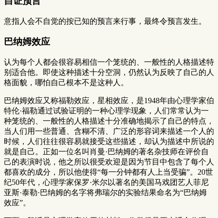
自证预言
意指人会不自觉的按已知的预言来行事，最终令预言发生。
巴纳姆效应
认为每个人都会很容易相信一个笼统的、一般性的人格描述特
别适合他。即使这种描述十分空洞，仍然认为反映了自己的人
格面貌，哪怕自己根本不是这种人。
巴纳姆效应又称福勒效应，星相效应，是1948年由心理学家伯
特伦·福勒通过试验证明的一种心理学现象，人们常常认为一
种笼统的、一般性的人格描述十分准确地揭示了自己的特点，
当人们用一些普通、含糊不清、广泛的形容词来描述一个人的
时候，人们往往很容易就接受这些描述，却认为描述中所说的
就是自己。正如一位名叫肖曼·巴纳姆的著名杂技师在评价自
己的表演时说，他之所以很受欢迎是因为节目中包含了每个人
都喜欢的成分，所以他使得“每一分钟都有人上当受骗”。20世
纪50年代，心理学家保罗·米尔以著名的美国马戏团艺人菲尼
亚斯·泰勒·巴纳姆的名字将弗瑞尔的实验结果命名为“巴纳姆
效应”。