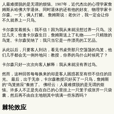
人最难摆脱的是无谓的烦恼。1907年，近代杰出的心理学家詹
姆斯从哈佛大学退休。同时退休的还有他的好友、物理学家卡
尔森。一天，俩人打赌。 詹姆斯说：老伙计，我一定会让你
不久就养上一只鸟。
卡尔森笑着摇头：我不信！因为我从来就没想过养一只鸟。没
过几天，恰逢卡尔森生日，詹姆斯送上了礼物——一只精致的
鸟笼。卡尔森笑纳了：我只当它是一件漂亮的工艺品。
从此以后，只要客人到访，看见书桌旁那只空荡荡的鸟笼，他
们几乎都会无一例外地问：教授，你养的鸟什么时候死了？
卡尔森只好一次次向客人解释：我从来就没有养过鸟。
然而，这种回答每每换来的却是客人困惑甚至有些不信任的目
光。 最后，出于无奈，卡尔森教授只好买了一只鸟，詹姆斯
的“鸟笼效应”奏效了。 佛经云：人最难摆脱的是无谓的烦
恼。许多人不正是先在自己的心里挂上一只笼子或张开一只袋
囊，然后再不由自主地朝其中填满一些东西吗？
棘轮效应