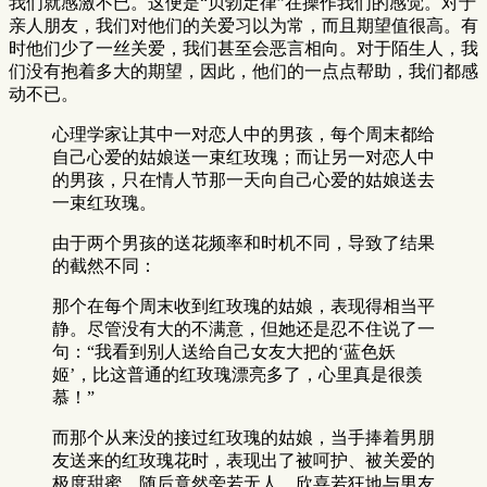
我们就感激不已。这便是“贝勃定律”在操作我们的感觉。对于
亲人朋友，我们对他们的关爱习以为常，而且期望值很高。有
时他们少了一丝关爱，我们甚至会恶言相向。对于陌生人，我
们没有抱着多大的期望，因此，他们的一点点帮助，我们都感
动不已。
心理学家让其中一对恋人中的男孩，每个周末都给
自己心爱的姑娘送一束红玫瑰；而让另一对恋人中
的男孩，只在情人节那一天向自己心爱的姑娘送去
一束红玫瑰。
由于两个男孩的送花频率和时机不同，导致了结果
的截然不同：
那个在每个周末收到红玫瑰的姑娘，表现得相当平
静。尽管没有大的不满意，但她还是忍不住说了一
句：“我看到别人送给自己女友大把的‘蓝色妖
姬’，比这普通的红玫瑰漂亮多了，心里真是很羡
慕！”
而那个从来没的接过红玫瑰的姑娘，当手捧着男朋
友送来的红玫瑰花时，表现出了被呵护、被关爱的
极度甜蜜，随后竟然旁若无人、欣喜若狂地与男友