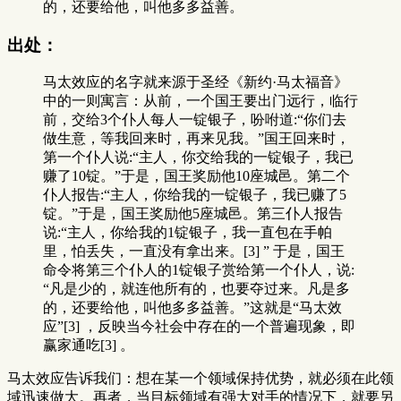
的，还要给他，叫他多多益善。
出处：
马太效应的名字就来源于圣经《新约·马太福音》
中的一则寓言：从前，一个国王要出门远行，临行
前，交给3个仆人每人一锭银子，吩咐道:“你们去
做生意，等我回来时，再来见我。”国王回来时，
第一个仆人说:“主人，你交给我的一锭银子，我已
赚了10锭。”于是，国王奖励他10座城邑。第二个
仆人报告:“主人，你给我的一锭银子，我已赚了5
锭。”于是，国王奖励他5座城邑。第三仆人报告
说:“主人，你给我的1锭银子，我一直包在手帕
里，怕丢失，一直没有拿出来。[3] ” 于是，国王
命令将第三个仆人的1锭银子赏给第一个仆人，说:
“凡是少的，就连他所有的，也要夺过来。凡是多
的，还要给他，叫他多多益善。”这就是“马太效
应”[3] ，反映当今社会中存在的一个普遍现象，即
赢家通吃[3] 。
马太效应告诉我们：想在某一个领域保持优势，就必须在此领
域迅速做大。再者，当目标领域有强大对手的情况下，就要另