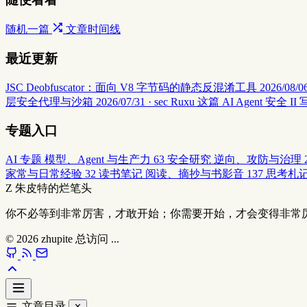
随机一篇
文章时间线
最近更新
JSC Deobfuscator：面向 V8 字节码的静态反混淆工具
2026/08/06
层安全代理与沙箱
2026/07/31 · sec
Ruxu 这篇 AI Agent 
专题入口
AI 专题
模型、Agent 与生产力
63
安全研究
逆向、攻防与治理
家常与日常经验
32
读书笔记
阅读、摘抄与书影音
137
思考札
Z
朱皮特的烂笔头
你不必等到非常厉害，才敢开始；你需要开始，才会变得非常
© 2026
zhupite
总访问
...
文章目录
✕