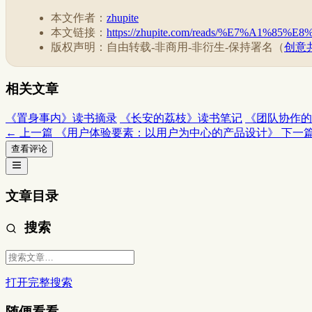
本文作者：
zhupite
本文链接：
https://zhupite.com/reads/%E7%A1%8
版权声明：自由转载-非商用-非衍生-保持署名（
创意共
相关文章
《置身事内》读书摘录
《长安的荔枝》读书笔记
《团队协作的
← 上一篇
《用户体验要素：以用户为中心的产品设计》
下一篇
查看评论
文章目录
搜索
打开完整搜索
随便看看