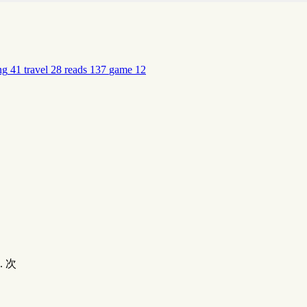
ng
41
travel
28
reads
137
game
12
.
次