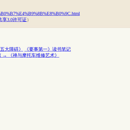
5%E8%B0%B7%E4%B9%8B%E8%B0%9C.html
享3.0许可证
）
五大障碍》
《要事第一》读书笔记
 →
《禅与摩托车维修艺术》