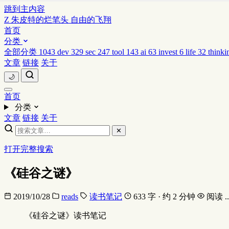
跳到主内容
Z
朱皮特的烂笔头
自由的飞翔
首页
分类
全部分类
1043
dev
329
sec
247
tool
143
ai
63
invest
6
life
32
thinki
文章
链接
关于
🌙
首页
分类
文章
链接
关于
✕
打开完整搜索
《硅谷之谜》
2019/10/28
reads
读书笔记
633 字 · 约 2 分钟
阅读
..
《硅谷之谜》读书笔记