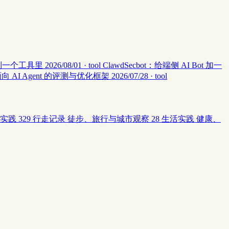
集中到一个工具里
2026/08/01 · tool
ClawdSecbot：给端侧 AI Bot 加一
：面向 AI Agent 的评测与优化框架
2026/07/28 · tool
实践
329
行走记录
徒步、旅行与城市观察
28
生活实践
健康、