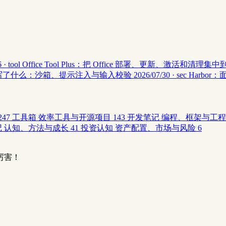
 · tool
Office Tool Plus：把 Office 部署、更新、激活和清理
安全 II 写了什么：沙箱、提示注入与输入校验
2026/07/30 · sec
Harbor
247
工具箱
效率工具与开源项目
143
开发笔记
编程、框架与工程
记
认知、方法与成长
41
投资认知
资产配置、市场与风险
6
厉害！