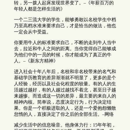
转，另一拨人起床发现世界变了。–《年薪百万的
年轻人都是怎样生活的》
一个二三流大学的学生，能够勇敢以名校学生中档
乃至高档水准来要求自己，才是恰当的做法，他也
一定会从中受益。
你要用牛人的标准要求自己，不断的走到牛人当中
去，拉近和牛人之间的距离。当你觉得自己能够成
为他们中的一员的时候，你才能成为了真正的牛
人。–《新东方精神》
进入社会十年八年后，名校和非名校带来的名气和
基础学历教育的差异渐渐就不明显了，更多的是个
人经验，经历以及社会化程度的较量。有的人的生
活越过越好，有的人越过越找不着北，甚至日子越
来越惨。而造成这一切的差异，最主要的来自人的
精神内核。简单说，态度决定行为，行为决定结
果。你是一个积极进取的人，还是一个爱抱怨懒散
怠惰的人，直接决定了你之后的全部生活。–网络
减少生活中的信息噪音。他身体力行：15年年初，