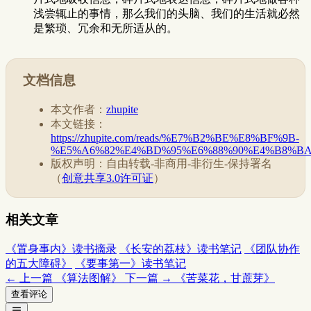
浅尝辄止的事情，那么我们的头脑、我们的生活就必然
是繁琐、冗余和无所适从的。
文档信息
本文作者：
zhupite
本文链接：
https://zhupite.com/reads/%E7%B2%BE%E8%BF%9B-
%E5%A6%82%E4%BD%95%E6%88%90%E4%B8%BA
版权声明：自由转载-非商用-非衍生-保持署名
（
创意共享3.0许可证
）
相关文章
《置身事内》读书摘录
《长安的荔枝》读书笔记
《团队协作
的五大障碍》
《要事第一》读书笔记
← 上一篇
《算法图解》
下一篇 →
《苦菜花，甘蔗芽》
查看评论