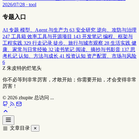
2026/07/28 · tool
专题入口
AI 专题
模型、Agent 与生产力
63
安全研究
逆向、攻防与治理
247
工具箱
效率工具与开源项目
143
开发笔记
编程、框架与
工程实践
329
行走记录
徒步、旅行与城市观察
28
生活实践
健
康、家常与日常经验
32
读书笔记
阅读、摘抄与书影音
137
思
考札记
认知、方法与成长
41
投资认知
资产配置、市场与风险
6
Z
朱皮特的烂笔头
你不必等到非常厉害，才敢开始；你需要开始，才会变得非常
厉害！
© 2026
zhupite
总访问
...
文章目录
✕