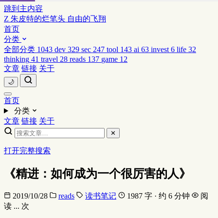
跳到主内容
Z
朱皮特的烂笔头
自由的飞翔
首页
分类
全部分类
1043
dev
329
sec
247
tool
143
ai
63
invest
6
life
32
thinking
41
travel
28
reads
137
game
12
文章
链接
关于
🌙
首页
分类
文章
链接
关于
✕
打开完整搜索
《精进：如何成为一个很厉害的人》
2019/10/28
reads
读书笔记
1987 字 · 约 6 分钟
阅
读
...
次