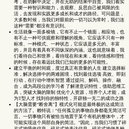
考，在劝解中决定，并在无助的结果中自责。我们着实
需要一种智识和能力，去观察、反思自己被局限的生
活，去发现和实践更多成长和成才的路径。可问题是，
大多数时候，当我们对眼前的一切习以为常时，我们连
这种“需要”都没有意识到。
生活就像一面多棱镜，它有不止一个镜面，相应地，也
有不止一种可供观察和理解的视角。它应该不只有一种
标准、一种模式、一种状态，它应该是多元的、丰富
的，并且有着具有不同纵深的内涵。这也就意味着，我
们看待自己和世界，看待现在和未来，看待情感和理性
的时候，存在着远比我们已知的更多的可能性。
建立平衡的时间观，度过真正有质量的人生 建立选择标
准，解决选择中的两难困境，找到最佳选项 高效、即刻
行动，在行动中增长智慧 通过提问、解码、操作、融
合，成为高段位的学习者 了解潜意识特性，借助思维工
具，突破大脑的限制 优化个人资源，培养个人才能，成
为T型人才 找到你的独特性，开辟独一无二的成功之路
【大脑需要“断舍离”】模式化可能是最终极的达成简洁
的方法了。赖特说：“任何孤立的事物自身都毫无简洁可
言。一切事物只有被恰当地置于某个有机的整体中，才
可能实现这个局部自身的简洁。”因此，当我们习惯了碎
片式地吸收信息，碎片式地表达信息，碎片式地做各种