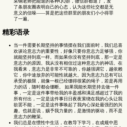
采铜老师把能退的各种QQ群，微信群都退了，发
了条朋友圈表明自己的心态，认为这些社交都是无
意义的信噪——算是把这些群里的朋友们小小得罪
了一遍。
精彩语录
当一件需要长期坚持的事情摆在我们面前时，我们总喜
欢谈论意志力的重要性，好像只要你意志力足够强，你
就能坚持到底一样。而如果你没有坚持到底，那一定是
意志力的原因。我从没有相信过这种意志力的神话。在
我看来，意志力是非常不可靠的，你越强调它，越依赖
它，你中途放弃的可能性就越大。因为意志力总有可以
承受的极限，就像一根已经绷得很紧的绳子，若是再用
力的话，随时都会绷断。 如果我能长期坚持去做一件
事，一定是这件事带给我的丰盈感和满足感超过了我的
所有付出，一定是这件事日日夜夜萦绕在我的心头让我
欲罢不能，一定是这件事唤起了我内心深处最强烈的兴
趣。也就是说，赐予我力量的，是激情的驱动，而不是
意志力的鞭策。
我们总是在惯性中生活，在教导下学习，在成规中思