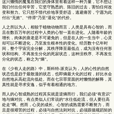
这只懒惰的魔鬼在我们的身体里有着这样一种力量，它不想让
我们付出任何辛苦，它坚守熟悉的、陈旧的过去，害怕任何改
变和努力。它只想不惜代价地享受舒适，逃避痛苦，宁愿为此
付出“无效”、“停滞”乃至“退化”的代价。
人之所以为人，相较于植物动物而言，人类是具有心智的，而
且在数百万年的过程中人类的心智一直在进化。人随着年龄的
增长，肉体的衰老是不可避免的，但是在人的一生当中，心灵
却可以不断进化，乃至发生根本性的变化。经历数十亿年时
间，整个宇宙完全分解，其秩序降至最低点，成为没有任何形
状和结构、不再发生分化的死寂状态，这种没秩序、不再发生
分化的状态，称之为“熵”。
在《少有人走的路》中，斯科特-派克认为，人的心性的自然
状态也是趋于最散漫的状态，也即熵最大化的过程，好比水会
自然地从高处流向低处。而在七宗罪里面的对懒惰的解释，其
真性就是寻求安逸，似乎有着相通的地方。
而人的心智成熟的过程其实就是逆熵而行，我们必须“有意识”
地与熵对抗，有点类似人们常说的“水往低处流，但人要往高
处走”啊。然而，心灵的成长、心智的成熟需要不断努力，而
且是很艰苦的过程，必须与自然法则对抗，必须跟循规蹈矩的