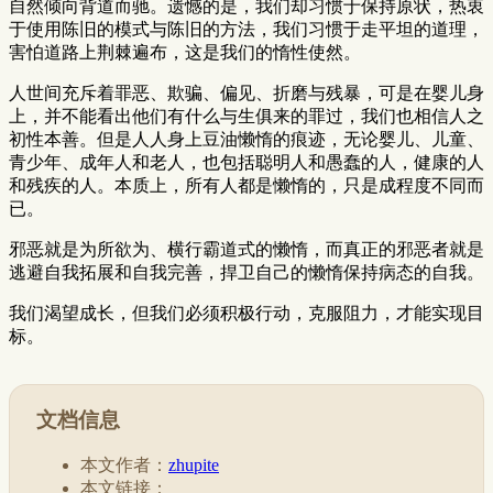
自然倾向背道而驰。遗憾的是，我们却习惯于保持原状，热衷
于使用陈旧的模式与陈旧的方法，我们习惯于走平坦的道理，
害怕道路上荆棘遍布，这是我们的惰性使然。
人世间充斥着罪恶、欺骗、偏见、折磨与残暴，可是在婴儿身
上，并不能看出他们有什么与生俱来的罪过，我们也相信人之
初性本善。但是人人身上豆油懒惰的痕迹，无论婴儿、儿童、
青少年、成年人和老人，也包括聪明人和愚蠢的人，健康的人
和残疾的人。本质上，所有人都是懒惰的，只是成程度不同而
已。
邪恶就是为所欲为、横行霸道式的懒惰，而真正的邪恶者就是
逃避自我拓展和自我完善，捍卫自己的懒惰保持病态的自我。
我们渴望成长，但我们必须积极行动，克服阻力，才能实现目
标。
文档信息
本文作者：
zhupite
本文链接：