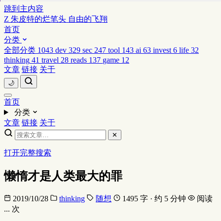
跳到主内容
Z
朱皮特的烂笔头
自由的飞翔
首页
分类
全部分类
1043
dev
329
sec
247
tool
143
ai
63
invest
6
life
32
thinking
41
travel
28
reads
137
game
12
文章
链接
关于
🌙
首页
分类
文章
链接
关于
✕
打开完整搜索
懒惰才是人类最大的罪
2019/10/28
thinking
随想
1495 字 · 约 5 分钟
阅读
...
次