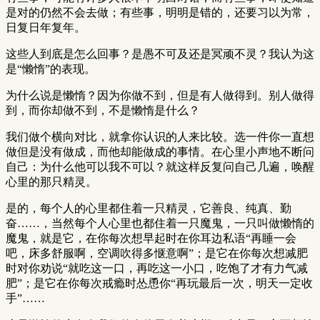
是对的仍然不会去做；有些事，明明是错的，还要习以为常，
日复日年复年。
这些人到底是怎么回事？是愚不可及还是冥顽不灵？我认为这
是“懒惰”的表现。
为什么说是懒惰？因为你做不到，但是有人做得到。别人做得
到，而你却做不到，不是懒惰是什么？
我们做个横向对比，就拿你认识的人来比较。选一件你一直想
做但是没有做成，而他却能做成的事情。在心里小声地不断问
自己：为什么他可以我不可以？就这样反复问自己几遍，唤醒
心里的那只精灵。
是的，每个人的心里都住着一只精灵，它善良、纯真、勤
奋……，当然每个人心里也都住着一只魔鬼，一只叫做懒惰的
魔鬼，就是它，在你每次想早起时在你耳边私语“再睡一会
吧，床多舒服啊，空调吹得多惬意啊”；是它在你每次想减肥
时对你劝说“就吃这一口，再吃这一小口，吃饱了才有力气减
肥”；是它在你每次戒瘾时怂恿你“再玩最后一次，明天一定收
手”……