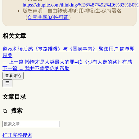
https://zhupite.com/thinking/%E6%87%92%
版权声明：自由转载-非商用-非衍生-保持署名
（
创意共享3.0许可证
）
相关文章
道vs术
读后感《筚路维艰》与《置身事内》
聚焦用户
简单即
是美
← 上一篇
懒惰才是人类最大的罪--读《少有人走的路》有感
下一篇 →
我并不需要你的帮助
查看评论
文章目录
搜索
打开完整搜索