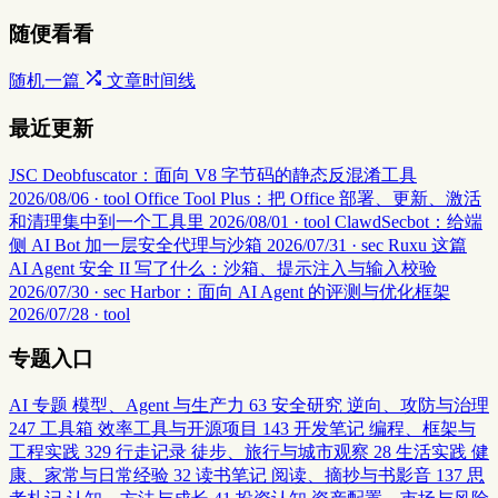
随便看看
随机一篇
文章时间线
最近更新
JSC Deobfuscator：面向 V8 字节码的静态反混淆工具
2026/08/06 · tool
Office Tool Plus：把 Office 部署、更新、激活
和清理集中到一个工具里
2026/08/01 · tool
ClawdSecbot：给端
侧 AI Bot 加一层安全代理与沙箱
2026/07/31 · sec
Ruxu 这篇
AI Agent 安全 II 写了什么：沙箱、提示注入与输入校验
2026/07/30 · sec
Harbor：面向 AI Agent 的评测与优化框架
2026/07/28 · tool
专题入口
AI 专题
模型、Agent 与生产力
63
安全研究
逆向、攻防与治理
247
工具箱
效率工具与开源项目
143
开发笔记
编程、框架与
工程实践
329
行走记录
徒步、旅行与城市观察
28
生活实践
健
康、家常与日常经验
32
读书笔记
阅读、摘抄与书影音
137
思