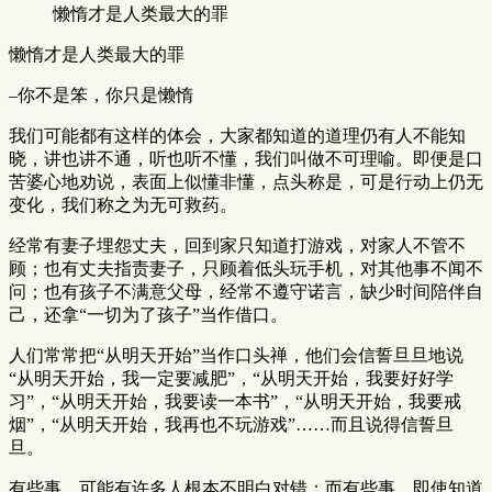
懒惰才是人类最大的罪
懒惰才是人类最大的罪
–你不是笨，你只是懒惰
我们可能都有这样的体会，大家都知道的道理仍有人不能知
晓，讲也讲不通，听也听不懂，我们叫做不可理喻。即便是口
苦婆心地劝说，表面上似懂非懂，点头称是，可是行动上仍无
变化，我们称之为无可救药。
经常有妻子埋怨丈夫，回到家只知道打游戏，对家人不管不
顾；也有丈夫指责妻子，只顾着低头玩手机，对其他事不闻不
问；也有孩子不满意父母，经常不遵守诺言，缺少时间陪伴自
己，还拿“一切为了孩子”当作借口。
人们常常把“从明天开始”当作口头禅，他们会信誓旦旦地说
“从明天开始，我一定要减肥”，“从明天开始，我要好好学
习”，“从明天开始，我要读一本书”，“从明天开始，我要戒
烟”，“从明天开始，我再也不玩游戏”……而且说得信誓旦
旦。
有些事，可能有许多人根本不明白对错；而有些事，即使知道