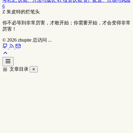
考札记
认知、方法与成长
41
投资认知
资产配置、市场与风险
6
Z
朱皮特的烂笔头
你不必等到非常厉害，才敢开始；你需要开始，才会变得非常
厉害！
© 2026
zhupite
总访问
...
文章目录
✕